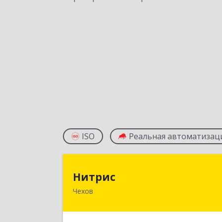
ISO
Реальная автоматизац
Нитри
Нитрис
Чехов
142350, Московская обл, Чехов м.о.
Столбовая пгт, Серпуховская ул, до
№ 2