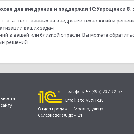
хове для внедрения и поддержки 1С:Упрощенки 8, 
стов, аттестованных на внедрение технологий и решен
атизации ваших задач.
ий в вашей или близкой отрасли. Вы можете обратитьс
ми решений.
Телефон:
+7 (495) 737-92-57
льности
Email:
site_v8@1c.ru
 сайту
Отдел продаж:
г. Москва
,
улица
Селезнёвская, дом 21