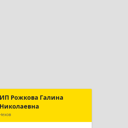
ИП Рожкова Галина
ИП Рожкова Галина
Николаевна
Николаевна
Чехов
142306, Московская обл, Чеховский р-
н, Чехов г, Лопасненская ул, дом № 7,