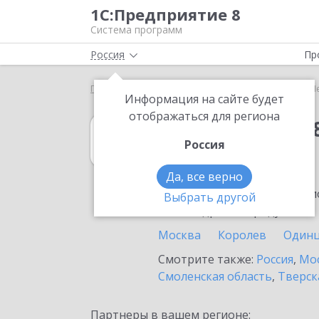
1С:Предприятие 8
Система программ
Россия
Пр
Главная
1С:Упрощенка 8
Выбор партнёра
Ч
Информация на сайте будет
отображаться для региона
1С:Упрощенка 
Россия
в Чехове
Да, все верно
Ознакомьтесь с информацио
Выбрать другой
или внедрение продукта.
Москва
Королев
Один
Смотрите также:
Россия
,
Мос
Смоленская область
,
Тверск
Партнеры в вашем регионе: