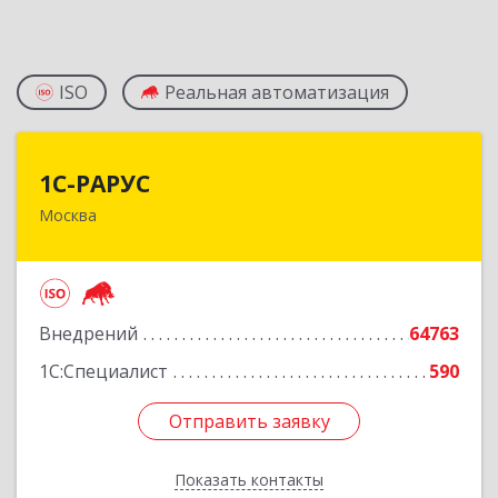
ISO
Реальная автоматизация
1С-РАРУС
1С-РАРУС
Москва
127434, Москва г, Дмитровское ш, дом № 9Б
Подробнее
Внедрений
64763
1С:Специалист
590
Отправить заявку
Отправить заявку
Показать контакты
Назад