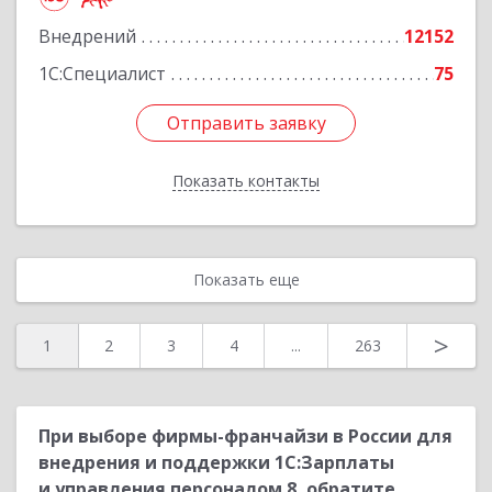
Подробнее
Внедрений
12152
1С:Специалист
75
Отправить заявку
Отправить заявку
Показать контакты
Назад
Показать еще
>
1
2
3
4
...
263
При выборе фирмы-франчайзи в России для
внедрения и поддержки 1С:Зарплаты
и управления персоналом 8, обратите