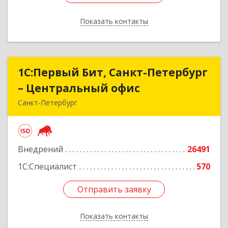
Показать контакты
Назад
1С:Первый Бит, Санкт-Петербург
1С:Первый Бит, Санкт-Петербург
– Центральный офис
– Центральный офис
Санкт-Петербург
г.Санкт-Петербург, Невский проспект, 10
Подробнее
Внедрений
26491
1С:Специалист
570
Отправить заявку
Отправить заявку
Показать контакты
Назад