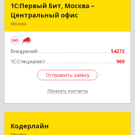
1С:Первый Бит, Москва –
1С:Первый Бит, Москва –
Центральный офис
Центральный офис
Москва
109147, Москва г, Воронцовская ул, дом № 35 Б,
корпус 1
Внедрений
54272
Подробнее
1С:Специалист
969
Отправить заявку
Отправить заявку
Показать контакты
Назад
Кодерлайн
Кодерлайн
Москва