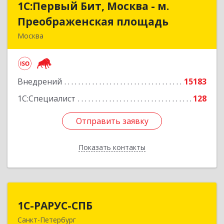
1С:Первый Бит, Москва - м.
1С:Первый Бит, Москва - м.
Преображенская площадь
Преображенская площадь
Москва
107076, Москва г, Краснобогатырская ул, дом №
89, строение 1, пом.66
Внедрений
15183
Подробнее
1С:Специалист
128
Отправить заявку
Отправить заявку
Показать контакты
Назад
1С-РАРУС-СПБ
1С-РАРУС-СПБ
Санкт-Петербург
197022, Санкт-Петербург г, вн.тер.г.