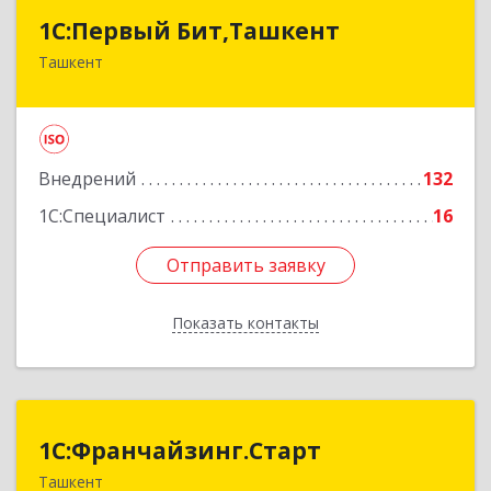
1C:Первый Бит,Ташкент
1C:Первый Бит,Ташкент
Ташкент
г. Ташкент, Мирабадский район, ул. Афросиаб,
4Б, ком 205А
Подробнее
Внедрений
132
1С:Специалист
16
Отправить заявку
Отправить заявку
Показать контакты
Назад
1С:Франчайзинг.Старт
1С:Франчайзинг.Старт
Ташкент
Узбекистан, г.Ташкент, Шахантахурский район,