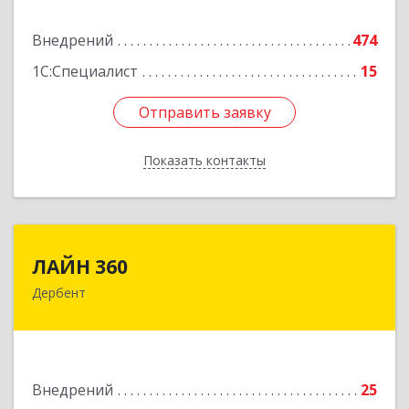
Подробнее
Внедрений
474
1С:Специалист
15
Отправить заявку
Отправить заявку
Показать контакты
Назад
ЛАЙН 360
ЛАЙН 360
Дербент
368600, Дагестан Респ, Дербент г, Ю.Гагарина
ул, домовладение № 14, пом.1
Подробнее
Внедрений
25