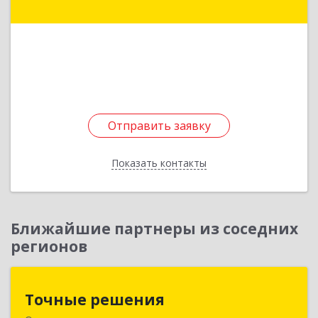
массив Хадра д.17А
Подробнее
Отправить заявку
Отправить заявку
Показать контакты
Назад
Ближайшие партнеры из соседних
регионов
Точные решения
Точные решения