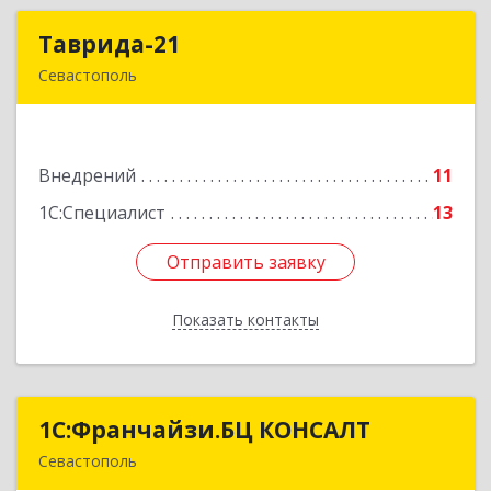
Таврида-21
Таврида-21
Севастополь
299011, Севастополь г, Петрова Генерала ул,
дом № 20, корпус 1, оф.25
Внедрений
11
Подробнее
1С:Специалист
13
Отправить заявку
Отправить заявку
Показать контакты
Назад
1С:Франчайзи.БЦ КОНСАЛТ
1С:Франчайзи.БЦ КОНСАЛТ
Севастополь
299029, Севастополь г, Соловьева ул, дом № 4,