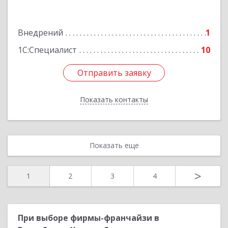
литера Ж, оф.3, ком.5
Внедрений
1
Подробнее
1С:Специалист
10
Отправить заявку
Отправить заявку
Показать контакты
Назад
Показать еще
>
1
2
3
4
При выборе фирмы-франчайзи в