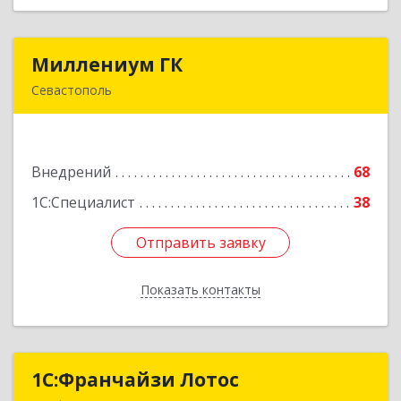
Миллениум ГК
Миллениум ГК
Севастополь
299011, Севастополь г, вн.тер.г. Ленинский
муниципальный округ, Володарского ул, дом
№ 15
Внедрений
68
Подробнее
1С:Специалист
38
Отправить заявку
Отправить заявку
Показать контакты
Назад
1С:Франчайзи Лотос
1С:Франчайзи Лотос