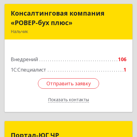
Консалтинговая компания
Консалтинговая компания
«РОВЕР-бух плюс»
«РОВЕР-бух плюс»
Нальчик
360004, Кабардино-Балкарская Респ, Нальчик г,
Кирова ул, дом № 233
Внедрений
106
Подробнее
1С:Специалист
1
Отправить заявку
Отправить заявку
Показать контакты
Назад
Портал-ЮГ ЧР
Портал-ЮГ ЧР