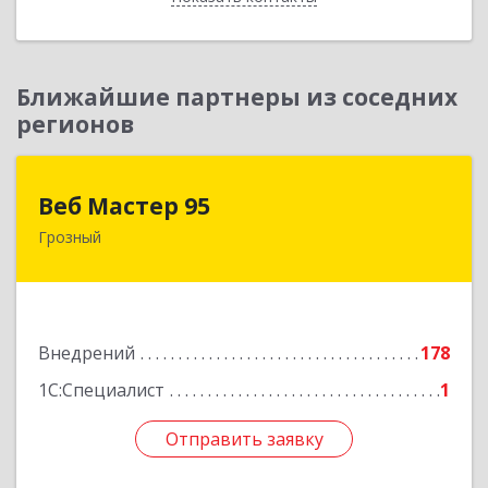
Ближайшие партнеры из соседних
регионов
Веб Мастер 95
Веб Мастер 95
Грозный
364050, Чеченская Респ, Грозный г, Им
Гайрбекова Муслима Гайрбековича ул, дом №
72
Подробнее
Внедрений
178
1С:Специалист
1
Отправить заявку
Отправить заявку