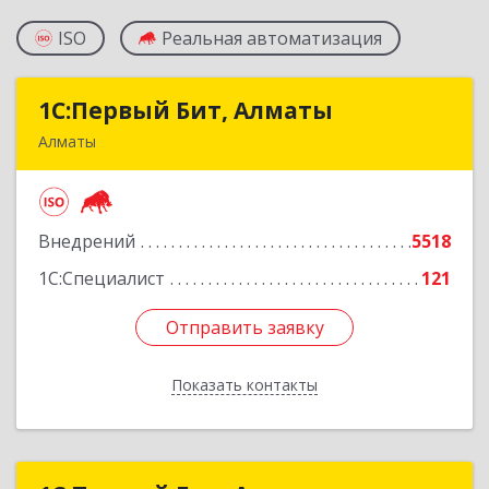
ISO
Реальная автоматизация
1С:Первый Бит, Алматы
1С:Первый Бит, Алматы
Алматы
050046, Казахстан, Алматы,ул. Сатпаева, д. 90/1,
6 этаж
Внедрений
5518
Подробнее
1С:Специалист
121
Отправить заявку
Отправить заявку
Показать контакты
Назад