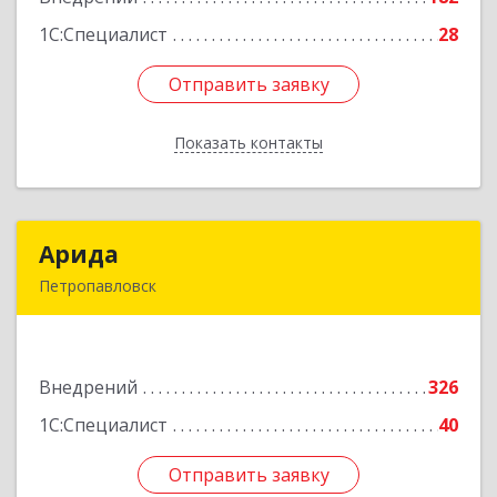
1С:Специалист
28
Подробнее
Отправить заявку
Отправить заявку
Показать контакты
Назад
Арида
Арида
Петропавловск
150013, Казахстан, СКО, г.Петропавловск,
ул.Назарбаева, дом 215
Внедрений
326
Подробнее
1С:Специалист
40
Отправить заявку
Отправить заявку