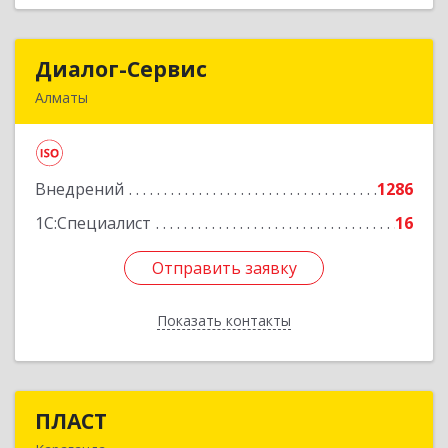
Диалог-Сервис
Диалог-Сервис
Алматы
050057, Республика Казахстан, г. Алматы, ул.
Мынбаева, 46/48, н.п.2
Внедрений
1286
Подробнее
1С:Специалист
16
Отправить заявку
Отправить заявку
Показать контакты
Назад
ПЛАСТ
ПЛАСТ