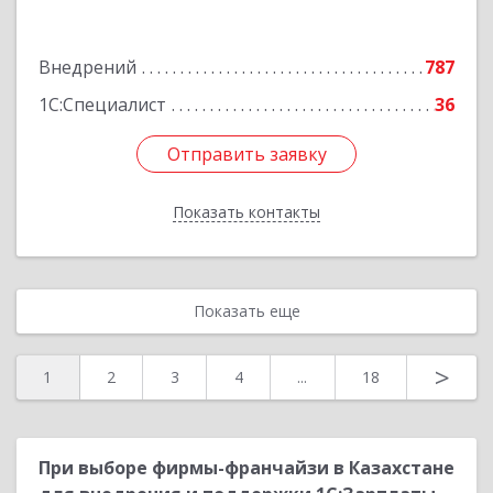
хана, 46
Внедрений
787
Подробнее
1С:Специалист
36
Отправить заявку
Отправить заявку
Показать контакты
Назад
Показать еще
>
1
2
3
4
...
18
При выборе фирмы-франчайзи в Казахстане