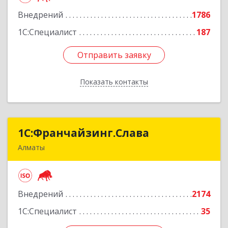
Подробнее
Внедрений
1786
1С:Специалист
187
Отправить заявку
Отправить заявку
Показать контакты
Назад
1С:Франчайзинг.Слава
1С:Франчайзинг.Слава
Алматы
Казахстан, Алматы, 050022, Кашгарская 58-2
Подробнее
Внедрений
2174
1С:Специалист
35