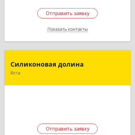
Отправить заявку
Отправить заявку
Показать контакты
Назад
Силиконовая долина
Силиконовая долина
Ялта
298604, Крым Респ, Ялта г, Украинская ул, дом
№ 1, кв.29
Подробнее
Отправить заявку
Отправить заявку