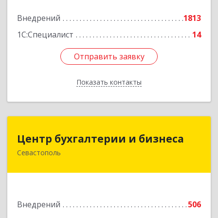
Подробнее
Внедрений
1813
1С:Специалист
14
Отправить заявку
Отправить заявку
Показать контакты
Назад
Центр бухгалтерии и бизнеса
Центр бухгалтерии и бизнеса
Севастополь
299026, Севастополь г, Качинский туп, дом №
22
Подробнее
Внедрений
506