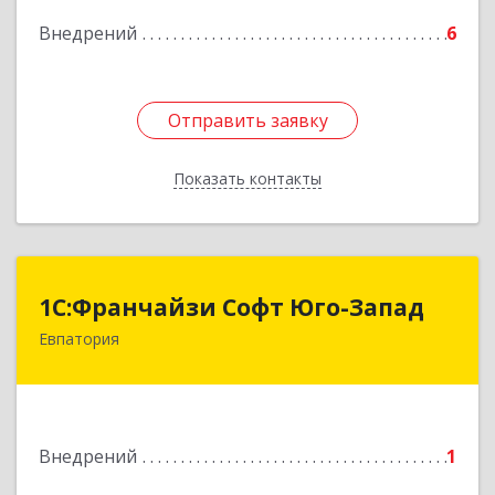
Внедрений
6
Подробнее
Отправить заявку
Отправить заявку
Показать контакты
Назад
1С:Франчайзи Софт Юго-Запад
1С:Франчайзи Софт Юго-Запад
Евпатория
297407, Крым Респ, Евпатория г, Победы пр-кт,
дом № 13, кв.45
Подробнее
Внедрений
1