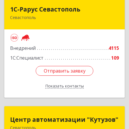
1С-Рарус Севастополь
1С-Рарус Севастополь
Севастополь
299011, Севастополь г, Кулакова ул, дом № 58
Подробнее
Внедрений
4115
1С:Специалист
109
Отправить заявку
Отправить заявку
Показать контакты
Назад
Центр автоматизации "Кутузов"
Центр автоматизации "Кутузов"
Севастополь
299011, Севастополь г, Генерала Петрова ул,