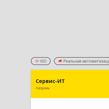
ISO
Реальная автоматизац
Сервис-И
Сервис-ИТ
Назрань
386102, Ингушетия Респ, Назрань г
Центральный округ тер, Московска
ул, дом № 7, этаж 2, офис 