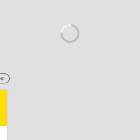
ия
Т
,
я
1