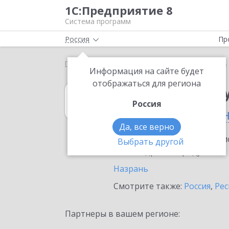
1С:Предприятие 8
Система программ
Россия
Пр
Главная
1С:Зарплата и управление персоналом 8
Информация на сайте будет
отображаться для региона
1С:Зарплата и 
Россия
в Республике И
Да, все верно
Ознакомьтесь с информацио
Выбрать другой
или внедрение продукта.
Назрань
Смотрите также:
Россия
,
Рес
Партнеры в вашем регионе: