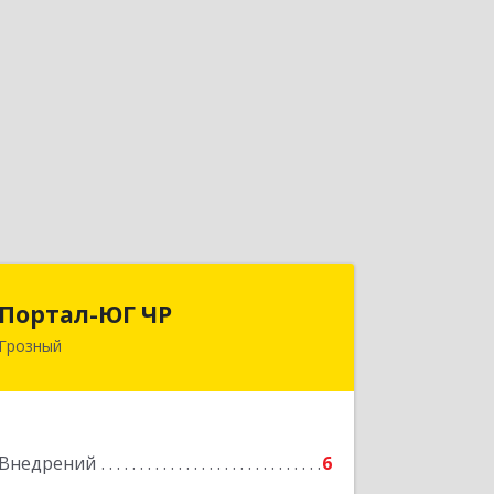
Портал-ЮГ ЧР
Портал-ЮГ ЧР
Грозный
364906, Чеченская Респ, Грозный г,
Путина пр-кт, дом № 30
Подробнее
Внедрений
6