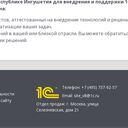
спублике Ингушетия для внедрения и поддержки 1
на:
стов, аттестованных на внедрение технологий и решен
атизации ваших задач.
ий в вашей или близкой отрасли. Вы можете обратитьс
ми решений.
Телефон:
+7 (495) 737-92-57
льности
Email:
site_v8@1c.ru
 сайту
Отдел продаж:
г. Москва
,
улица
Селезнёвская, дом 21