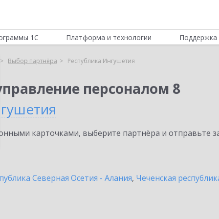
ограммы 1С
Платформа и технологии
Поддержка 
Выбор партнёра
Республика Ингушетия
управление персоналом 8
нгушетия
нными карточками, выберите партнёра и отправьте за
публика Северная Осетия - Алания
,
Чеченская республик