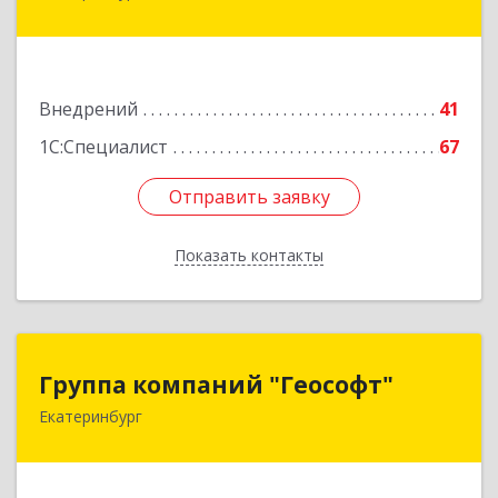
Цвиллинга ул, дом № 6-502
Подробнее
Внедрений
41
1С:Специалист
67
Отправить заявку
Отправить заявку
Показать контакты
Назад
Группа компаний "Геософт"
Группа компаний "Геософт"
Екатеринбург
620026, Свердловская обл, Екатеринбург г,
Белинского, дом № 56, оф.1008