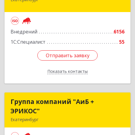
620075, Свердловская обл, Екатеринбург г,
Карла Либкнехта ул, строение 22, оф.521
Подробнее
Внедрений
6156
1С:Специалист
55
Отправить заявку
Отправить заявку
Показать контакты
Назад
Группа компаний "АиБ +
Группа компаний "АиБ +
ЭРИКОС"
ЭРИКОС"
Екатеринбург
620075, Свердловская обл, Екатеринбург г,
Луначарского ул, дом № 81, оф.1008