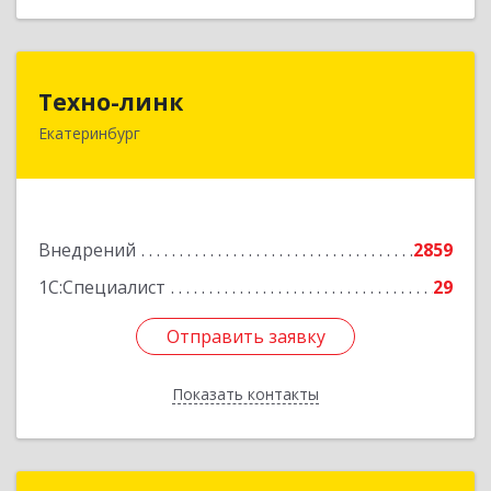
Техно-линк
Техно-линк
Екатеринбург
620000, Свердловская обл, Екатеринбург г,
Основинская ул, строение 10, оф.1116
Подробнее
Внедрений
2859
1С:Специалист
29
Отправить заявку
Отправить заявку
Показать контакты
Назад