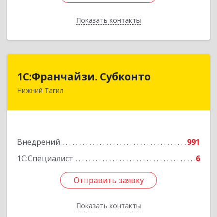
Показать контакты
Назад
1С:Франчайзи. Субконто
1С:Франчайзи. Субконто
Нижний Тагил
622034, Свердловская обл, Нижний Тагил г,
Октябрьской Революции ул, дом № 37
Подробнее
Внедрений
991
1С:Специалист
6
Отправить заявку
Отправить заявку
Показать контакты
Назад