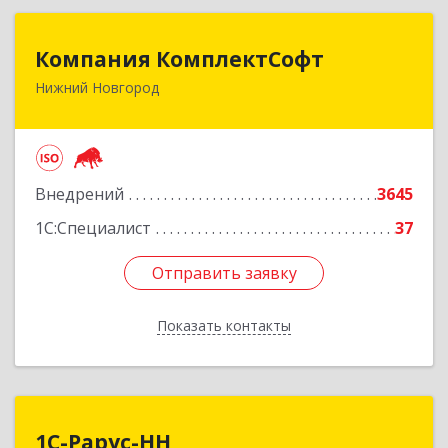
Компания КомплектСофт
Компания КомплектСофт
Нижний Новгород
603006, Нижегородская обл, Нижний Новгород
г, Ошарская ул, дом № 16, кв.17
Подробнее
Внедрений
3645
1С:Специалист
37
Отправить заявку
Отправить заявку
Показать контакты
Назад
1С-Рарус-НН
1С-Рарус-НН