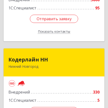
Подробнее
1С:Специалист
95
Отправить заявку
Отправить заявку
Показать контакты
Назад
Кодерлайн НН
Кодерлайн НН
Нижний Новгород
603011, Нижегородская обл, Нижний Новгород
г, Октябрьской Революции ул, дом № 45,
пом.16
Подробнее
Внедрений
330
1С:Специалист
5