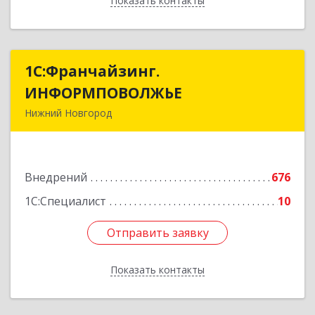
Показать контакты
Назад
1С:Франчайзинг.
1С:Франчайзинг.
ИНФОРМПОВОЛЖЬЕ
ИНФОРМПОВОЛЖЬЕ
Нижний Новгород
603003, Нижегородская обл, Нижний Новгород
г, Ефремова ул, дом № 6, оф.6
Внедрений
676
Подробнее
1С:Специалист
10
Отправить заявку
Отправить заявку
Показать контакты
Назад