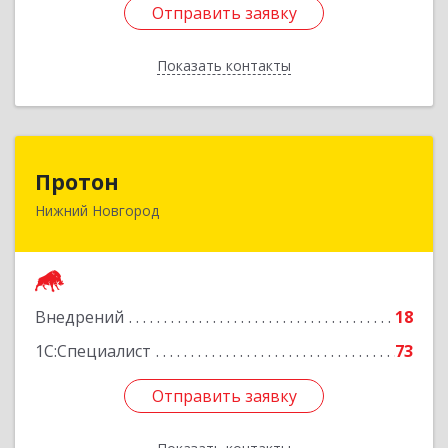
Отправить заявку
Отправить заявку
Показать контакты
Назад
Протон
Протон
Нижний Новгород
603163, Нижегородская обл, Нижний Новгород
г, Родионова ул, дом № 203, оф.405
Подробнее
Внедрений
18
1С:Специалист
73
Отправить заявку
Отправить заявку