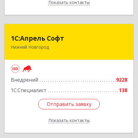
Показать контакты
Назад
1С:Апрель Софт
1С:Апрель Софт
Нижний Новгород
603000, Нижегородская обл, Нижний Новгород
г, Ульянова ул, дом № 10а, оф.715
Подробнее
Внедрений
9228
1С:Специалист
138
Отправить заявку
Отправить заявку
Показать контакты
Назад