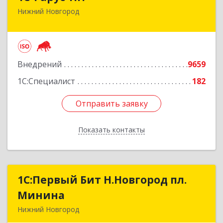
Нижний Новгород
603093, Нижегородская обл, г.о. город Нижний
Новгород, Нижний Новгород г, Родионова ул,
дом № 192, корпус 2, этаж 7, пом.1
Подробнее
Внедрений
9659
1С:Специалист
182
Отправить заявку
Отправить заявку
Показать контакты
Назад
1С:Первый Бит Н.Новгород пл.
1С:Первый Бит Н.Новгород пл.
Минина
Минина
Нижний Новгород
603005, Нижегородская обл, Нижний Новгород