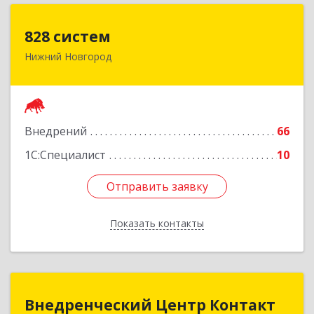
828 систем
828 систем
Нижний Новгород
603006, Нижегородская обл, Нижний Новгород
г, Октябрьская ул, дом № 23В, оф.210
Подробнее
Внедрений
66
1С:Специалист
10
Отправить заявку
Отправить заявку
Показать контакты
Назад
Внедренческий Центр Контакт
Внедренческий Центр Контакт