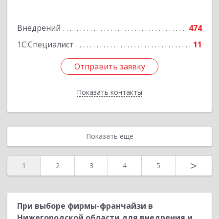
дом № 29, пом.П26
Подробнее
Внедрений
474
1С:Специалист
11
Отправить заявку
Отправить заявку
Показать контакты
Назад
Показать еще
>
1
2
3
4
5
При выборе фирмы-франчайзи в
Нижегородской области для внедрения и