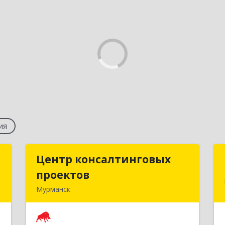
ия
й
Центр консалтинговых
Центр консалтинговых
"
проектов
проектов
Мурманск
,
183039, Мурманская обл, Мурманск г,
0
Академика Книповича ул, дом № 19а,
этаж 1