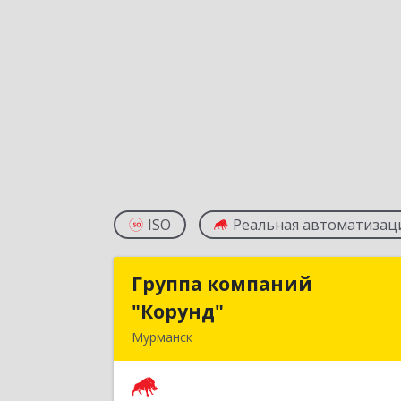
ISO
Реальная автоматизац
Группа компаний
Группа компани
"Корунд"
"Корунд
Мурманск
183025, Мурманская обл, Мурманск г
Тарана ул, дом № 1