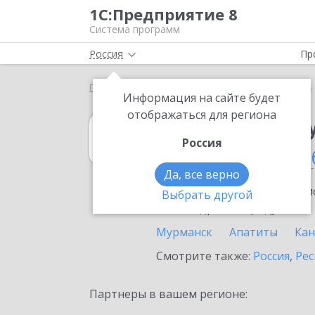
1С:Предприятие 8
Система программ
Россия
Пр
Главная
1С:Зарплата и управление персоналом 8
Информация на сайте будет
отображаться для региона
1С:Зарплата и 
Россия
в Мурманской о
Да, все верно
Ознакомьтесь с информацио
Выбрать другой
или внедрение продукта.
Мурманск
Апатиты
Ка
Смотрите также:
Россия
,
Рес
Партнеры в вашем регионе: