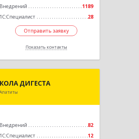
Внедрений
1189
1С:Специалист
28
Отправить заявку
Отправить заявку
Показать контакты
Назад
КОЛА ДИГЕСТА
КОЛА ДИГЕСТА
Апатиты
184209, Мурманская обл, Апатиты г,
Космонавтов ул, дом № 17
Подробнее
Внедрений
82
1С:Специалист
12