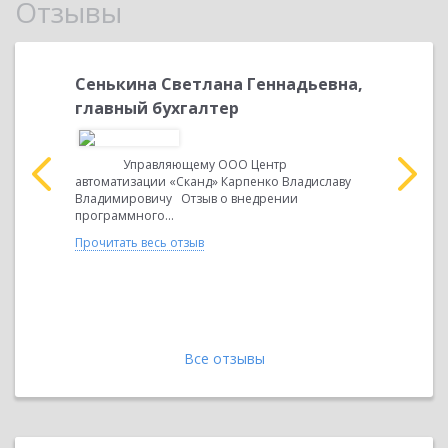
Отзывы
Сенькина Светлана Геннадьевна,
Дятчин
по
главный бухгалтер
финанс
м
Управляющему ООО Центр
Отзыв о в
»
автоматизации «Сканд» Карпенко Владиславу
предприят
Владимировичу Отзыв о внедрении
была обра
программного...
самостоят
года, в...
–
Прочитать весь отзыв
лябинская
Прочитать 
 тел. (351-
il:...
Все отзывы