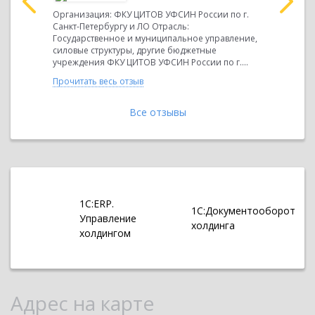
Организация: ФКУ ЦИТОВ УФСИН России по г.
Организац
лнением
Санкт-Петербургу и ЛО Отрасль:
Санкт-Пете
 на базе
Государственное и муниципальное управление,
Государст
ние об
силовые структуры, другие бюджетные
силовые с
учреждения ФКУ ЦИТОВ УФСИН России по г....
учреждени
Прочитать весь отзыв
Прочитать 
Все отзывы
1С:ERP.
1С:Документооборот
Управление
холдинга
холдингом
Адрес на карте