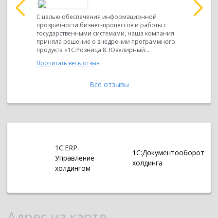
 об
Наша орга
та
использов
С целью обеспечения информационной
ванного
«1С:Розни
прозрачности бизнес-процессов и работы с
кого
ведения у
государственными системами, наша компания
законодате
приняла решение о внедрении программного
продукта «1С:Розница 8. Ювелирный...
Прочитать 
Прочитать весь отзыв
Все отзывы
1С:ERP.
1С:Документооборот
Управление
холдинга
холдингом
Адрес на карте