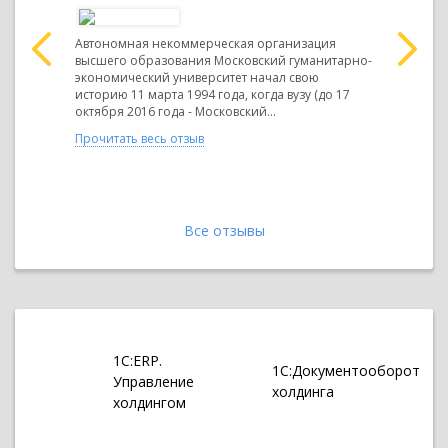
якова
Автономная некоммерческая организация
АНО ВО МГ
высшего образования Московский гуманитарно-
года, когда
экономический университет начал свою
Московски
ы
историю 11 марта 1994 года, когда вузу (до 17
институт) 
нспортном
октября 2016 года - Московский...
регистраци
ль».
Прочитать весь отзыв
Прочитать 
нейший в
Все отзывы
1С:ERP.
1С:Документооборот
Управление
холдинга
холдингом