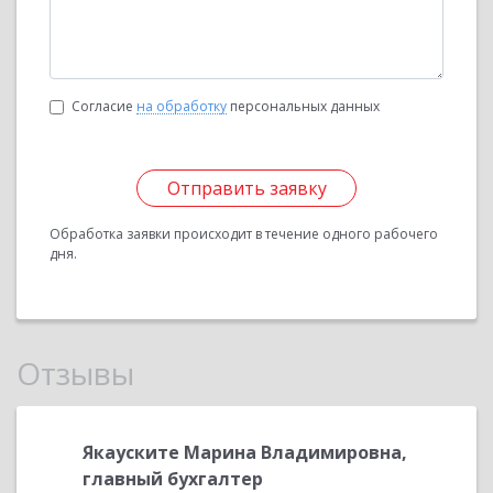
Согласие
на обработку
персональных данных
Отправить заявку
Обработка заявки происходит в течение одного рабочего
дня.
Отзывы
нского
Якауските Марина Владимировна,
Сахнев
АО «ГМК
главный бухгалтер
Директ