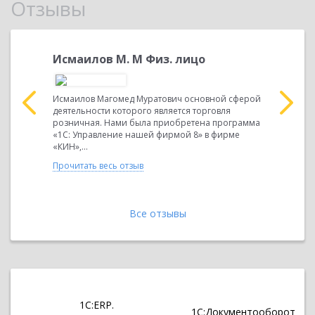
Отзывы
ь
Исмаилов М. М Физ. лицо
Изиева
ю которой
Исмаилов Магомед Муратович основной сферой
ООО "ДАГИ
ыла
деятельности которого является торговля
является д
рия 8.
розничная. Нами была приобретена программа
области бу
уда мы...
«1С: Управление нашей фирмой 8» в фирме
финансово
«КИН»,...
консульти
Прочитать весь отзыв
Прочитать 
Все отзывы
1С:ERP.
1С:Документооборот