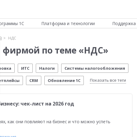
ограммы 1С
Платформа и технологии
Поддержка 
й
НДС
 фирмой по теме «НДС»
ровка
ИТС
Налоги
Системы налогообложения
Показать все теги
етплейсы
CRM
Обновление 1С
ие
Честный знак
Автоматизация бизнеса
Эквайринг
знесу: чек-лист на 2026 год
кладом
Производство
54-ФЗ
Работа с клиентами
лад
1С:Мобильная касса
Налоги 2026
ях, как они повлияют на бизнес и что можно успеть
ами
Управление финансами
Антикризисные решения
бложения