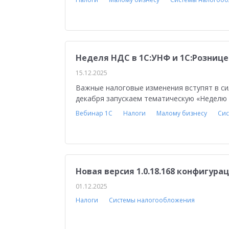
Конкурс кейсов 2022
1СПАРК Риски
Обу
Оптовая торговля
Конкурс кейсов 2025
Управление персоналом
Управление прои
Неделя НДС в 1С:УНФ и 1С:Рознице
Отраслевые решения
Планирование
И
15.12.2025
Важные налоговые изменения вступят в силу
Повышение эффективности бизнеса
Облач
декабря запускаем тематическую «Неделю
Вебинар 1С
Налоги
Малому бизнесу
Сис
Новая версия 1.0.18.168 конфигура
01.12.2025
Налоги
Системы налогообложения