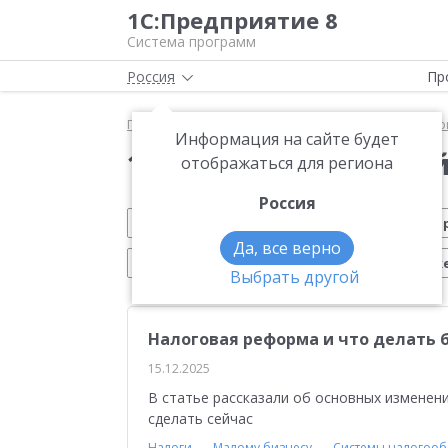
1С:Предприятие 8
Система программ
Россия
Пр
Главная
Новости
1С:Управление нашей фирмо
Информация на сайте будет
1С:Управление нашей
отображаться для региона
Россия
Малому бизнесу
Вебинар 1С
Марки
Да, все верно
Электронный документооборот
Марк
Выбрать другой
Розничная торговля
Мобильное приложен
Налоговая реформа и что делать би
ЕГАИС
Учебные курсы 1С
Управление с
15.12.2025
Интернет-торговля
Истории успеха
Ск
В статье рассказали об основных изменени
сделать сейчас
Торговым компаниям
Управление продаж
Налоги
Малому бизнесу
Системы налогоо