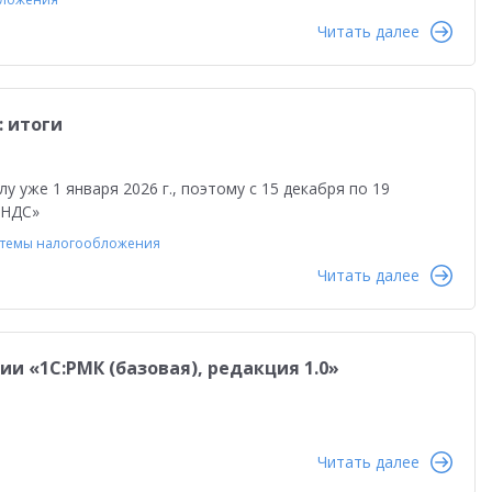
чение персонала
Управленческий учет
Читать далее
Отчетность по МСФО
Отчеты о внедрении
зводством
Работа через Интернет
: итоги
нтеграция
Удаленная работа
 уже 1 января 2026 г., поэтому с 15 декабря по 19
ные технологии
 НДС»
темы налогообложения
Читать далее
ции «1С:РМК (базовая), редакция 1.0»
Читать далее