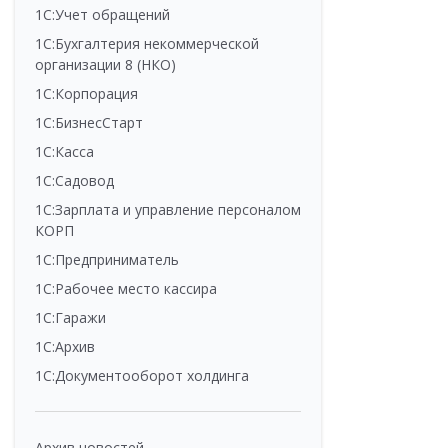
1С:Учет обращений
1С:Бухгалтерия некоммерческой
организации 8 (НКО)
1С:Корпорация
1С:БизнесСтарт
1С:Касса
1С:Садовод
1С:Зарплата и управление персоналом
КОРП
1С:Предприниматель
1С:Рабочее место кассира
1С:Гаражи
1С:Архив
1С:Документооборот холдинга
Архив новостей