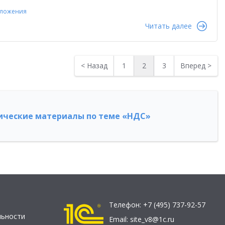
бложения
Читать далее
<
Назад
1
2
3
Вперед
>
ческие материалы по теме «НДС»
Телефон:
+7 (495) 737-92-57
льности
Email:
site_v8@1c.ru