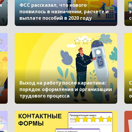
я
ФСС рассказал, что нового
М
появилось в назначении, расчете и
э
выплате пособий в 2020 году
с
с
Выход на работу после карантина:
С
порядок оформления и организации
в
трудового процесса
о
г
7553