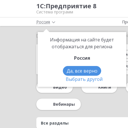
1С:Предприятие 8
Система программ
Россия
Пр
Главная
Методические материалы
Статьи о пр
Информация на сайте будет
отображаться для региона
Налоги 2026
Реальная автоматизаци
Россия
Кадровый документооборот
Подбо
Да, все верно
Расчет заработной платы
Поддержка
Выбрать другой
Видео
Книги
Маркировка
Для бухгалтера
1С:Сер
Обзор возможностей
Бухгалтерский и н
Вебинары
Интеграция
Регламентированный учет
HR-аналитика
Оценка персонала
1С