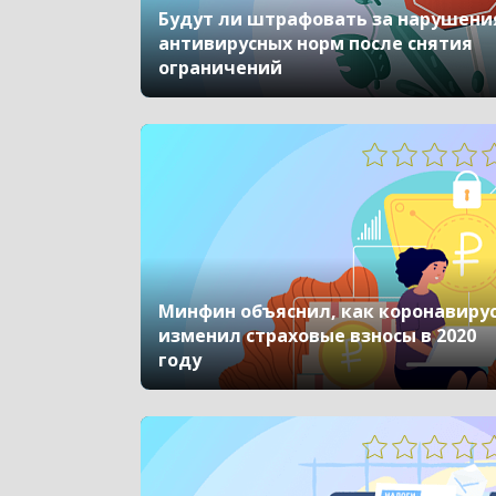
Будут ли штрафовать за нарушени
антивирусных норм после снятия
ограничений
Минфин объяснил, как коронавиру
изменил страховые взносы в 2020
году