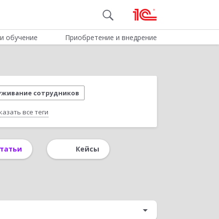
и обучение
Приобретение и внедрение
уживание сотрудников
казать все теги
е HR-продукты
Антикризисные решения
татьи
Кейсы
вля
Мотивация сотрудников
Интернет
Интернет-торговля
ологии
Адаптация сотрудников
Платформа 1С:Предприятие 8