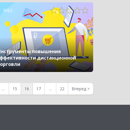
3962
Инструменты повышения
ффективности дистанционной
орговли
...
15
16
17
...
22
Вперед
>