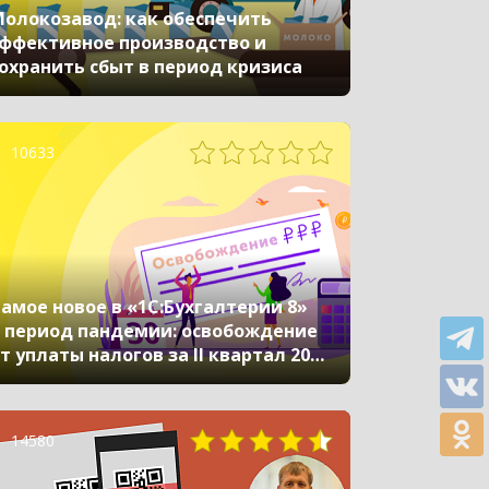
олокозавод: как обеспечить
ффективное производство и
охранить сбыт в период кризиса
10633
амое новое в «1С:Бухгалтерии 8»
 период пандемии: освобождение
т уплаты налогов за II квартал 2020
ода
14580