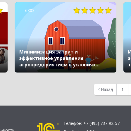
недвижимостью»
6803
Минимизация затрат и
эффективное управление
э
агропредприятием в условиях
т
кризиса с «1С:ERP
Агропромышленный комплекс»
<
Назад
1
Телефон:
+7 (495) 737-92-57
льности