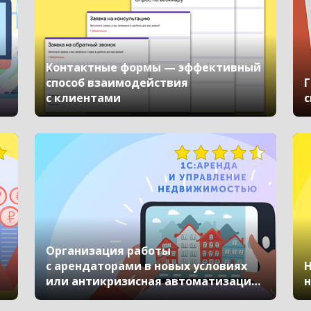
Контактные формы — эффективный
способ взаимодействия
Г
с клиентами
с
Организация работы
с арендаторами в новых условиях
Н
или антикризисная автоматизация
н
с «1С:Аренда и управление