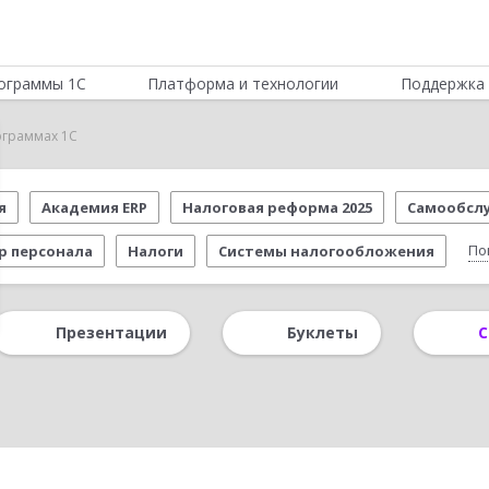
ограммы 1С
Платформа и технологии
Поддержка 
ограммах 1С
я
Академия ERP
Налоговая реформа 2025
Самообсл
По
р персонала
Налоги
Системы налогообложения
 законодательства
1С:ERP Управление предприятием
Други
Презентации
Буклеты
С
вер взаимодействия
Обучение персонала
Розничная торго
алоговый учет
CRM
Торговым компаниям
Работа через 
Удаленная работа
1С:Фреш
1С-ЭДО
Облачные техн
:Лекторий
Отраслевые решения
Дистанционное обучение