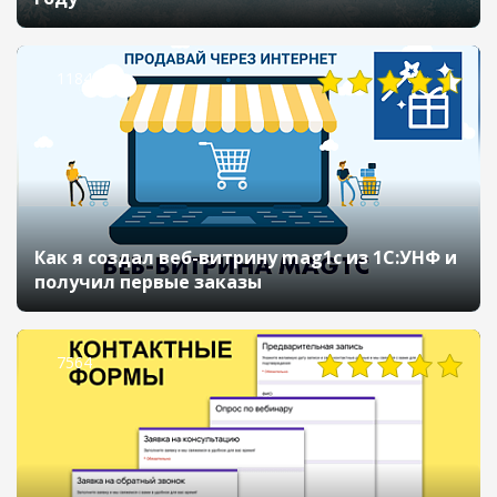
11845
Как я создал веб-витрину mag1с из 1С:УНФ и
получил первые заказы
7564