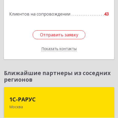
Подробнее
Клиентов на сопровождении
43
Отправить заявку
Отправить заявку
Показать контакты
Назад
Ближайшие партнеры из соседних
регионов
1С-РАРУС
1С-РАРУС
Москва
127434, Москва г, Дмитровское ш, дом № 9Б