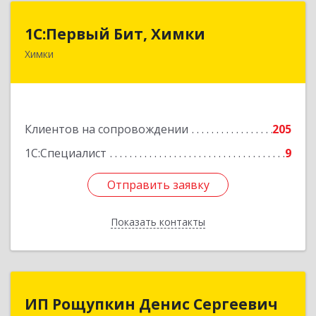
1С:Первый Бит, Химки
1С:Первый Бит, Химки
Химки
141402, Московская обл, г.о. Химки, Химки г,
Московская ул, дом № 38А, оф.1201
Подробнее
Клиентов на сопровождении
205
1С:Специалист
9
Отправить заявку
Отправить заявку
Показать контакты
Назад
ИП Рощупкин Денис Сергеевич
ИП Рощупкин Денис Сергеевич