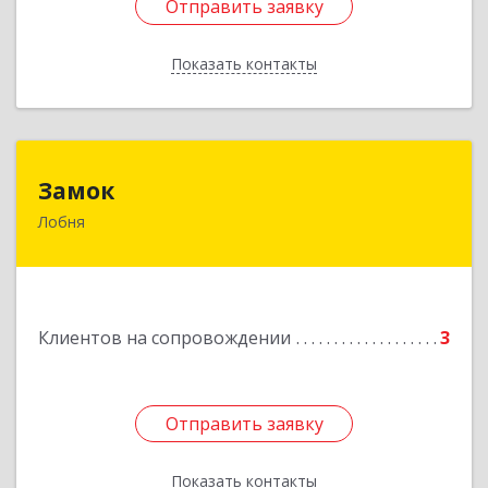
Отправить заявку
Отправить заявку
Показать контакты
Назад
Замок
Замок
Лобня
Россия, 141730, Московская область, г. Лобня,
ул. Катюшки, д. 58, кв. 56
Подробнее
Клиентов на сопровождении
3
Отправить заявку
Отправить заявку
Показать контакты
Назад