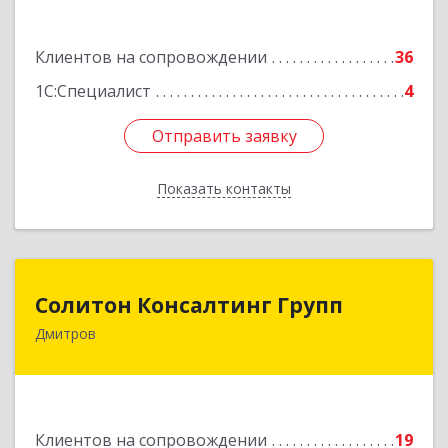
Подробнее
Клиентов на сопровождении
36
1С:Специалист
4
Отправить заявку
Отправить заявку
Показать контакты
Назад
Солитон Консалтинг Групп
Солитон Консалтинг Групп
Дмитров
141804, Московская обл, г.о. Дмитровский,
Дмитров г, Чекистская ул, дом № 8, кв.186
Подробнее
Клиентов на сопровождении
19