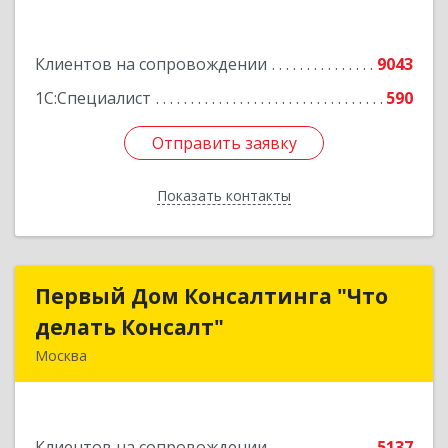
Подробнее
Клиентов на сопровождении
9043
1С:Специалист
590
Отправить заявку
Отправить заявку
Показать контакты
Назад
Первый Дом Консалтинга "Что
Первый Дом Консалтинга "Что
делать Консалт"
делать Консалт"
Москва
127083, Москва г, Мишина ул, дом № 56
Подробнее
Клиентов на сопровождении
5137