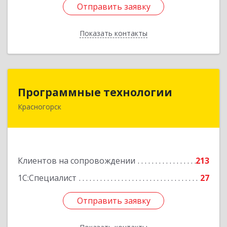
Отправить заявку
Отправить заявку
Показать контакты
Назад
Программные технологии
Программные технологии
Красногорск
143408, Московская обл, Красногорский р-н,
Красногорск г, Ленина ул, дом № 45, оф.40
Подробнее
Клиентов на сопровождении
213
1С:Специалист
27
Отправить заявку
Отправить заявку