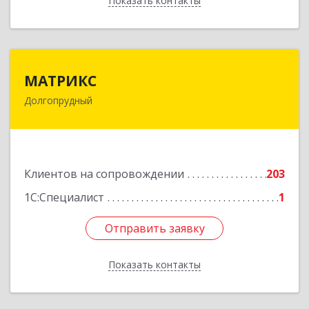
Показать контакты
Назад
МАТРИКС
МАТРИКС
Долгопрудный
141707, Московская обл, Долгопрудный г,
Пацаева пр-кт, дом № 7/10
Подробнее
Клиентов на сопровождении
203
1С:Специалист
1
Отправить заявку
Отправить заявку
Показать контакты
Назад