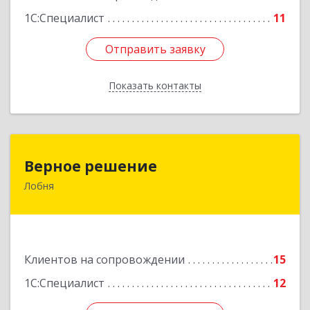
1С:Специалист
11
Отправить заявку
Отправить заявку
Показать контакты
Назад
Верное решение
Верное решение
Лобня
141730, Московская обл, Лобня г, Чехова ул,
дом № 12, кв.68
Подробнее
Клиентов на сопровождении
15
1С:Специалист
12