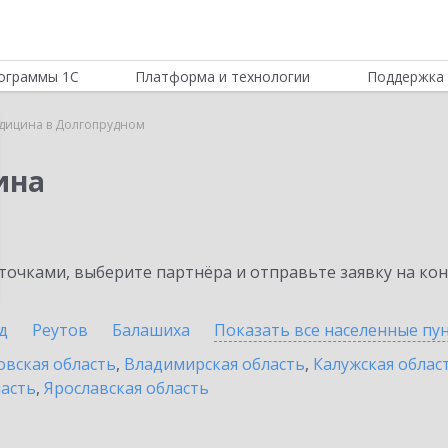
ограммы 1С
Платформа и технологии
Поддержка 
дицина в Долгопрудном
ина
очками, выберите партнёра и отправьте заявку на ко
д
Реутов
Балашиха
Показать все населенные
пу
овская область
,
Владимирская область
,
Калужская облас
ласть
,
Ярославская область