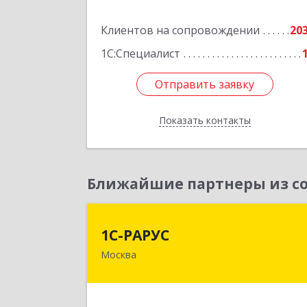
Подробне
Клиентов на сопровождении
20
1С:Специалист
Отправить заявку
Отправить заявку
Показать контакты
Назад
Ближайшие партнеры из со
1С-РАРУ
1С-РАРУС
Москва
127434, Москва г, Дмитровское ш
дом № 9