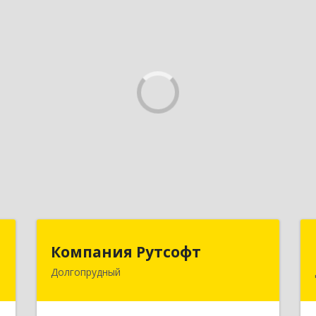
С
Компания Рутсофт
Компания Рутсофт
Долгопрудный
,
141700, Московская обл,
м
Долгопрудный г, Новый Бульвар ул,
0
дом № 22, пом.12