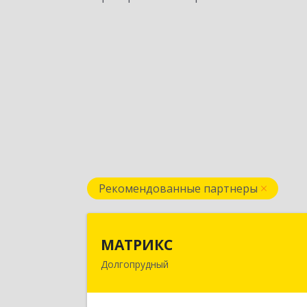
Рекомендованные партнеры
МАТРИК
МАТРИКС
Долгопрудный
141707, Московская обл
Долгопрудный г, Пацаева пр-кт, до
№ 7/1