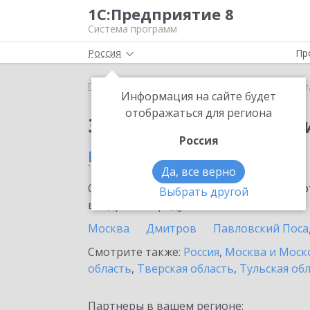
1С:Предприятие 8
Система программ
Россия
Пр
Главная
Тарифы ИТС
ИТС Медицина
ИТС Ме
Информация на сайте будет
отображаться для региона
Заказать ИТС Медиц
Россия
в Долгопрудном
Да, все верно
Ознакомьтесь с информационными карт
Выбрать другой
внедрение продукта.
Москва
Дмитров
Павловский Поса
Смотрите также:
Россия
,
Москва и Моск
область
,
Тверская область
,
Тульская об
Партнеры в вашем регионе: