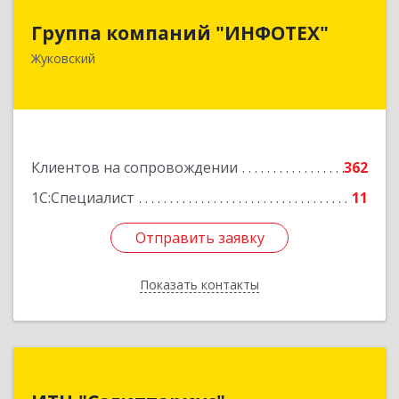
Группа компаний "ИНФОТЕХ"
Группа компаний "ИНФОТЕХ"
140180, Московская обл, Жуковский г, Чкалова
Жуковский
ул, дом № 37
Подробнее
Клиентов на сопровождении
362
1С:Специалист
11
Отправить заявку
Отправить заявку
Показать контакты
Назад
ИТЦ "Сагиттариус"