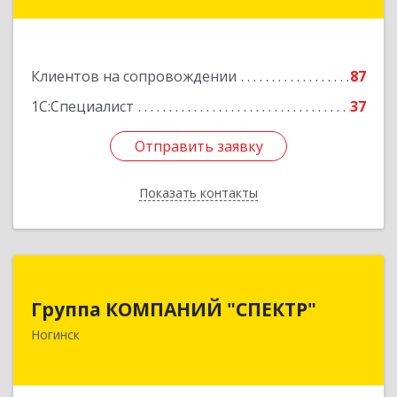
Подробнее
Клиентов на сопровождении
87
1С:Специалист
37
Отправить заявку
Отправить заявку
Показать контакты
Назад
Группа КОМПАНИЙ "СПЕКТР"
Группа КОМПАНИЙ "СПЕКТР"
142400, Московская обл, г.о.Богородский,
Ногинск
Ногинск г, Рогожская ул, дом № 89, оф.210
Подробнее