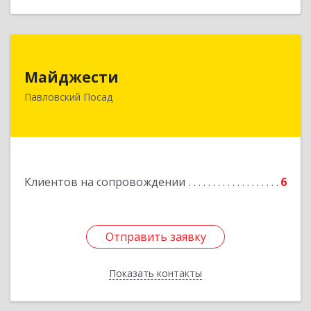
Майджести
Майджести
142502, Московская обл, Павлово-Посадский р-
Павловский Посад
н, Павловский Посад г, Южная ул, дом № 22,
кв.59
Подробнее
Клиентов на сопровождении
6
Отправить заявку
Отправить заявку
Показать контакты
Назад