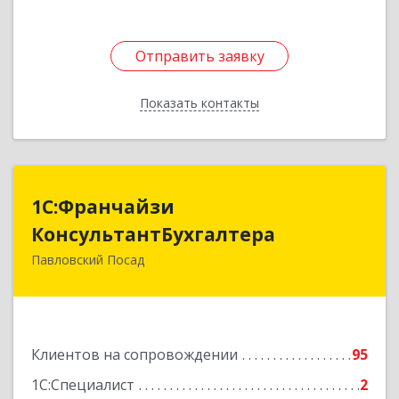
Отправить заявку
Отправить заявку
Показать контакты
Назад
1С:Франчайзи
1С:Франчайзи
КонсультантБухгалтера
КонсультантБухгалтера
Павловский Посад
142500, Московская обл, Павловский Посад г,
Каляева ул, дом № 3, оф.38
Подробнее
Клиентов на сопровождении
95
1С:Специалист
2