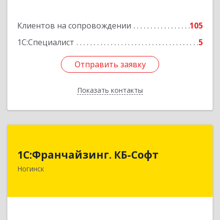
Клиентов на сопровождении
105
1С:Специалист
5
Отправить заявку
Отправить заявку
Показать контакты
Назад
1С:Франчайзинг. КБ-Софт
1С:Франчайзинг. КБ-Софт
142400, Московская обл, г.о Богородский,
Ногинск
Ногинск г, Индустриальная ул, Здание № 41В,
оф.449
Подробнее