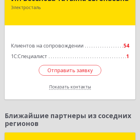
144000, Московская обл, Электросталь г,
Электросталь
Николаева ул, дом № 6, кв.6
Подробнее
Клиентов на сопровождении
54
1С:Специалист
1
Отправить заявку
Отправить заявку
Показать контакты
Назад
Ближайшие партнеры из соседних
регионов