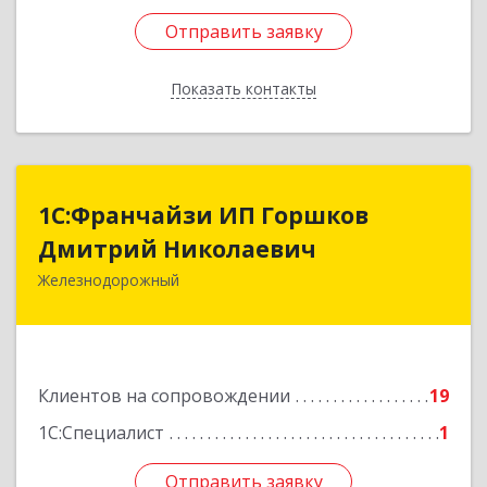
Отправить заявку
Отправить заявку
Показать контакты
Назад
1С:Франчайзи ИП Горшков
1С:Франчайзи ИП Горшков
Дмитрий Николаевич
Дмитрий Николаевич
Железнодорожный
143980, Московская обл, Железнодорожный г,
Пролетарская ул, дом № 10, кв.25
Подробнее
Клиентов на сопровождении
19
1С:Специалист
1
Отправить заявку
Отправить заявку