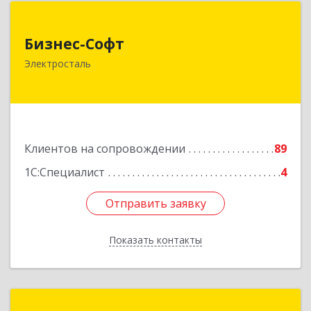
Бизнес-Софт
Бизнес-Софт
144000, Московская обл, Электросталь г, Карла
Электросталь
Маркса ул, дом № 26
Подробнее
Клиентов на сопровождении
89
1С:Специалист
4
Отправить заявку
Отправить заявку
Показать контакты
Назад
1С:Франчайзинг. ИП Решилин