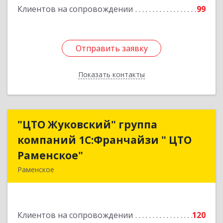
Клиентов на сопровождении
99
Отправить заявку
Отправить заявку
Показать контакты
Назад
"ЦТО Жуковский" группа
"ЦТО Жуковский" группа
компаний 1С:Франчайзи " ЦТО
компаний 1С:Франчайзи " ЦТО
Раменское"
Раменское"
Раменское
140100, Московская обл, Раменское г, Дергаево
д, Центральная ул, дом № 58А
Клиентов на сопровождении
120
Подробнее