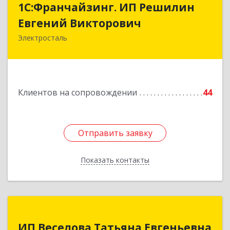
1С:Франчайзинг. ИП Решилин
Евгений Викторович
Евгений Викторович
Электросталь
144006, Московская обл, Электросталь г,
Ленина пр-кт, дом № 04, корпус 2, кв.39
Подробнее
Клиентов на сопровождении
44
Отправить заявку
Отправить заявку
Показать контакты
Назад
ИП Веселова Татьяна Евгеньевна
ИП Веселова Татьяна Евгеньевна