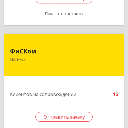
Показать контакты
Назад
ФиСКом
ФиСКом
142403, Московская обл., г.Ногинск,
Ногинск
ул.Ремесленная, д.1, пом.33
Подробнее
Клиентов на сопровождении
15
Отправить заявку
Отправить заявку