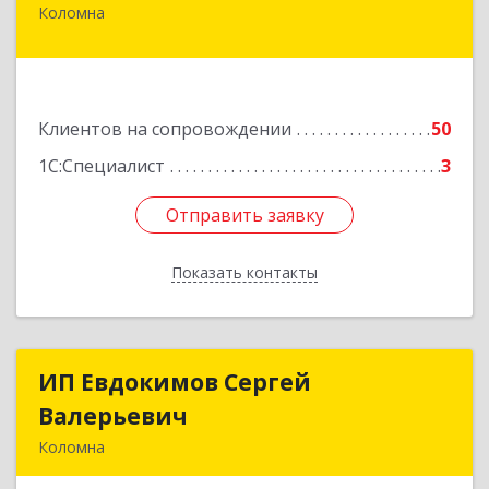
Коломна
140415, Московская обл, Коломна г, Л.Толстого
ул, дом № 2
Подробнее
Клиентов на сопровождении
50
1С:Специалист
3
Отправить заявку
Отправить заявку
Показать контакты
Назад
ИП Евдокимов Сергей
ИП Евдокимов Сергей
Валерьевич
Валерьевич
Коломна
140400, Московская обл, Коломна г,