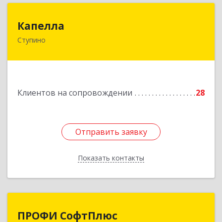
Капелла
Капелла
Ступино
142800, Московская обл, Ступино г, Андропова
ул, дом № 93, кв.137
Подробнее
Клиентов на сопровождении
28
Отправить заявку
Отправить заявку
Показать контакты
Назад
ПРОФИ СофтПлюс
ПРОФИ СофтПлюс