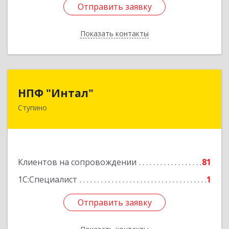
Отправить заявку
Отправить заявку
Показать контакты
Назад
НПФ "Интал"
НПФ "Интал"
Ступино
142800, Московская обл, Ступинский р-н,
Ступино г, Чайковского ул, дом № 5а, оф.34
Подробнее
Клиентов на сопровождении
81
1С:Специалист
1
Отправить заявку
Отправить заявку