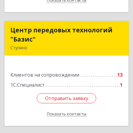
Показать контакты
Назад
Центр передовых технологий
Центр передовых технологий
"Базис"
"Базис"
Ступино
142800, Московская обл, Ступинский р-н,
Ступино г, Крылова ул, владение № 16, корпус 1
Клиентов на сопровождении
13
Подробнее
1С:Специалист
1
Отправить заявку
Отправить заявку
Показать контакты
Назад