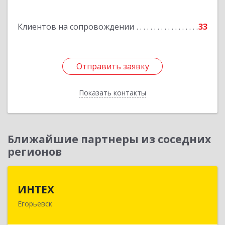
Толстикова ул, дом № 1а, кв.9
Клиентов на сопровождении
33
Подробнее
Отправить заявку
Отправить заявку
Показать контакты
Назад
Ближайшие партнеры из соседних
регионов
ИНТЕХ
ИНТЕХ
Егорьевск
140300, Московская обл, Егорьевск г, 5-й мкр,
дом № 10, оф.2