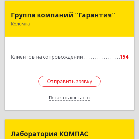
Группа компаний "Гарантия"
Группа компаний "Гарантия"
Коломна
140407, Московская обл, Коломна г, Гагарина
ул, дом № 70
Подробнее
Клиентов на сопровождении
154
Отправить заявку
Отправить заявку
Показать контакты
Назад
Лаборатория КОМПАС
Лаборатория КОМПАС