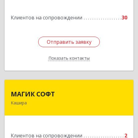
им Маршала Катукова мкр, дом № 16, кв.27
Клиентов на сопровождении
30
Подробнее
Отправить заявку
Отправить заявку
Показать контакты
Назад
МАГИК СОФТ
МАГИК СОФТ
Кашира
Подробнее
Клиентов на сопровождении
2