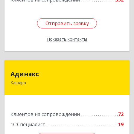
Отправить заявку
Отправить заявку
Показать контакты
Назад
Адинэкс
Адинэкс
Кашира
142900, Московская обл, г.о. Кашира, Кашира г,
Стрелецкая ул, дом № 70/1
Подробнее
Клиентов на сопровождении
72
1С:Специалист
19