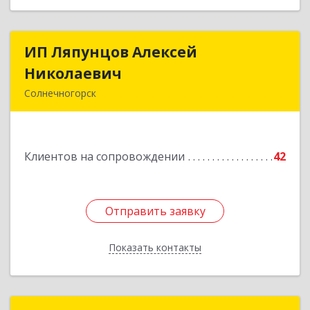
ИП Ляпунцов Алексей
ИП Ляпунцов Алексей
Николаевич
Николаевич
Солнечногорск
Подробнее
Клиентов на сопровождении
42
Отправить заявку
Отправить заявку
Показать контакты
Назад