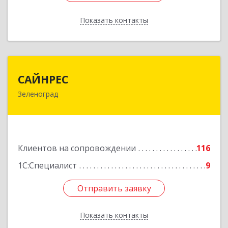
Показать контакты
Назад
САЙНРЕС
САЙНРЕС
Зеленоград
124365, Москва г, Зеленоград г, корпус 2307А,
кв.37
Подробнее
Клиентов на сопровождении
116
1С:Специалист
9
Отправить заявку
Отправить заявку
Показать контакты
Назад