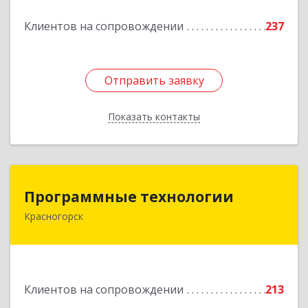
Подробнее
Клиентов на сопровождении
237
Отправить заявку
Отправить заявку
Показать контакты
Назад
Программные технологии
Программные технологии
Красногорск
143408, Московская обл, Красногорский р-н,
Красногорск г, Ленина ул, дом № 45, оф.40
Подробнее
Клиентов на сопровождении
213