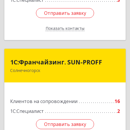
1С:Специалист
3
Отправить заявку
Отправить заявку
Показать контакты
Назад
1С:Франчайзинг. SUN-PROFF
1С:Франчайзинг. SUN-PROFF
Солнечногорск
141503, Московская обл, Солнечногорский р-н,
Солнечногорск г, Тамойкина ул, дом № 2, оф.26
Подробнее
Клиентов на сопровождении
16
1С:Специалист
2
Отправить заявку
Отправить заявку