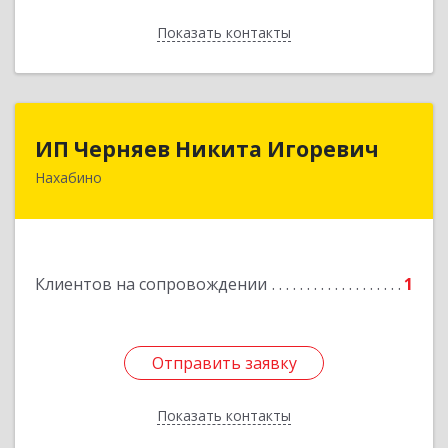
Показать контакты
Назад
ИП Черняев Никита Игоревич
ИП Черняев Никита Игоревич
Нахабино
143430, Московская обл, Красногорский р-н,
Нахабино рп, Красноармейская ул, дом № 60,
кв.8
Подробнее
Клиентов на сопровождении
1
Отправить заявку
Отправить заявку
Показать контакты
Назад