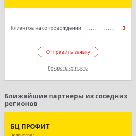
г, Революции пл, дом № 6, офис 101
Подробнее
Клиентов на сопровождении
3
Отправить заявку
Отправить заявку
Показать контакты
Назад
Ближайшие партнеры из соседних
регионов
БЦ ПРОФИТ
БЦ ПРОФИТ
Зеленоград