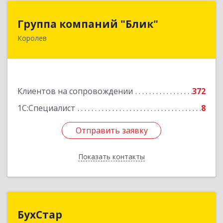
Группа компаний "Блик"
Группа компаний "Блик"
Королев
141077, Московская обл, Королев г,
Октябрьский б-р, дом № 14
Подробнее
Клиентов на сопровождении
372
1С:Специалист
8
Отправить заявку
Отправить заявку
Показать контакты
Назад
БухСтар
БухСтар