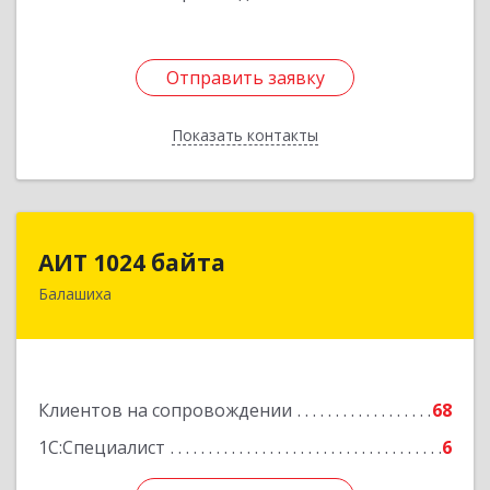
Отправить заявку
Отправить заявку
Показать контакты
Назад
АИТ 1024 байта
АИТ 1024 байта
Балашиха
143909, Московская обл, Балашиха г, Солнечная
ул, дом № 23, кв.104
Подробнее
Клиентов на сопровождении
68
1С:Специалист
6