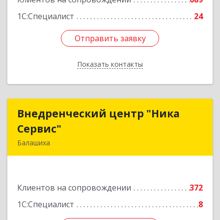
Подробнее
1С:Специалист
24
Отправить заявку
Отправить заявку
Показать контакты
Назад
Внедренческий центр "Ника
Внедренческий центр "Ника
Сервис"
Сервис"
Балашиха
143912, Московская обл, Балашиха г, Полевая
ул, дом № 3
Клиентов на сопровождении
372
Подробнее
1С:Специалист
8