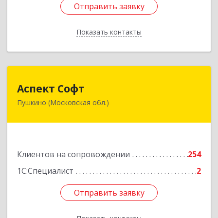
Отправить заявку
Отправить заявку
Показать контакты
Назад
Аспект Софт
Аспект Софт
Пушкино (Московская обл.)
141205, Московская обл, Пушкинский р-н,
Пушкино г, Московский пр-кт, дом № 44, пом.4
Подробнее
Клиентов на сопровождении
254
1С:Специалист
2
Отправить заявку
Отправить заявку