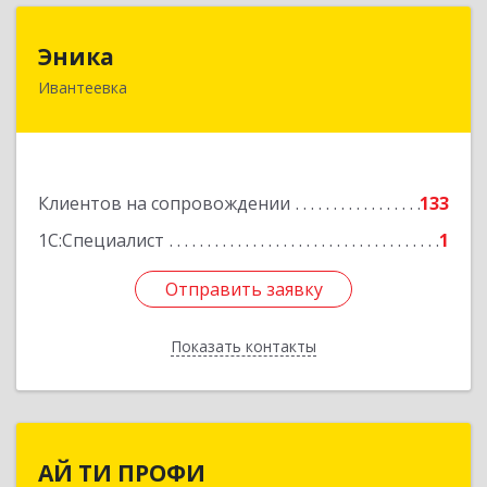
Эника
Эника
Ивантеевка
141280, Московская обл, г.о. Пушкинский,
Ивантеевка г, Заводская ул, дом № 12, кв.1
Подробнее
Клиентов на сопровождении
133
1С:Специалист
1
Отправить заявку
Отправить заявку
Показать контакты
Назад
АЙ ТИ ПРОФИ
АЙ ТИ ПРОФИ