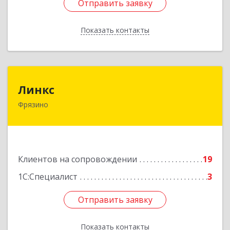
Отправить заявку
Отправить заявку
Показать контакты
Назад
Линкс
Линкс
Фрязино
141190, Московская обл, Фрязино г, Заводской
проезд, дом № 3, кв.133
Подробнее
Клиентов на сопровождении
19
1С:Специалист
3
Отправить заявку
Отправить заявку
Показать контакты
Назад