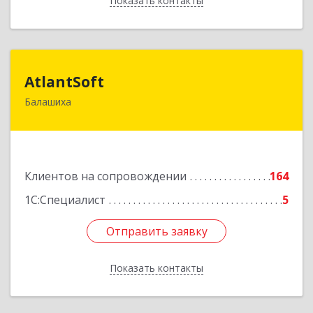
Показать контакты
Назад
AtlantSoft
AtlantSoft
Балашиха
143900, Московская обл, Балашиха г, Звездная
ул, дом № 7, корпус 1, оф.609
Подробнее
Клиентов на сопровождении
164
1С:Специалист
5
Отправить заявку
Отправить заявку
Показать контакты
Назад