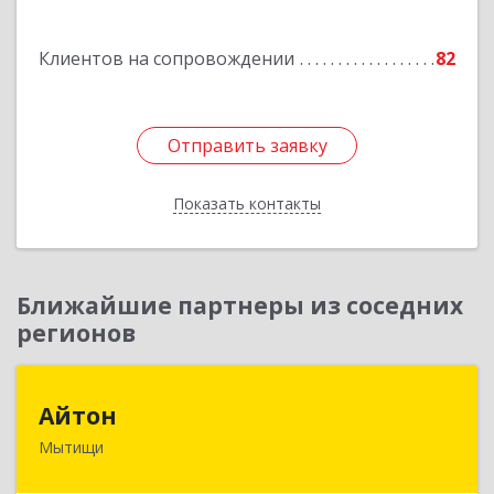
Подробнее
Клиентов на сопровождении
82
Отправить заявку
Отправить заявку
Показать контакты
Назад
Ближайшие партнеры из соседних
регионов
Айтон
Айтон
Мытищи
141006, Московская обл, Мытищи г,
Олимпийский пр-кт, строение 10, пом.1А,8