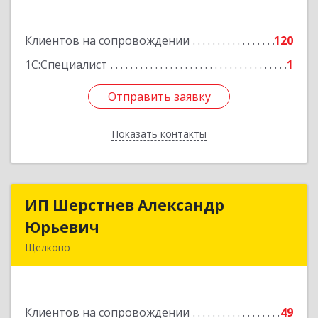
Подробнее
Клиентов на сопровождении
120
1С:Специалист
1
Отправить заявку
Отправить заявку
Показать контакты
Назад
ИП Шерстнев Александр
ИП Шерстнев Александр
Юрьевич
Юрьевич
Щелково
141180, Московская обл, Щелковский р-н,
Загорянский дп, Кирова ул, дом № 28
Клиентов на сопровождении
49
Подробнее