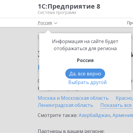
1С:Предприятие 8
Система программ
Россия
Пр
Главная
Тарифы ИТС
ИТС Медицина
ИТС Ме
Информация на сайте будет
отображаться для региона
Заказать ИТС Медиц
Россия
в России
Да, все верно
Ознакомьтесь с информационными карт
Выбрать другой
внедрение продукта.
Москва и Московская область
Красно
Ленинградская область
Показать все
Смотрите также:
Азербайджан
,
Армения
Партнеры в вашем регионе: