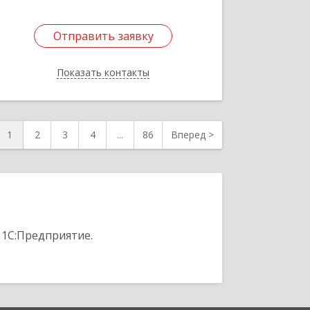
Отправить заявку
Отправить заявку
Показать контакты
Назад
1
2
3
4
...
86
Вперед
>
 1С:Предприятие.