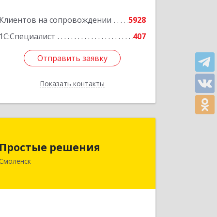
Подробнее
Клиентов на сопровождении
5928
1С:Специалист
407
Отправить заявку
Отправить заявку
Показать контакты
Назад
Простые решения
Простые решения
214015, Смоленская обл, Смоленск г,
Смоленск
Большая Краснофлотская ул, дом №
17
Подробнее