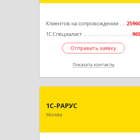
Подробне
Клиентов на сопровождении
2596
1С:Специалист
96
Отправить заявку
Отправить заявку
Показать контакты
Назад
1С-РАРУ
1С-РАРУС
127434, Москва г, Дмитровское ш
Москва
дом № 9
Подробне