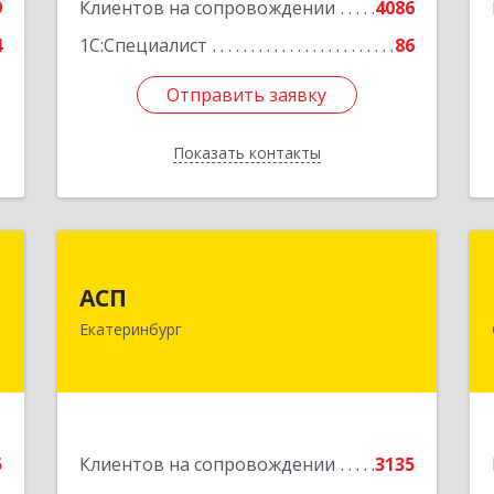
9
Клиентов на сопровождении
4086
4
1С:Специалист
86
Отправить заявку
Отправить заявку
Показать контакты
Назад
д
АСП
АСП
,
620075, Свердловская обл,
Екатеринбург
4
Екатеринбург г, Карла Либкнехта ул,
строение 22, оф.521
е
Подробнее
5
Клиентов на сопровождении
3135