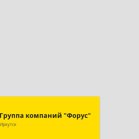
Группа компаний "Форус"
Группа компаний "Форус"
664007, Иркутская обл, Иркутск г,
Иркутск
Ямская ул, дом № 1, корпус 1, оф.1