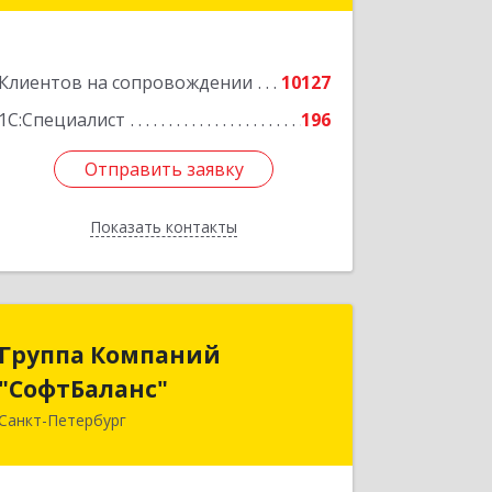
Подробнее
Клиентов на сопровождении
10127
1С:Специалист
196
Отправить заявку
Отправить заявку
Показать контакты
Назад
Группа Компаний
Группа Компаний
"СофтБаланс"
"СофтБаланс"
Санкт-Петербург
195112, Санкт-Петербург г, Заневский
пр-кт, дом № 30, корпус 2, литера А