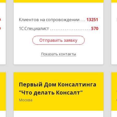
г.Санкт-Петербург, Невский проспект,
10
е
0
Клиентов на сопровождении
13251
Подробнее
9
1С:Специалист
570
Отправить заявку
Отправить заявку
Показать контакты
Назад
С
Первый Дом Консалтинга
Первый Дом Консалтинга
"Что делать Консалт"
"Что делать Консалт"
,
Б
Москва
127083, Москва г, Мишина ул, дом №
56
е