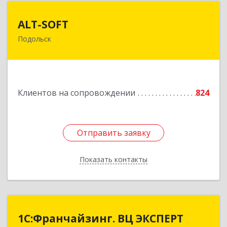
ALT-SOFT
ALT-SOFT
Подольск
142116, Московская обл, Подольск г, Советская
ул, дом № 41/5, оф.17
Подробнее
Клиентов на сопровождении
824
Отправить заявку
Отправить заявку
Показать контакты
Назад
1С:Франчайзинг. ВЦ ЭКСПЕРТ
1С:Франчайзинг. ВЦ ЭКСПЕРТ