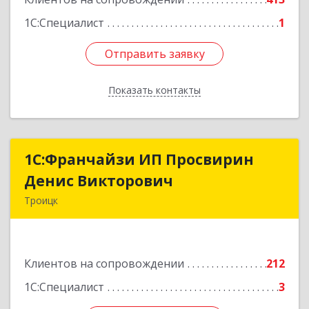
1С:Специалист
1
Отправить заявку
Отправить заявку
Показать контакты
Назад
1C:Франчайзи ИП Просвирин
1C:Франчайзи ИП Просвирин
Денис Викторович
Денис Викторович
Троицк
108842, Москва г, вн.тер.г. городской округ
Троицк, Троицк г, Городская ул, дом № 14,
кв.158
Клиентов на сопровождении
212
Подробнее
1С:Специалист
3