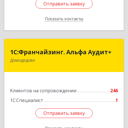
Отправить заявку
Отправить заявку
Показать контакты
Назад
1С:Франчайзинг. Альфа Аудит+
1С:Франчайзинг. Альфа Аудит+
Домодедово
142001, Московская обл, Домодедово г,
Северный мкр, Каширское ш, дом № 7, оф.41
Подробнее
Клиентов на сопровождении
246
1С:Специалист
1
Отправить заявку
Отправить заявку