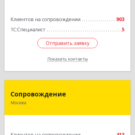
Подробнее
Клиентов на сопровождении
903
1С:Специалист
5
Отправить заявку
Отправить заявку
Показать контакты
Назад
Сопровождение
Сопровождение
Москва
117198, Москва г, Саморы Машела ул, дом № 8,
корпус 1, кв.233
Подробнее
Клиентов на сопровождении
413