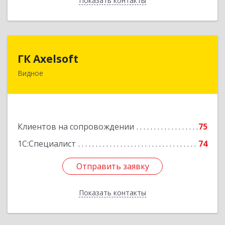
Показать контакты
Назад
ГК Axelsoft
ГК Axelsoft
Видное
142701, Московская обл, Ленинский р-н,
Видное г, Ольховая ул, дом № 2, оф.364
Подробнее
Клиентов на сопровождении
75
1С:Специалист
74
Отправить заявку
Отправить заявку
Показать контакты
Назад