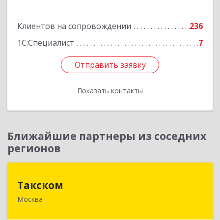
Подробнее
Клиентов на сопровождении
236
1С:Специалист
7
Отправить заявку
Отправить заявку
Показать контакты
Назад
Ближайшие партнеры из соседних
регионов
Такском
Такском
Москва
119034, Москва г, Барыковский пер, дом №
4,стр.2