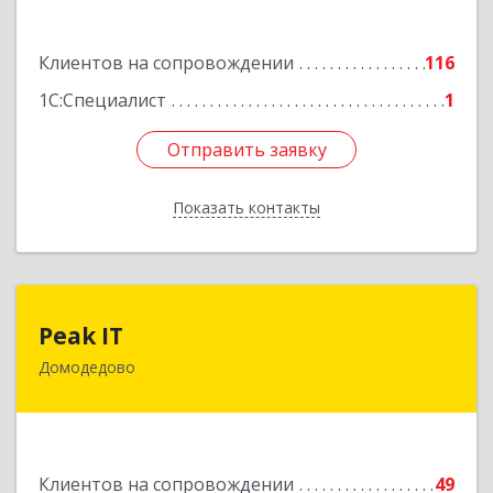
9, корпус 3, оф.42
Подробнее
Клиентов на сопровождении
116
1С:Специалист
1
Отправить заявку
Отправить заявку
Показать контакты
Назад
Peak IT
Peak IT
Домодедово
142073, Московская обл, Домодедово г,
Ильинское д, дом № 109, кв.28
Подробнее
Клиентов на сопровождении
49