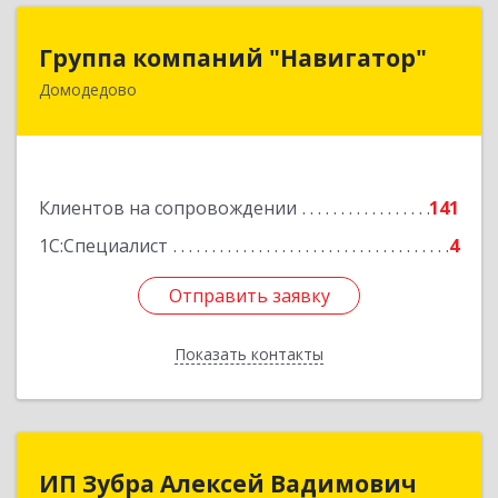
Группа компаний "Навигатор"
Группа компаний "Навигатор"
Домодедово
142001, Московская обл, Домодедово г,
Северный мкр, Каширское ш, дом № 7А, оф.304
Подробнее
Клиентов на сопровождении
141
1С:Специалист
4
Отправить заявку
Отправить заявку
Показать контакты
Назад
ИП Зубра Алексей Вадимович
ИП Зубра Алексей Вадимович