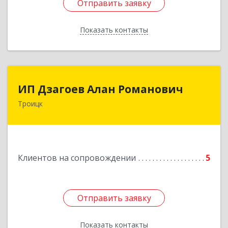
Отправить заявку
Отправить заявку
Показать контакты
Назад
ИП Дзагоев Алан Романович
ИП Дзагоев Алан Романович
Троицк
119297, Москва
г,пос.Московский,ул.Родниковая,дом
30,к.1,кв.500Текстильщиков ул, дом № 6
Подробнее
Клиентов на сопровождении
5
Отправить заявку
Отправить заявку
Показать контакты
Назад