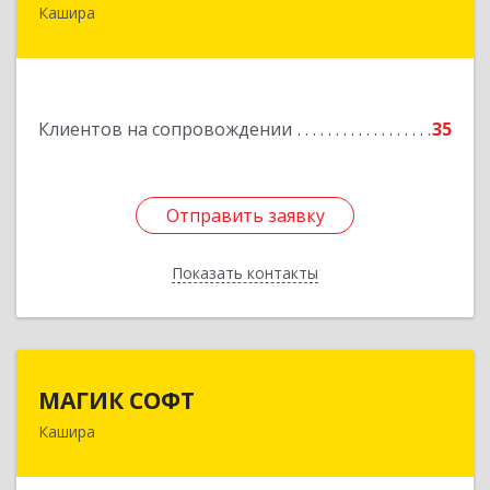
Кашира
142932, Московская обл, г.о.Кашира, Каменка д,
Парковая ул, дом № 37
Подробнее
Клиентов на сопровождении
35
Отправить заявку
Отправить заявку
Показать контакты
Назад
МАГИК СОФТ
МАГИК СОФТ
Кашира
Подробнее