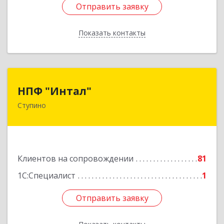
Отправить заявку
Отправить заявку
Показать контакты
Назад
НПФ "Интал"
НПФ "Интал"
Ступино
142800, Московская обл, Ступинский р-н,
Ступино г, Чайковского ул, дом № 5а, оф.34
Подробнее
Клиентов на сопровождении
81
1С:Специалист
1
Отправить заявку
Отправить заявку