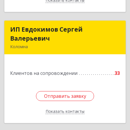
Показать контакты
Назад
ИП Евдокимов Сергей
ИП Евдокимов Сергей
Валерьевич
Валерьевич
Коломна
140400, Московская обл, Коломна г,
Толстикова ул, дом № 1а, кв.9
Клиентов на сопровождении
33
Подробнее
Отправить заявку
Отправить заявку
Показать контакты
Назад