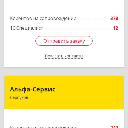
Подробнее
Клиентов на сопровождении
378
1С:Специалист
12
Отправить заявку
Отправить заявку
Показать контакты
Назад
Альфа-Сервис
Альфа-Сервис
Серпухов
142200, Московская обл, Серпухов г,
Красноармейская ул, дом № 35/60
Подробнее
Клиентов на сопровождении
242