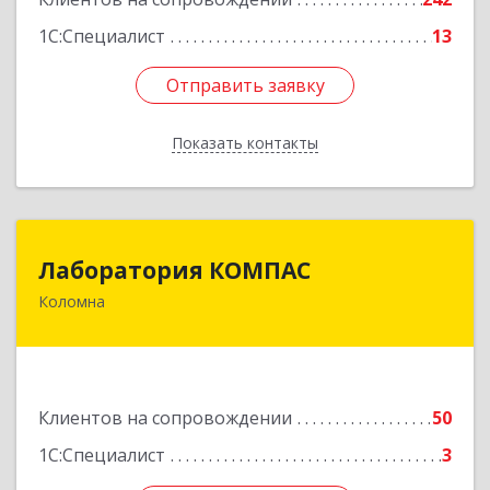
1С:Специалист
13
Отправить заявку
Отправить заявку
Показать контакты
Назад
Лаборатория КОМПАС
Лаборатория КОМПАС
Коломна
140415, Московская обл, Коломна г, Л.Толстого
ул, дом № 2
Подробнее
Клиентов на сопровождении
50
1С:Специалист
3