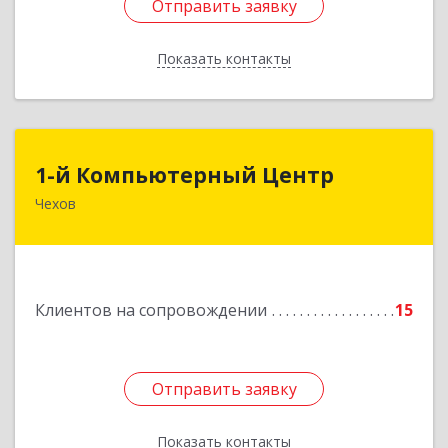
Отправить заявку
Отправить заявку
Показать контакты
Назад
1-й Компьютерный Центр
1-й Компьютерный Центр
Чехов
142306, Московская обл, Чеховский р-н, Чехов
г, Речной туп, стр.9
Подробнее
Клиентов на сопровождении
15
Отправить заявку
Отправить заявку
Показать контакты
Назад