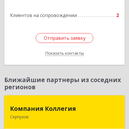
Клиентов на сопровождении
2
Отправить заявку
Отправить заявку
Показать контакты
Назад
Ближайшие партнеры из соседних
регионов
Компания Коллегия
Компания Коллегия
Серпухов
142211, Московская обл, Серпухов г, Оборонная
ул, дом № 19