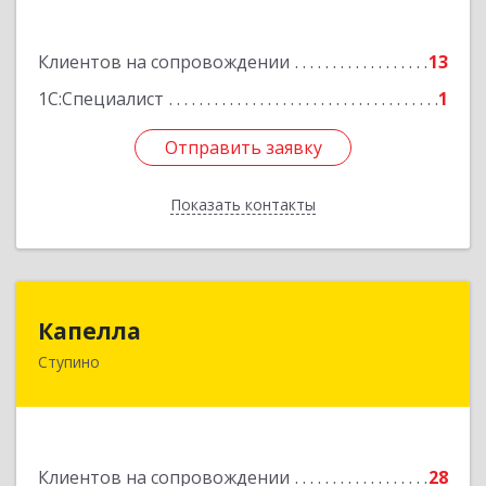
Ступино г, Крылова ул, владение № 16, корпус 1
Клиентов на сопровождении
13
Подробнее
1С:Специалист
1
Отправить заявку
Отправить заявку
Показать контакты
Назад
Капелла
Капелла
Ступино
142800, Московская обл, Ступино г, Андропова
ул, дом № 93, кв.137
Подробнее
Клиентов на сопровождении
28