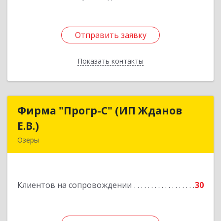
Отправить заявку
Отправить заявку
Показать контакты
Назад
Фирма "Прогр-С" (ИП Жданов
Фирма "Прогр-С" (ИП Жданов
Е.В.)
Е.В.)
Озеры
140563, Московская обл, Озерский р-н, Озеры г,
им Маршала Катукова мкр, дом № 16, кв.27
Клиентов на сопровождении
30
Подробнее