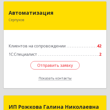
Автоматизация
Автоматизация
Серпухов
142205, Московская обл, Серпухов г,
Комсомольская ул, дом № 4а, кв.136
Подробнее
Клиентов на сопровождении
42
1С:Специалист
2
Отправить заявку
Отправить заявку
Показать контакты
Назад
ИП Рожкова Галина Николаевна
ИП Рожкова Галина Николаевна