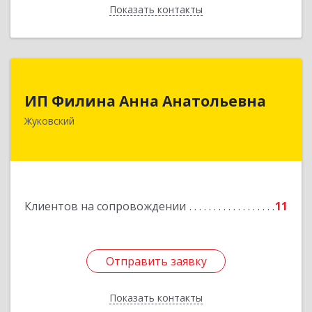
Показать контакты
Назад
ИП Филина Анна Анатольевна
ИП Филина Анна Анатольевна
140180, Московская обл, Жуковский г,
Жуковский
Баженова ул, дом № 19, кв.20
Подробнее
Клиентов на сопровождении
11
Отправить заявку
Отправить заявку
Показать контакты
Назад