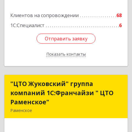
Клиентов на сопровождении
68
1С:Специалист
6
Отправить заявку
Отправить заявку
Показать контакты
Назад
"ЦТО Жуковский" группа
"ЦТО Жуковский" группа
компаний 1С:Франчайзи " ЦТО
компаний 1С:Франчайзи " ЦТО
Раменское"
Раменское"
Раменское
140100, Московская обл, Раменское г, Дергаево
д, Центральная ул, дом № 58А