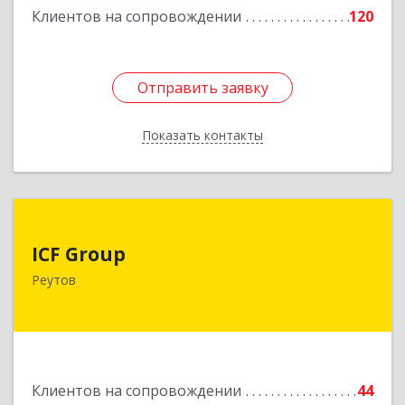
Клиентов на сопровождении
120
Подробнее
Отправить заявку
Отправить заявку
Показать контакты
Назад
ICF Group
ICF Group
143965, Московская обл, г.о. Реутов, Реутов г,
Реутов
Юбилейный пр-кт, дом № 40, пом.35
Подробнее
Клиентов на сопровождении
44