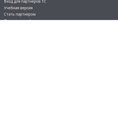
Вход для партнеров 1С
Учебная версия
Стать партнером
Политика конфиденциальности
Замечания по сайту
Другие сайты
Телефон:
+7 (495) 737-92-57
Email:
site_v8@1c.ru
Отдел продаж:
г. Москва
,
улица Селезнёвская, дом 21
© 2026 АО «Группа 1С» (правопреемник «1С»). Все права на сайт
защищены
© 2011- 2026 ООО «1С-Софт» (
о компании
).
Исключительное право на технологическую платформу
«1С:Предприятие 8» и типовые конфигурации программных