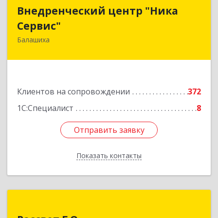
Внедренческий центр "Ника
Внедренческий центр "Ника
Сервис"
Сервис"
Балашиха
143912, Московская обл, Балашиха г, Полевая
ул, дом № 3
Подробнее
Клиентов на сопровождении
372
1С:Специалист
8
Отправить заявку
Отправить заявку
Показать контакты
Назад
Рассвет Г.О.