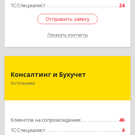
1С:Специалист
24
Отправить заявку
Отправить заявку
Показать контакты
Назад
Консалтинг и Бухучет
Консалтинг и Бухучет
140054, Московская обл, Котельники г,
Котельники
Карьерная ул, дом № 13, пом.1
Подробнее
Клиентов на сопровождении
46
1С:Специалист
4