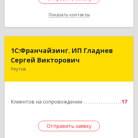
Показать контакты
Назад
1С:Франчайзинг. ИП Гладнев
1С:Франчайзинг. ИП Гладнев
Сергей Викторович
Сергей Викторович
Реутов
143966, Московская обл, Реутов г, Парковая ул,
дом № 6, кв.37
Подробнее
Клиентов на сопровождении
17
Отправить заявку
Отправить заявку