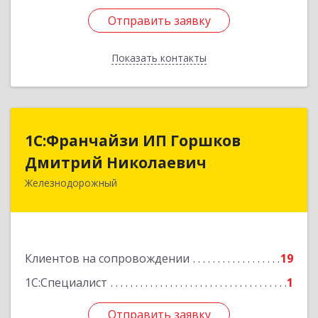
Отправить заявку
Отправить заявку
Показать контакты
Назад
1С:Франчайзи ИП Горшков
1С:Франчайзи ИП Горшков
Дмитрий Николаевич
Дмитрий Николаевич
Железнодорожный
143980, Московская обл, Железнодорожный г,
Пролетарская ул, дом № 10, кв.25
Подробнее
Клиентов на сопровождении
19
1С:Специалист
1
Отправить заявку
Отправить заявку