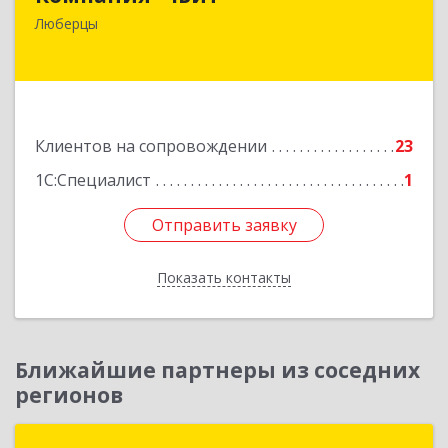
140006, Московская обл, Люберецкий р-н,
Люберцы
Люберцы г, Октябрьский пр-кт, дом № 380"П",
кв.27
Подробнее
Клиентов на сопровождении
23
1С:Специалист
1
Отправить заявку
Отправить заявку
Показать контакты
Назад
Ближайшие партнеры из соседних
регионов