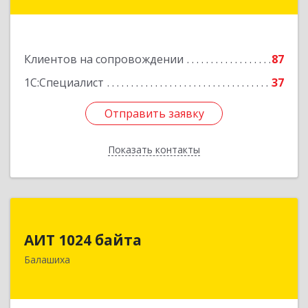
Подробнее
Клиентов на сопровождении
87
1С:Специалист
37
Отправить заявку
Отправить заявку
Показать контакты
Назад
АИТ 1024 байта
АИТ 1024 байта
143909, Московская обл, Балашиха г, Солнечная
Балашиха
ул, дом № 23, кв.104
Подробнее