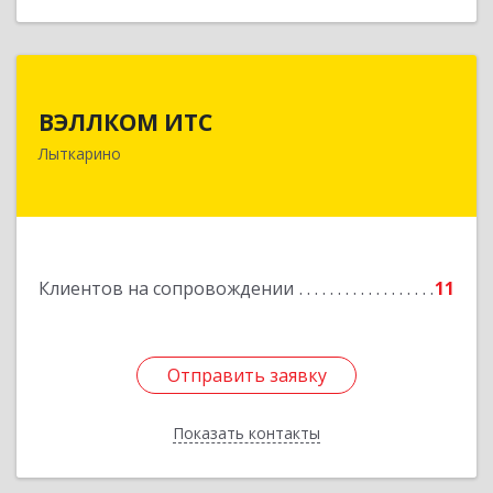
ВЭЛЛКОМ ИТС
ВЭЛЛКОМ ИТС
140081, Московская обл, Лыткарино г.о.,
Лыткарино
Лыткарино г, Первомайская ул, дом № 3/5,
пом.1
Подробнее
Клиентов на сопровождении
11
Отправить заявку
Отправить заявку
Показать контакты
Назад