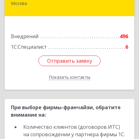
Москва
109004, Москва г, Николоямская ул, дом № 52,
строение 2
Подробнее
Внедрений
496
1С:Специалист
6
Отправить заявку
Отправить заявку
Показать контакты
Назад
При выборе фирмы-франчайзи, обратите
внимание на:
Количество клиентов (договоров ИТС)
на сопровождении у партнера фирмы 1С.