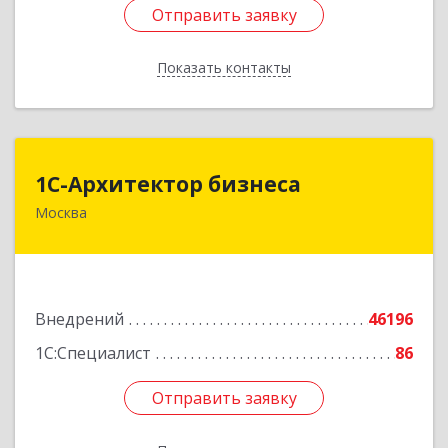
Отправить заявку
Отправить заявку
Показать контакты
Назад
1С-Архитектор бизнеса
1С-Архитектор бизнеса
Москва
115114, Москва г, Кожевнический 2-й пер, дом
№ 12, строение 2, этаж 2,пом.XII, ком.6
Подробнее
Внедрений
46196
1С:Специалист
86
Отправить заявку
Отправить заявку