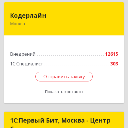
Кодерлайн
Кодерлайн
Москва
107023, Москва г, Семеновская Б. ул, дом № 43,
этаж 3, оф. 301
Подробнее
Внедрений
12615
1С:Специалист
303
Отправить заявку
Отправить заявку
Показать контакты
Назад
1С:Первый Бит, Москва - Центр
1С:Первый Бит, Москва - Центр