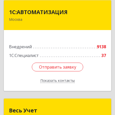
1С:АВТОМАТИЗАЦИЯ
1С:АВТОМАТИЗАЦИЯ
Москва
111024, Москва г, Энтузиастов 1-я ул, дом №
12А
Подробнее
Внедрений
9138
1С:Специалист
37
Отправить заявку
Отправить заявку
Показать контакты
Назад
Весь Учет
Весь Учет