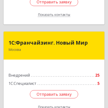
Отправить заявку
Отправить заявку
Показать контакты
Назад
1С:Франчайзинг. Новый Мир
1С:Франчайзинг. Новый Мир
Москва
101000, Москва г, Армянский пер, дом № 9,
строение 1, оф.113/17
Подробнее
Внедрений
25
1С:Специалист
5
Отправить заявку
Отправить заявку
Показать контакты
Назад