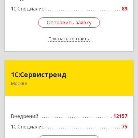
1С:Специалист
89
Отправить заявку
Отправить заявку
Показать контакты
Назад
1С:Сервистренд
1С:Сервистренд
Москва
107023, Москва г, Семёновский пер, дом № 15,
этаж 6, пом.I, ком.4
Подробнее
Внедрений
12157
1С:Специалист
75