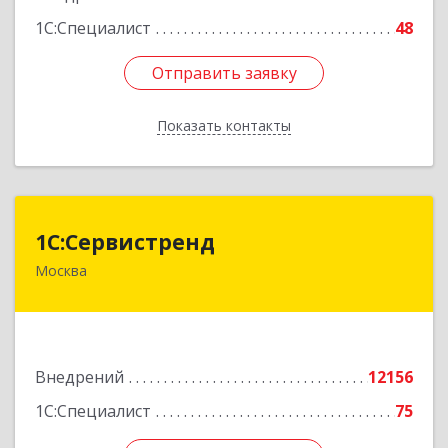
1С:Специалист
48
Отправить заявку
Отправить заявку
Показать контакты
Назад
1С:Сервистренд
1С:Сервистренд
Москва
107023, Москва г, Семёновский пер, дом № 15,
этаж 6, пом.I, ком.4
Подробнее
Внедрений
12156
1С:Специалист
75