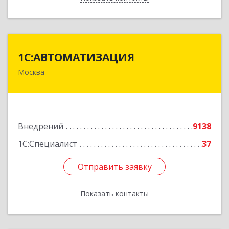
1С:АВТОМАТИЗАЦИЯ
1С:АВТОМАТИЗАЦИЯ
Москва
111024, Москва г, Энтузиастов 1-я ул, дом №
12А
Подробнее
Внедрений
9138
1С:Специалист
37
Отправить заявку
Отправить заявку
Показать контакты
Назад