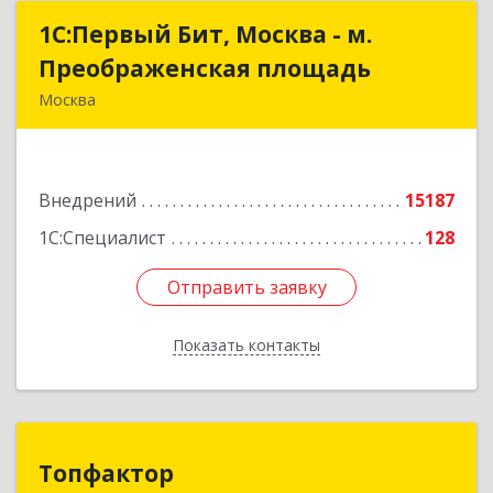
1С:Первый Бит, Москва - м.
1С:Первый Бит, Москва - м.
Преображенская площадь
Преображенская площадь
Москва
107076, Москва г, Краснобогатырская ул, дом №
89, строение 1, пом.66
Внедрений
15187
Подробнее
1С:Специалист
128
Отправить заявку
Отправить заявку
Показать контакты
Назад
Топфактор
Топфактор