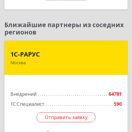
Ближайшие партнеры из соседних
регионов
1С-РАРУС
1С-РАРУС
Москва
127434, Москва г, Дмитровское ш, дом № 9Б
Подробнее
Внедрений
64781
1С:Специалист
590
Отправить заявку
Отправить заявку