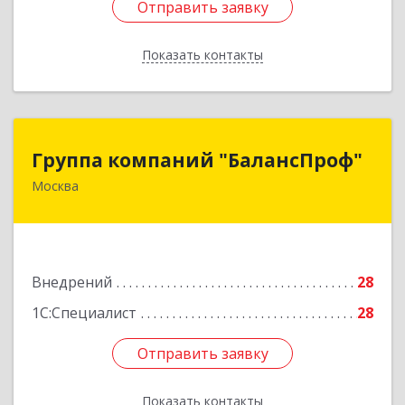
Отправить заявку
Отправить заявку
Показать контакты
Назад
Группа компаний "БалансПроф"
Группа компаний "БалансПроф"
Москва
127238, Москва г, Локомотивный проезд, дом
№ 21, строение 5, оф.702
Подробнее
Внедрений
28
1С:Специалист
28
Отправить заявку
Отправить заявку
Показать контакты
Назад