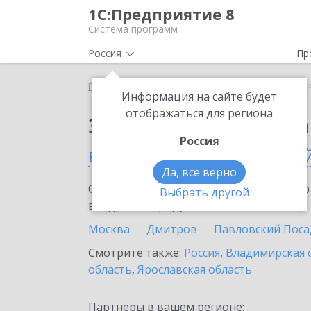
1С:Предприятие 8
Система программ
Россия
Пр
Главная
Сервисы ИТС
1С:Распознавание речи
Информация на сайте будет
отображаться для региона
Заказать 1С:Распозн
Россия
в Москве и Московско
Да, все верно
Ознакомьтесь с информационными карт
Выбрать другой
внедрение продукта.
Москва
Дмитров
Павловский Поса
Смотрите также:
Россия
,
Владимирская 
область
,
Ярославская область
Партнеры в вашем регионе: