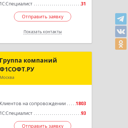
1С:Специалист
31
Отправить заявку
Отправить заявку
Показать контакты
Назад
Группа компаний
Группа компаний
Ф1СОФТ.РУ
Ф1СОФТ.РУ
Москва
101000, Москва г, Лубянский проезд,
дом № 27/1с1
Клиентов на сопровождении
1803
Подробнее
1С:Специалист
93
Отправить заявку
Отправить заявку