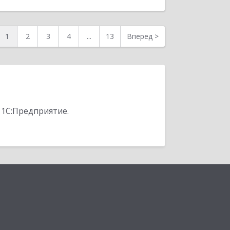
1
2
3
4
...
13
Вперед
>
 1С:Предприятие.