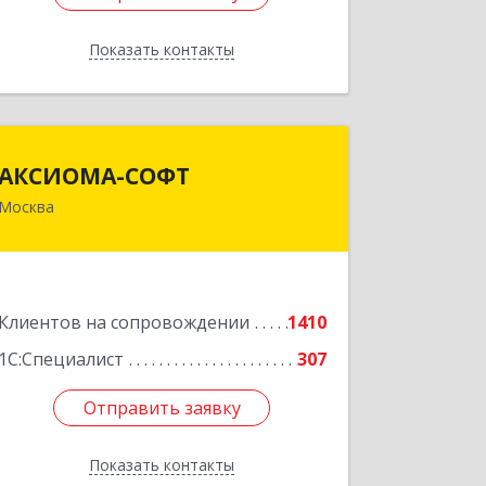
Показать контакты
Назад
АКСИОМА-СОФТ
АКСИОМА-СОФТ
Москва
105066, Москва г, вн.тер.г.
муниципальный округ Басманный,
Нижняя Красносельская ул, дом № 35,
строение 64, пом.12/7
Клиентов на сопровождении
1410
Подробнее
1С:Специалист
307
Отправить заявку
Отправить заявку
Показать контакты
Назад