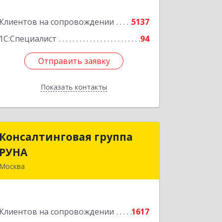
Клиентов на сопровождении
5137
Подробнее
1С:Специалист
94
Отправить заявку
Отправить заявку
Показать контакты
Назад
Консалтинговая группа
Консалтинговая группа
РУНА
РУНА
Москва
117218, Москва г, Кржижановского ул,
дом № 29, корпус 1
Клиентов на сопровождении
1617
Подробнее