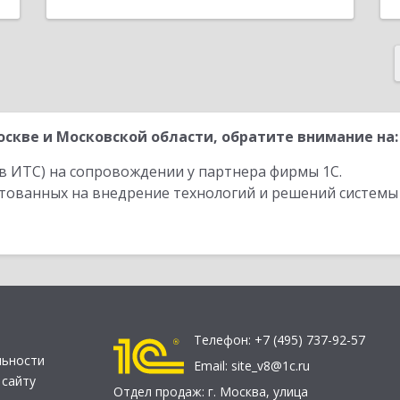
скве и Московской области, обратите внимание на:
в ИТС) на сопровождении у партнера фирмы 1С.
стованных на внедрение технологий и решений системы
Телефон:
+7 (495) 737-92-57
льности
Email:
site_v8@1c.ru
 сайту
Отдел продаж:
г. Москва
,
улица