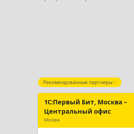
Рекомендованные партнеры
1С:Первый Бит, Москва –
1С:Первый Бит, Москва 
Центральный офис
Центральный офи
Москва
г. Москва, ул. Воронцовская, д. 35Б
корп 