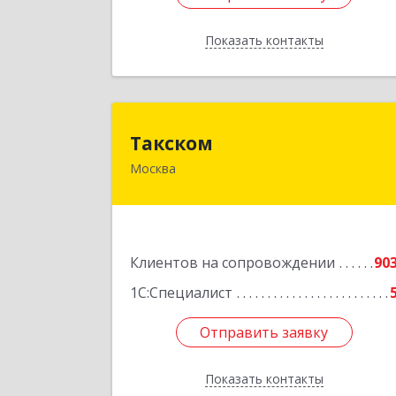
Показать контакты
Назад
Такско
Такском
Москва
119034, Москва г, Барыковский пер
дом № 4,стр.
Подробне
Клиентов на сопровождении
90
1С:Специалист
Отправить заявку
Отправить заявку
Показать контакты
Назад