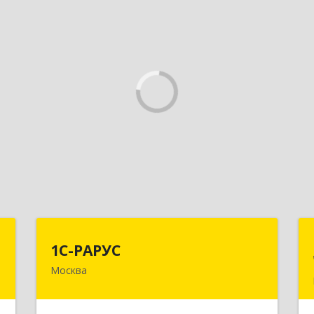
–
1С-РАРУС
1С-РАРУС
с
Москва
127434, Москва г, Дмитровское ш,
дом № 9Б
,
2