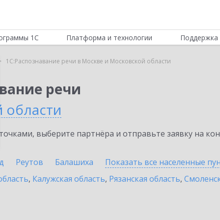
ограммы 1С
Платформа и технологии
Поддержка 
1С:Распознавание речи в Москве и Московской области
авание речи
й области
очками, выберите партнёра и отправьте заявку на ко
д
Реутов
Балашиха
Показать все населенные
пу
область
,
Калужская область
,
Рязанская область
,
Смоленск