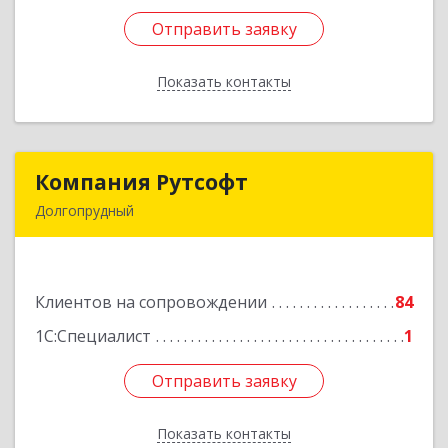
Отправить заявку
Отправить заявку
Показать контакты
Назад
Компания Рутсофт
Компания Рутсофт
Долгопрудный
141700, Московская обл, Долгопрудный г,
Новый Бульвар ул, дом № 22, пом.12
Клиентов на сопровождении
84
Подробнее
1С:Специалист
1
Отправить заявку
Отправить заявку
Показать контакты
Назад