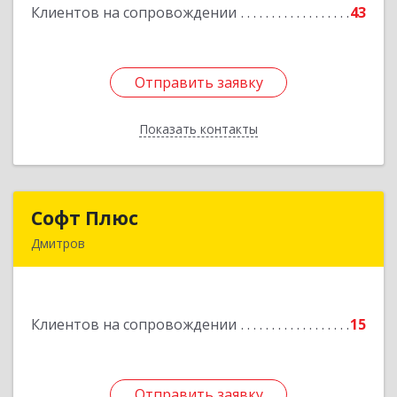
Клиентов на сопровождении
43
Подробнее
Отправить заявку
Отправить заявку
Показать контакты
Назад
Софт Плюс
Софт Плюс
Дмитров
141851, Московская обл, г.о. Дмитровский,
Игнатово с, объединения Воин тер, дом № 106
Клиентов на сопровождении
15
Подробнее
Отправить заявку
Отправить заявку