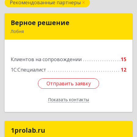
Рекомендованные партнеры
Верное решение
Верное решение
Лобня
141730, Московская обл, Лобня г, Чехова ул,
дом № 12, кв.68
Клиентов на сопровождении
15
Подробнее
1С:Специалист
12
Отправить заявку
Отправить заявку
Показать контакты
Назад
1prolab.ru
1prolab.ru