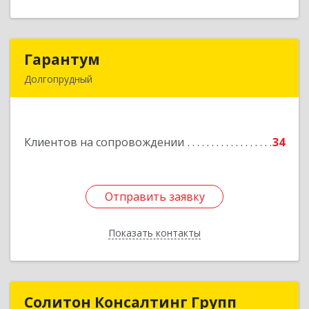
Гарантум
Гарантум
Долгопрудный
141707, Московская обл, Долгопрудный г,
Заводская ул, дом № 7
Клиентов на сопровождении
34
Подробнее
Отправить заявку
Отправить заявку
Показать контакты
Назад
Солитон Консалтинг Групп
Солитон Консалтинг Групп