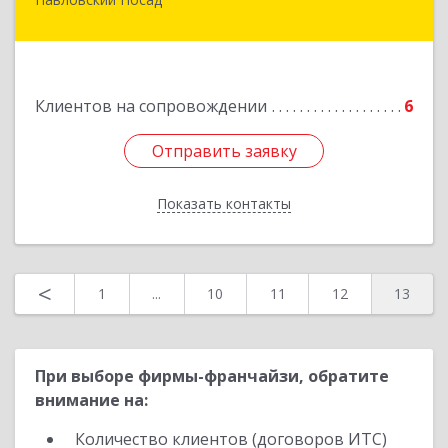
142500, Московская обл, Павловский Посад г,
Кирова ул, дом № 4Б
Подробнее
Клиентов на сопровождении
6
Отправить заявку
Отправить заявку
Показать контакты
Назад
<
1
...
10
11
12
13
При выборе фирмы-франчайзи, обратите
внимание на:
Количество клиентов (договоров ИТС)