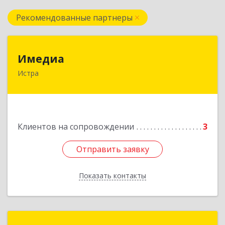
Рекомендованные партнеры
Имедиа
Имедиа
Истра
143500, Московская обл, Истринский р-н, Истра
г, Революции пл, дом № 6, офис 101
Подробнее
Клиентов на сопровождении
3
Отправить заявку
Отправить заявку
Показать контакты
Назад