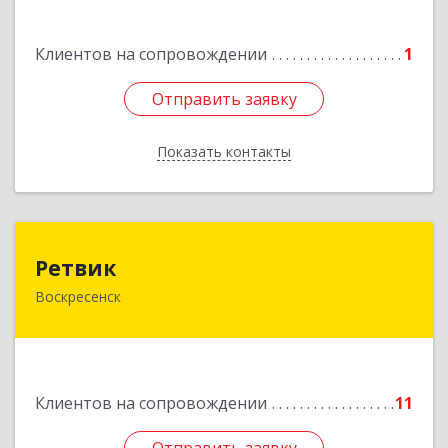
Подробнее
Клиентов на сопровождении
1
Отправить заявку
Отправить заявку
Показать контакты
Назад
Ретвик
Ретвик
Воскресенск
140200, Московская обл, Воскресенск г,
Первостроителей ул, дом № 9
Подробнее
Клиентов на сопровождении
11