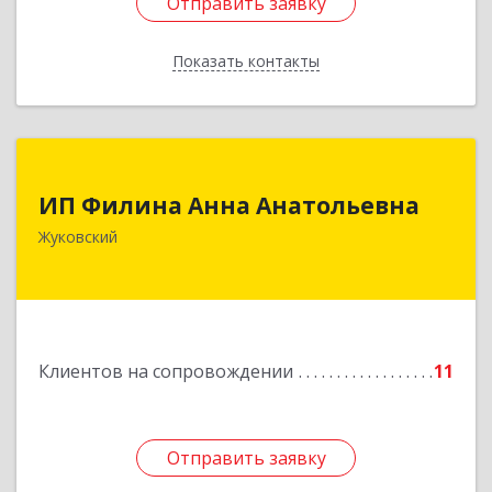
Отправить заявку
Отправить заявку
Показать контакты
Назад
ИП Филина Анна Анатольевна
ИП Филина Анна Анатольевна
140180, Московская обл, Жуковский г,
Жуковский
Баженова ул, дом № 19, кв.20
Подробнее
Клиентов на сопровождении
11
Отправить заявку
Отправить заявку