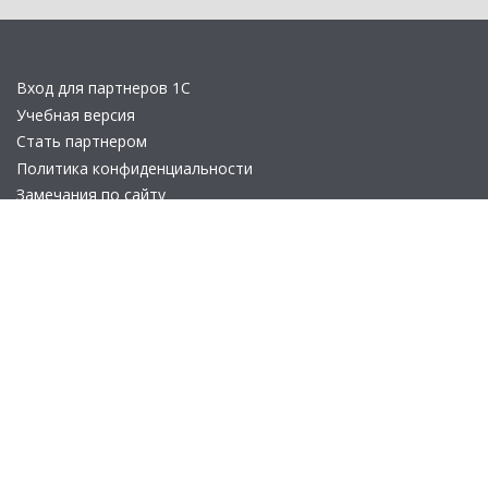
Вход для партнеров 1С
Учебная версия
Стать партнером
Политика конфиденциальности
Замечания по сайту
Другие сайты
Телефон:
+7 (495) 737-92-57
Email:
site_v8@1c.ru
Отдел продаж:
г. Москва
,
улица Селезнёвская, дом 21
© 2026 АО «Группа 1С» (правопреемник «1С»). Все права на сайт
защищены