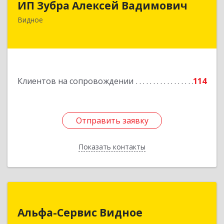
ИП Зубра Алексей Вадимович
142700, Московская обл, Ленинский р-н,
Видное
Видное г, Березовая ул, дом № 9, пом.31
Подробнее
Клиентов на сопровождении
114
Отправить заявку
Отправить заявку
Показать контакты
Назад
Альфа-Сервис Видное
Альфа-Сервис Видное
142701, Московская обл, Ленинский р-н,