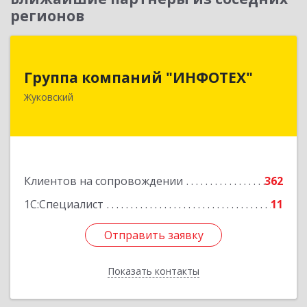
регионов
Группа компаний "ИНФОТЕХ"
Группа компаний "ИНФОТЕХ"
140180, Московская обл, Жуковский г, Чкалова
Жуковский
ул, дом № 37
Подробнее
Клиентов на сопровождении
362
1С:Специалист
11
Отправить заявку
Отправить заявку
Показать контакты
Назад