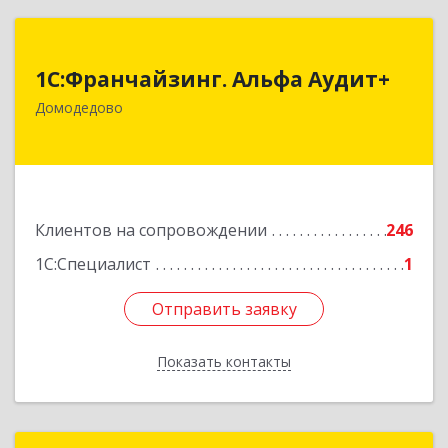
1С:Франчайзинг. Альфа Аудит+
1С:Франчайзинг. Альфа Аудит+
142001, Московская обл, Домодедово г,
Домодедово
Северный мкр, Каширское ш, дом № 7, оф.41
Подробнее
Клиентов на сопровождении
246
1С:Специалист
1
Отправить заявку
Отправить заявку
Показать контакты
Назад