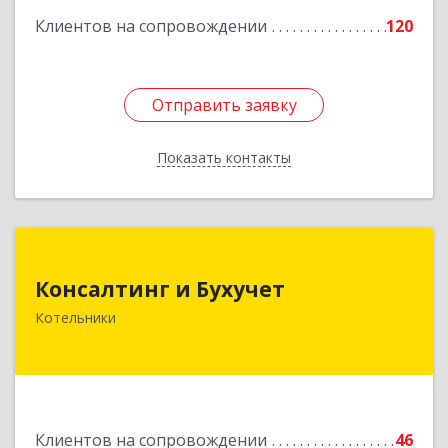
Клиентов на сопровождении
120
Подробнее
Отправить заявку
Отправить заявку
Показать контакты
Назад
Консалтинг и Бухучет
Консалтинг и Бухучет
140054, Московская обл, Котельники г,
Котельники
Карьерная ул, дом № 13, пом.1
Подробнее
Клиентов на сопровождении
46