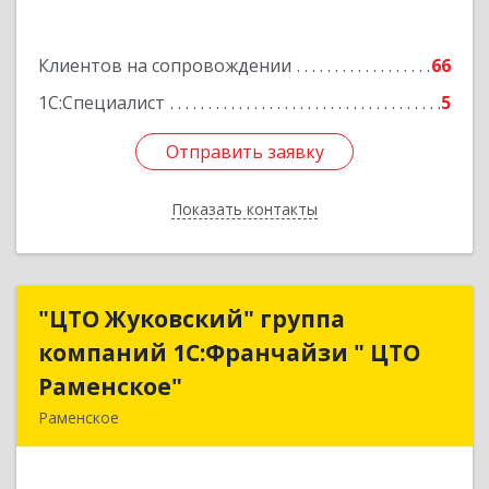
Клиентов на сопровождении
66
1С:Специалист
5
Отправить заявку
Отправить заявку
Показать контакты
Назад
"ЦТО Жуковский" группа
"ЦТО Жуковский" группа
компаний 1С:Франчайзи " ЦТО
компаний 1С:Франчайзи " ЦТО
Раменское"
Раменское"
Раменское
140100, Московская обл, Раменское г, Дергаево
д, Центральная ул, дом № 58А