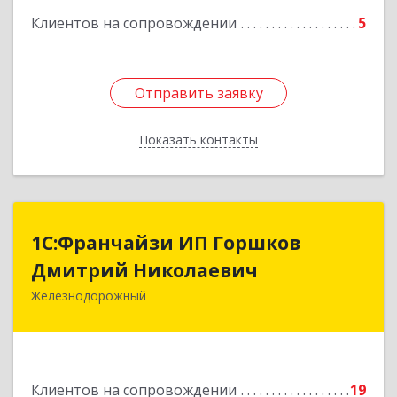
Клиентов на сопровождении
5
Отправить заявку
Отправить заявку
Показать контакты
Назад
1С:Франчайзи ИП Горшков
1С:Франчайзи ИП Горшков
Дмитрий Николаевич
Дмитрий Николаевич
Железнодорожный
143980, Московская обл, Железнодорожный г,
Пролетарская ул, дом № 10, кв.25
Подробнее
Клиентов на сопровождении
19