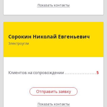
Показать контакты
Назад
Сорокин Николай Евгеньевич
Сорокин Николай Евгеньевич
Электроугли
Подробнее
Клиентов на сопровождении
5
Отправить заявку
Отправить заявку
Показать контакты
Назад