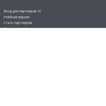
Вход для партнеров 1С
Учебная версия
Стать партнером
Политика конфиденциальности
Замечания по сайту
Другие сайты
Телефон:
+7 (495) 737-92-57
Email:
site_v8@1c.ru
Отдел продаж:
г. Москва
,
улица Селезнёвская, дом 21
© 2026 АО «Группа 1С» (правопреемник «1С»). Все права на сайт
защищены
© 2011- 2026 ООО «1С-Софт» (
о компании
).