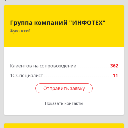
Группа компаний "ИНФОТЕХ"
Группа компаний "ИНФОТЕХ"
140180, Московская обл, Жуковский г, Чкалова
Жуковский
ул, дом № 37
Подробнее
Клиентов на сопровождении
362
1С:Специалист
11
Отправить заявку
Отправить заявку
Показать контакты
Назад