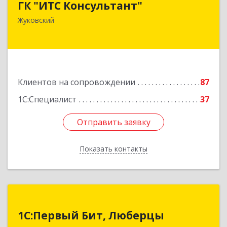
ГК "ИТС Консультант"
140181, Московская обл, Жуковский г,
Жуковский
Ломоносова ул, дом № 29А, этаж 2, пом.3
Подробнее
Клиентов на сопровождении
87
1С:Специалист
37
Отправить заявку
Отправить заявку
Показать контакты
Назад
1С:Первый Бит, Люберцы
1С:Первый Бит, Люберцы
140009, Московская обл, Люберецкий р-н,