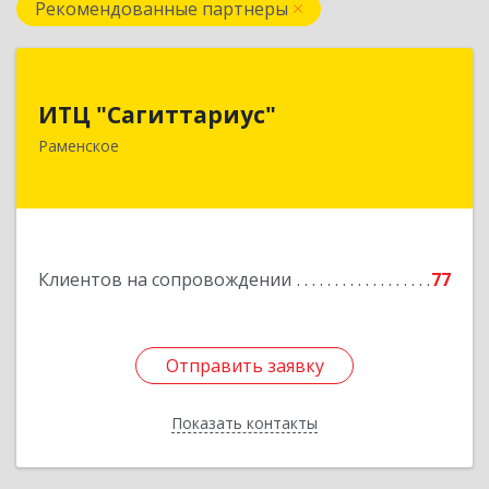
Рекомендованные партнеры
ИТЦ "Сагиттариус"
ИТЦ "Сагиттариус"
140103, Московская обл, Раменское г,
Раменское
Приборостроителей ул, дом № 16А, кв.16
Подробнее
Клиентов на сопровождении
77
Отправить заявку
Отправить заявку
Показать контакты
Назад