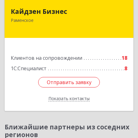
Кайдзен Бизнес
Кайдзен Бизнес
140165, Московская обл, Раменское г,
Раменское
Гжельского Кирпичного Завода п, дом № 11,
кв.12
Подробнее
Клиентов на сопровождении
18
1С:Специалист
8
Отправить заявку
Отправить заявку
Показать контакты
Назад
Ближайшие партнеры из соседних
регионов