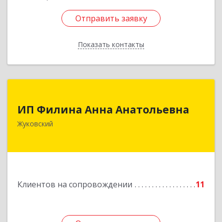
Отправить заявку
Отправить заявку
Показать контакты
Назад
ИП Филина Анна Анатольевна
ИП Филина Анна Анатольевна
140180, Московская обл, Жуковский г,
Жуковский
Баженова ул, дом № 19, кв.20
Подробнее
Клиентов на сопровождении
11