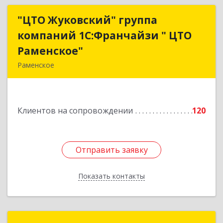
"ЦТО Жуковский" группа
"ЦТО Жуковский" группа
компаний 1С:Франчайзи " ЦТО
компаний 1С:Франчайзи " ЦТО
Раменское"
Раменское"
Раменское
140100, Московская обл, Раменское г, Дергаево
д, Центральная ул, дом № 58А
Клиентов на сопровождении
120
Подробнее
Отправить заявку
Отправить заявку
Показать контакты
Назад