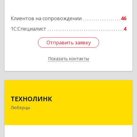
Клиентов на сопровождении
46
1С:Специалист
4
Отправить заявку
Отправить заявку
Показать контакты
Назад
ТЕХНОЛИНК
ТЕХНОЛИНК
140014, г.Люберцы, Октябрьский просп., д.373
Люберцы
Подробнее