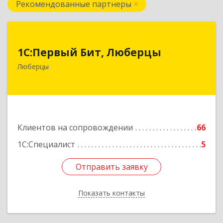
Рекомендованные партнеры
1С:Первый Бит, Люберцы
1С:Первый Бит, Люберцы
140009, Московская обл, Люберецкий р-н,
Люберцы
Люберцы г, Митрофанова ул, дом № 20А, оф.15
Подробнее
Клиентов на сопровождении
66
1С:Специалист
5
Отправить заявку
Отправить заявку
Показать контакты
Назад