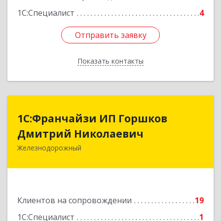
1С:Специалист
4
Отправить заявку
Отправить заявку
Показать контакты
Назад
1С:Франчайзи ИП Горшков
1С:Франчайзи ИП Горшков
Дмитрий Николаевич
Дмитрий Николаевич
Железнодорожный
143980, Московская обл, Железнодорожный г,
Пролетарская ул, дом № 10, кв.25
Подробнее
Клиентов на сопровождении
19
1С:Специалист
1