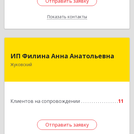
Отправить заявку
Отправить заявку
Показать контакты
Назад
ИП Филина Анна Анатольевна
ИП Филина Анна Анатольевна
140180, Московская обл, Жуковский г,
Жуковский
Баженова ул, дом № 19, кв.20
Подробнее
Клиентов на сопровождении
11
Отправить заявку
Отправить заявку