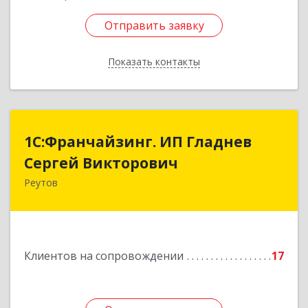
Отправить заявку
Отправить заявку
Показать контакты
Назад
1С:Франчайзинг. ИП Гладнев
1С:Франчайзинг. ИП Гладнев
Сергей Викторович
Сергей Викторович
Реутов
143966, Московская обл, Реутов г, Парковая ул,
дом № 6, кв.37
Подробнее
Клиентов на сопровождении
17