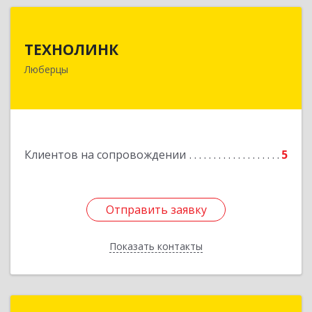
ТЕХНОЛИНК
ТЕХНОЛИНК
140014, г.Люберцы, Октябрьский просп., д.373
Люберцы
Подробнее
Клиентов на сопровождении
5
Отправить заявку
Отправить заявку
Показать контакты
Назад