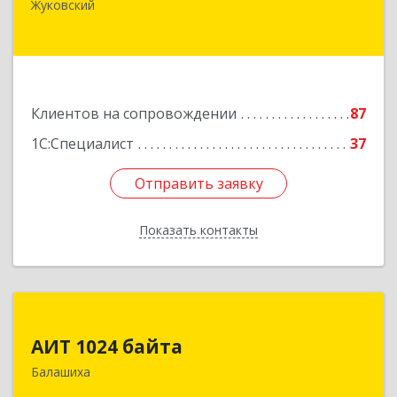
Жуковский
Ломоносова ул, дом № 29А, этаж 2, пом.3
Подробнее
Клиентов на сопровождении
87
1С:Специалист
37
Отправить заявку
Отправить заявку
Показать контакты
Назад
АИТ 1024 байта
АИТ 1024 байта
143909, Московская обл, Балашиха г, Солнечная
Балашиха
ул, дом № 23, кв.104