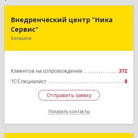
Внедренческий центр "Ника
Внедренческий центр "Ника
Сервис"
Сервис"
Балашиха
143912, Московская обл, Балашиха г, Полевая
ул, дом № 3
Подробнее
Клиентов на сопровождении
372
1С:Специалист
8
Отправить заявку
Отправить заявку
Показать контакты
Назад