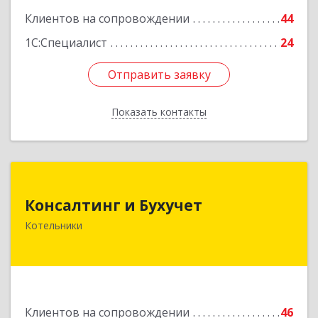
Клиентов на сопровождении
44
1С:Специалист
24
Отправить заявку
Отправить заявку
Показать контакты
Назад
Консалтинг и Бухучет
Консалтинг и Бухучет
140054, Московская обл, Котельники г,
Котельники
Карьерная ул, дом № 13, пом.1
Подробнее
Клиентов на сопровождении
46