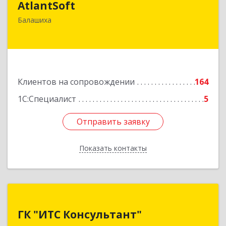
AtlantSoft
143900, Московская обл, Балашиха г, Звездная
Балашиха
ул, дом № 7, корпус 1, оф.609
Подробнее
Клиентов на сопровождении
164
1С:Специалист
5
Отправить заявку
Отправить заявку
Показать контакты
Назад
ГК "ИТС Консультант"
ГК "ИТС Консультант"
140181, Московская обл, Жуковский г,