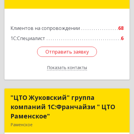
Подробнее
Клиентов на сопровождении
68
1С:Специалист
6
Отправить заявку
Отправить заявку
Показать контакты
Назад
"ЦТО Жуковский" группа
"ЦТО Жуковский" группа
компаний 1С:Франчайзи " ЦТО
компаний 1С:Франчайзи " ЦТО
Раменское"
Раменское"
Раменское
140100, Московская обл, Раменское г, Дергаево