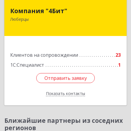
Компания "4Бит"
Компания "4Бит"
140006, Московская обл, Люберецкий р-н,
Люберцы
Люберцы г, Октябрьский пр-кт, дом № 380"П",
кв.27
Подробнее
Клиентов на сопровождении
23
1С:Специалист
1
Отправить заявку
Отправить заявку
Показать контакты
Назад
Ближайшие партнеры из соседних
регионов