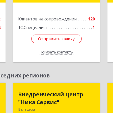
е
Подробнее
2
Клиентов на сопровождении
120
4
1С:Специалист
1
Отправить заявку
Отправить заявку
Показать контакты
Назад
седних регионов
н
Внедренческий центр
Внедренческий центр
"Ника Сервис"
"Ника Сервис"
,
,
Балашиха
143912, Московская обл, Балашиха г,