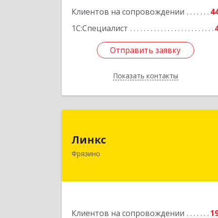
Клиентов на сопровождении
4
1С:Специалист
Отправить заявку
Отправить заявку
Показать контакты
Назад
Линк
Линкс
141190, Московская обл, Фрязино г
Фрязино
Заводской проезд, дом № 3, кв.13
Подробне
Клиентов на сопровождении
1