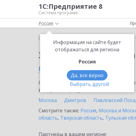
1С:Предприятие 8
Система программ
Россия
Пр
Главная
Сервисы ИТС
1С:Распознавание речи
Информация на сайте будет
отображаться для региона
Заказать 1С:Распозн
Россия
в Щелково
Да, все верно
Ознакомьтесь с информационными карт
Выбрать другой
внедрение продукта.
Москва
Дмитров
Павловский Поса
Смотрите также:
Россия
,
Москва и Моск
область
,
Тверская область
,
Тульская об
Партнеры в вашем регионе: