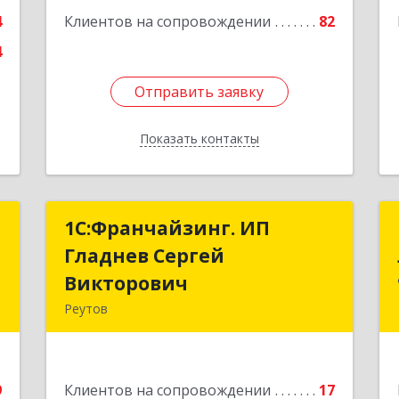
Подробнее
4
Клиентов на сопровождении
82
4
Отправить заявку
Отправить заявку
Показать контакты
Назад
с
1С:Франчайзинг. ИП
1С:Франчайзинг. ИП
Гладнев Сергей
Гладнев Сергей
,
Викторович
Викторович
3
Реутов
143966, Московская обл, Реутов г,
е
Парковая ул, дом № 6, кв.37
9
Клиентов на сопровождении
17
Подробнее