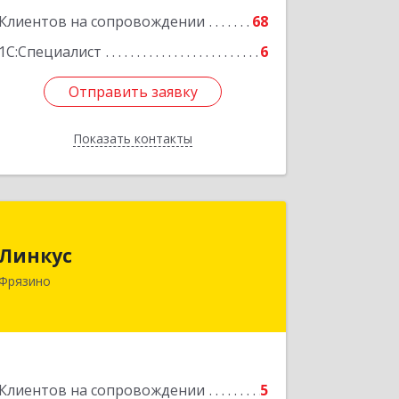
Клиентов на сопровождении
68
1С:Специалист
6
Отправить заявку
Отправить заявку
Показать контакты
Назад
Линкус
Линкус
141191, Московская обл, Фрязино г,
Фрязино
Ленина ул, дом № 37, кв.24
Подробнее
Клиентов на сопровождении
5