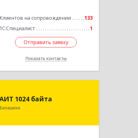
Подробнее
Клиентов на сопровождении
133
1С:Специалист
1
Отправить заявку
Отправить заявку
Показать контакты
Назад
АИТ 1024 байта
АИТ 1024 байта
143909, Московская обл, Балашиха г,
Балашиха
Солнечная ул, дом № 23, кв.104
Подробнее