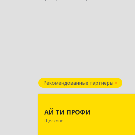
Рекомендованные партнеры
АЙ ТИ ПРОФ
АЙ ТИ ПРОФИ
141108, Московская обл, г.о. Щёлково
Щелково
Щёлково г, Заводская ул, дом № 1
пом.