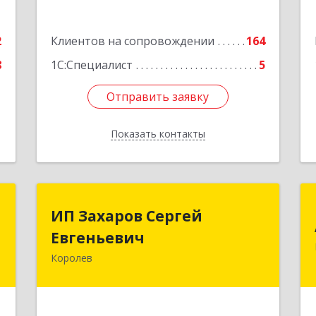
2
Клиентов на сопровождении
164
8
1С:Специалист
5
Отправить заявку
Отправить заявку
Показать контакты
Назад
р
ИП Захаров Сергей
ИП Захаров Сергей
Евгеньевич
Евгеньевич
,
)
Королев
141092, Московская обл, Королев г,
0
Юбилейный мкр, Пушкинская ул, дом
№ 13, кв.115
е