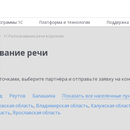
ограммы 1С
Платформа и технологии
Поддержка 
1С:Распознавание речи в Щелково
авание речи
очками, выберите партнёра и отправьте заявку на ко
д
Реутов
Балашиха
Показать все населенные
пу
овская область
,
Владимирская область
,
Калужская облас
ласть
,
Ярославская область