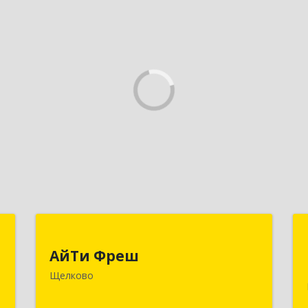
И
АйТи Фреш
АйТи Фреш
,
141100, Московская обл, Щелково г,
Щелково
,
Городской округ Щелково, Ленина
3
пл, дом № 5, ком.308