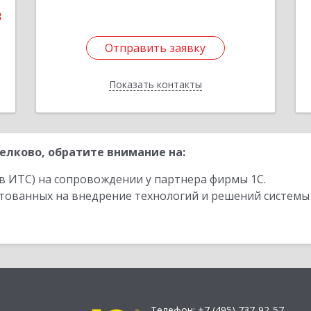
3
Отправить заявку
Отправить заявку
Показать контакты
Назад
лково, обратите внимание на:
в ИТС) на сопровождении у партнера фирмы 1С.
стованных на внедрение технологий и решений системы
Телефон:
+7 (495) 737-92-57