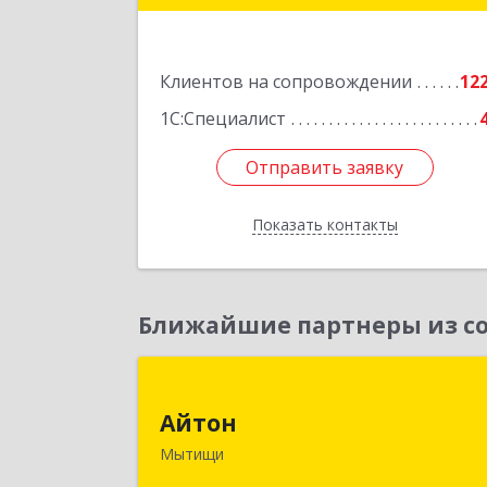
Подробне
Клиентов на сопровождении
12
1С:Специалист
Отправить заявку
Отправить заявку
Показать контакты
Назад
Ближайшие партнеры из со
Айто
Айтон
141006, Московская обл, Мытищи г
Мытищи
Олимпийский пр-кт, строение 10