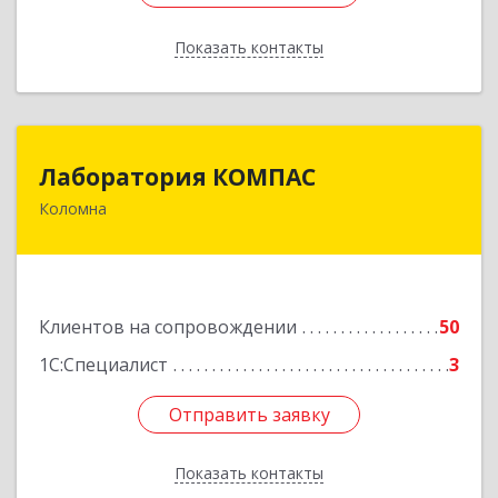
Показать контакты
Назад
Лаборатория КОМПАС
Лаборатория КОМПАС
Коломна
140415, Московская обл, Коломна г, Л.Толстого
ул, дом № 2
Подробнее
Клиентов на сопровождении
50
1С:Специалист
3
Отправить заявку
Отправить заявку
Показать контакты
Назад