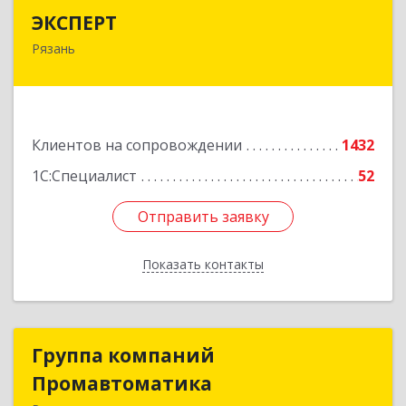
ЭКСПЕРТ
ЭКСПЕРТ
Рязань
390000, Рязанская обл, Рязань г, Кудрявцева ул,
дом № 66
Подробнее
Клиентов на сопровождении
1432
1С:Специалист
52
Отправить заявку
Отправить заявку
Показать контакты
Назад
Группа компаний
Группа компаний
Промавтоматика
Промавтоматика