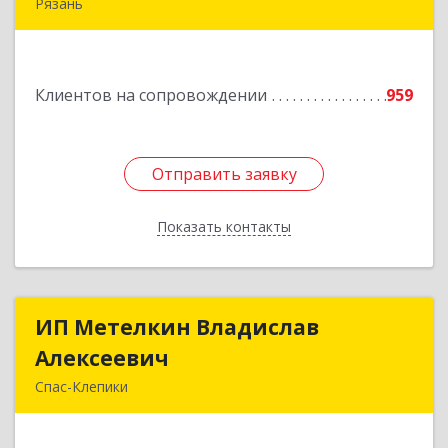
Рязань
390005, Рязанская обл, Рязань г, Татарская ул,
дом № 21
Клиентов на сопровождении
959
Подробнее
Отправить заявку
Отправить заявку
Показать контакты
Назад
ИП Метелкин Владислав
ИП Метелкин Владислав
Алексеевич
Алексеевич
Спас-Клепики
391030, Рязанская обл, Спас-Клепики г, 1 Мая ул,
дом № 10