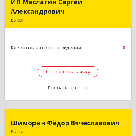
ИП Маслагин Сергей
ИП Маслагин Сергей
Александрович
Александрович
Выкса
607060, Нижегородская обл, , Выкса г, Красная
пл., 16/61
Клиентов на сопровождении
8
Подробнее
Отправить заявку
Отправить заявку
Показать контакты
Назад
Шиморин Фёдор Вячеславович
Шиморин Фёдор Вячеславович
Выкса