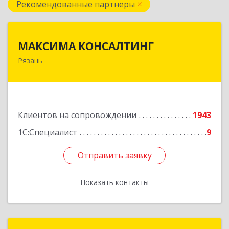
Рекомендованные партнеры
МАКСИМА КОНСАЛТИНГ
МАКСИМА КОНСАЛТИНГ
Рязань
390006, Рязанская обл, г.о.город Рязань, Рязань
г, Грибоедова ул, дом № 22, пом.H13
Подробнее
Клиентов на сопровождении
1943
1С:Специалист
9
Отправить заявку
Отправить заявку
Показать контакты
Назад