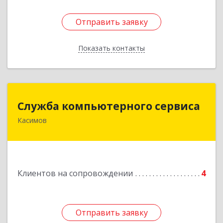
Отправить заявку
Отправить заявку
Показать контакты
Назад
Служба компьютерного сервиса
Служба компьютерного сервиса
Касимов
391300, Рязанская обл., г.Касимов, ул.Советская
136
Подробнее
Клиентов на сопровождении
4
Отправить заявку
Отправить заявку