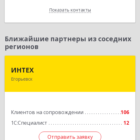
Показать контакты
Назад
Ближайшие партнеры из соседних
регионов
ИНТЕХ
ИНТЕХ
Егорьевск
140300, Московская обл, Егорьевск г, 5-й мкр,
дом № 10, оф.2
Подробнее
Клиентов на сопровождении
106
1С:Специалист
12
Отправить заявку
Отправить заявку