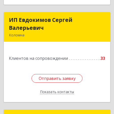
ИП Евдокимов Сергей
ИП Евдокимов Сергей
Валерьевич
Валерьевич
Коломна
140400, Московская обл, Коломна г,
Толстикова ул, дом № 1а, кв.9
Клиентов на сопровождении
33
Подробнее
Отправить заявку
Отправить заявку
Показать контакты
Назад