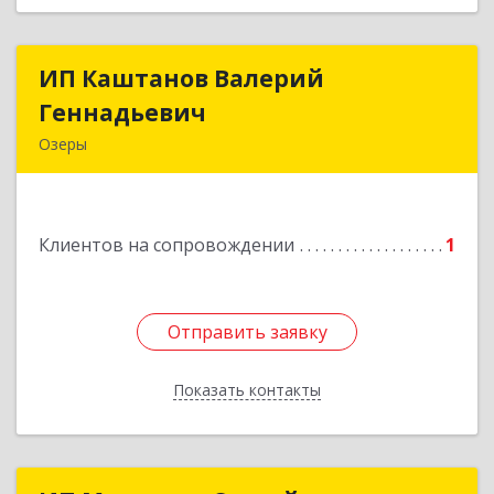
ИП Каштанов Валерий
ИП Каштанов Валерий
Геннадьевич
Геннадьевич
Озеры
140560, Московская обл, Озерский р-н, Озеры г,
Ленина ул, дом № 202
Клиентов на сопровождении
1
Подробнее
Отправить заявку
Отправить заявку
Показать контакты
Назад