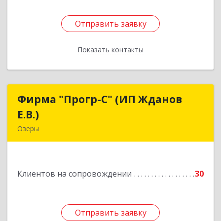
Отправить заявку
Отправить заявку
Показать контакты
Назад
Фирма "Прогр-С" (ИП Жданов
Фирма "Прогр-С" (ИП Жданов
Е.В.)
Е.В.)
Озеры
140563, Московская обл, Озерский р-н, Озеры г,
им Маршала Катукова мкр, дом № 16, кв.27
Клиентов на сопровождении
30
Подробнее
Отправить заявку
Отправить заявку