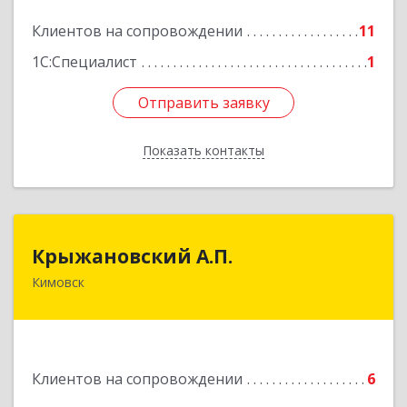
Подробнее
Клиентов на сопровождении
11
1С:Специалист
1
Отправить заявку
Отправить заявку
Показать контакты
Назад
Крыжановский А.П.
Крыжановский А.П.
Кимовск
301720, Тульская область, г.Кимовск ,
ул.Белинского, д.16, кв.1
Подробнее
Клиентов на сопровождении
6