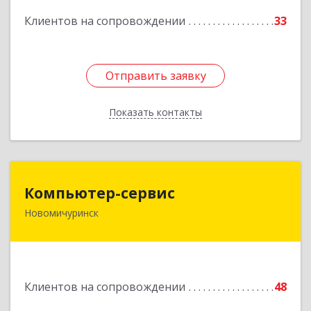
Клиентов на сопровождении
33
Подробнее
Отправить заявку
Отправить заявку
Показать контакты
Назад
Компьютер-сервис
Компьютер-сервис
Новомичуринск
391160, Рязанская обл, Пронский р-н,
Новомичуринск г, Смирягина пр-кт, дом № 27-
46
Подробнее
Клиентов на сопровождении
48