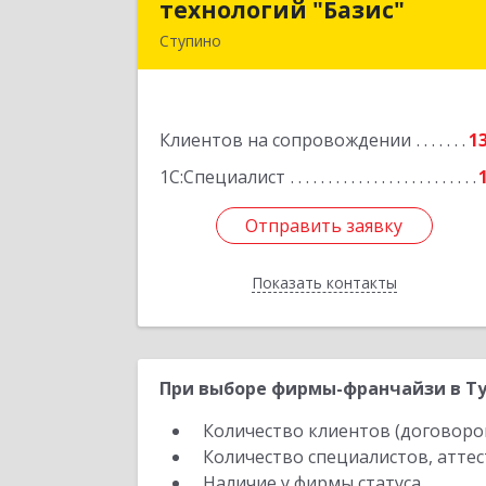
технологий "Базис"
технологий "Базис
Ступино
142800, Московская обл, Ступински
р-н, Ступино г, Крылова ул, владени
№ 16, корпус 
Клиентов на сопровождении
1
Подробне
1С:Специалист
Отправить заявку
Отправить заявку
Показать контакты
Назад
При выборе фирмы-франчайзи в Ту
Количество клиентов (договоро
Количество специалистов, атте
Наличие у фирмы статуса