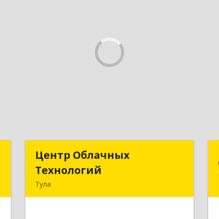
д
Центр Облачных
Центр Облачных
Технологий
Технологий
а
Тула
5
300000, Тульская обл, г.о. город Тула,
Тула г, Жуковского ул, дом № 58,
е
пом.602