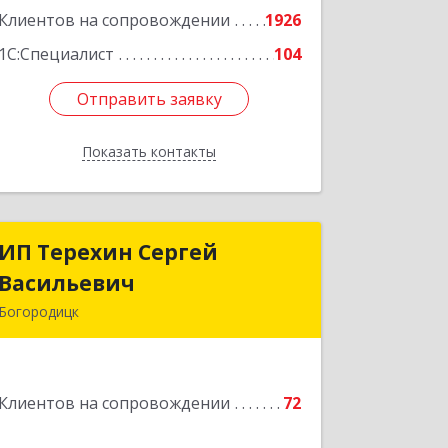
Клиентов на сопровождении
1926
1С:Специалист
104
Отправить заявку
Отправить заявку
Показать контакты
Назад
ИП Терехин Сергей
ИП Терехин Сергей
Васильевич
Васильевич
Богородицк
301831, Тульская обл, Богородицкий
р-н, Богородицк г, Полевая ул, дом №
32, кв.92
Клиентов на сопровождении
72
Подробнее