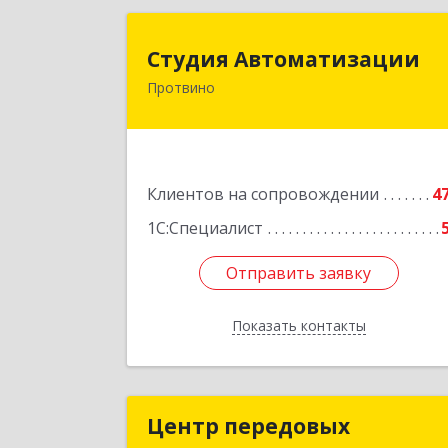
Студия Автоматизаци
Студия Автоматизации
Протвино
142281, Московская обл, Протвино г
Ленина ул, дом № 39, оф.
Подробне
Клиентов на сопровождении
4
1С:Специалист
Отправить заявку
Отправить заявку
Показать контакты
Назад
Центр передовых
Центр передовы