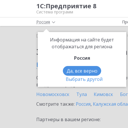
1С:Предприятие 8
Система программ
Россия
Пр
Главная
Сервисы ИТС
1С:Распознавание речи
Информация на сайте будет
отображаться для региона
Заказать 1С:Распозн
Россия
в Тульской области
Да, все верно
Ознакомьтесь с информационными карт
Выбрать другой
внедрение продукта.
Новомосковск
Тула
Кимовск
Бо
Смотрите также:
Россия
,
Калужская обла
Партнеры в вашем регионе: