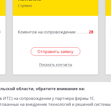
"
Ступино
142800, Московская обл, Ступино г,
Андропова ул, дом № 93, кв.137
й
е
Подробнее
1
3
Клиентов на сопровождении
28
е
1
Отправить заявку
Отправить заявку
Показать контакты
Назад
льской области, обратите внимание на:
в ИТС) на сопровождении у партнера фирмы 1С.
стованных на внедрение технологий и решений системы