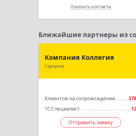
Показать контакты
Назад
Ближайшие партнеры из со
Компания Коллеги
Компания Коллегия
Серпухов
142211, Московская обл, Серпухов г
Оборонная ул, дом № 1
Подробне
Клиентов на сопровождении
37
1С:Специалист
1
Отправить заявку
Отправить заявку