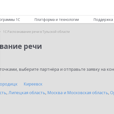
ограммы 1С
Платформа и технологии
Поддержка 
1С:Распознавание речи в Тульской области
авание речи
очками, выберите партнёра и отправьте заявку на ко
городицк
Киреевск
сть
,
Липецкая область
,
Москва и Московская область
,
О