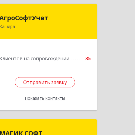
АгроСофтУчет
АгроСофтУчет
Кашира
142932, Московская обл, г.о.Кашира,
Каменка д, Парковая ул, дом № 37
Подробнее
Клиентов на сопровождении
35
Отправить заявку
Отправить заявку
Показать контакты
Назад
МАГИК СОФТ
МАГИК СОФТ