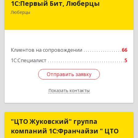
1С:Первый Бит, Люберцы
140009, Московская обл, Люберецкий р-н,
Люберцы
Люберцы г, Митрофанова ул, дом № 20А, оф.15
Подробнее
Клиентов на сопровождении
66
1С:Специалист
5
Отправить заявку
Отправить заявку
Показать контакты
Назад
"ЦТО Жуковский" группа
"ЦТО Жуковский" группа
компаний 1С:Франчайзи " ЦТО
компаний 1С:Франчайзи " ЦТО