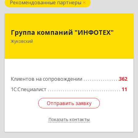
Рекомендованные партнеры
Группа компаний "ИНФОТЕХ"
Группа компаний "ИНФОТЕХ"
140180, Московская обл, Жуковский г, Чкалова
Жуковский
ул, дом № 37
Подробнее
Клиентов на сопровождении
362
1С:Специалист
11
Отправить заявку
Отправить заявку
Показать контакты
Назад