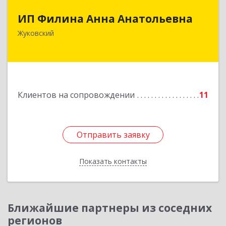
ИП Филина Анна Анатольевна
ИП Филина Анна Анатольевна
140180, Московская обл, Жуковский г,
Жуковский
Баженова ул, дом № 19, кв.20
Подробнее
Клиентов на сопровождении
11
Отправить заявку
Отправить заявку
Показать контакты
Назад
Ближайшие партнеры из соседних
регионов