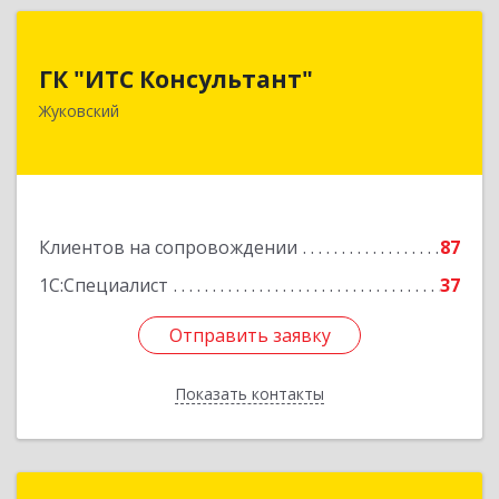
ГК "ИТС Консультант"
ГК "ИТС Консультант"
140181, Московская обл, Жуковский г,
Жуковский
Ломоносова ул, дом № 29А, этаж 2, пом.3
Подробнее
Клиентов на сопровождении
87
1С:Специалист
37
Отправить заявку
Отправить заявку
Показать контакты
Назад