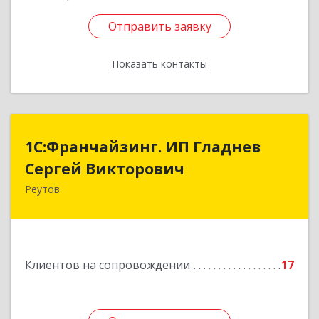
Отправить заявку
Отправить заявку
Показать контакты
Назад
1С:Франчайзинг. ИП Гладнев
1С:Франчайзинг. ИП Гладнев
Сергей Викторович
Сергей Викторович
Реутов
143966, Московская обл, Реутов г, Парковая ул,
дом № 6, кв.37
Подробнее
Клиентов на сопровождении
17