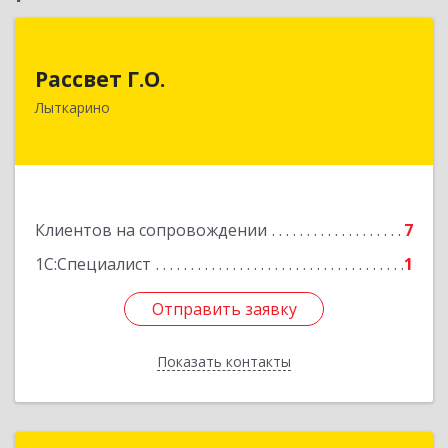
Рассвет Г.О.
Рассвет Г.О.
140082, Московская обл, Лыткарино г, 5 мкр 1-
Лыткарино
й кв-л, дом № 3А
Подробнее
Клиентов на сопровождении
7
1С:Специалист
1
Отправить заявку
Отправить заявку
Показать контакты
Назад