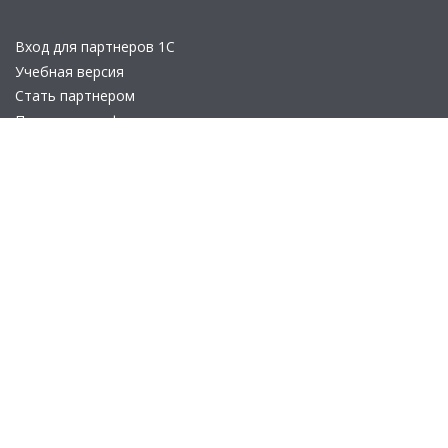
Вход для партнеров 1С
Учебная версия
Стать партнером
Политика конфиденциальности
Замечания по сайту
Другие сайты
Телефон:
+7 (495) 737-92-57
Email:
site_v8@1c.ru
Отдел продаж:
г. Москва
,
улица Селезнёвская, дом 21
© 2026 АО «Группа 1С» (правопреемник «1С»). Все права на сайт
защищены
© 2011- 2026 ООО «1С-Софт» (
о компании
).