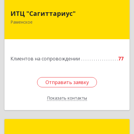
ИТЦ "Сагиттариус"
ИТЦ "Сагиттариус"
140103, Московская обл, Раменское г,
Раменское
Приборостроителей ул, дом № 16А, кв.16
Подробнее
Клиентов на сопровождении
77
Отправить заявку
Отправить заявку
Показать контакты
Назад
1С:Первый Бит, Люберцы