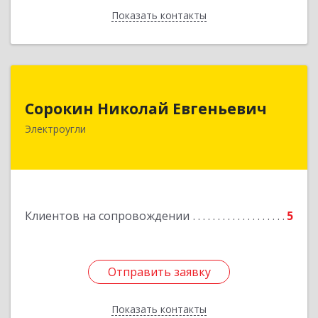
Показать контакты
Назад
Сорокин Николай Евгеньевич
Сорокин Николай Евгеньевич
Электроугли
Подробнее
Клиентов на сопровождении
5
Отправить заявку
Отправить заявку
Показать контакты
Назад