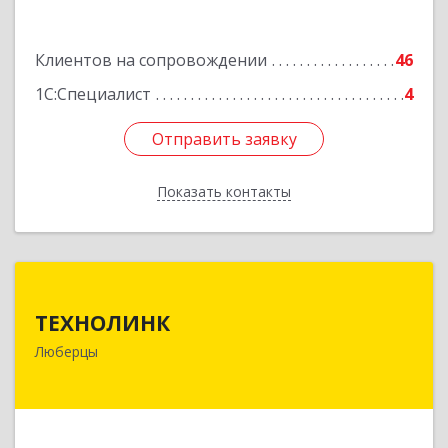
Клиентов на сопровождении
46
1С:Специалист
4
Отправить заявку
Отправить заявку
Показать контакты
Назад
ТЕХНОЛИНК
ТЕХНОЛИНК
140014, г.Люберцы, Октябрьский просп., д.373
Люберцы
Подробнее