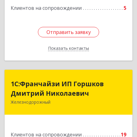
Клиентов на сопровождении
5
Отправить заявку
Отправить заявку
Показать контакты
Назад
1С:Франчайзи ИП Горшков
1С:Франчайзи ИП Горшков
Дмитрий Николаевич
Дмитрий Николаевич
Железнодорожный
143980, Московская обл, Железнодорожный г,
Пролетарская ул, дом № 10, кв.25
Подробнее
Клиентов на сопровождении
19