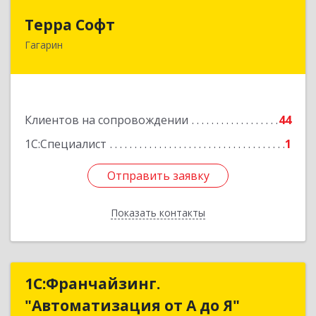
Терра Софт
Терра Софт
Гагарин
215010, Смоленская обл, Гагарин г, Ленина ул,
дом № 12
Подробнее
Клиентов на сопровождении
44
1С:Специалист
1
Отправить заявку
Отправить заявку
Показать контакты
Назад
1С:Франчайзинг.
1С:Франчайзинг.
"Автоматизация от А до Я"
"Автоматизация от А до Я"