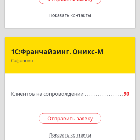
Показать контакты
Назад
1С:Франчайзинг. Оникс-М
1С:Франчайзинг. Оникс-М
Сафоново
215500, Смоленская обл, Сафоновский р-н,
Сафоново г, Революционная ул, дом № 9а
Подробнее
Клиентов на сопровождении
90
Отправить заявку
Отправить заявку
Показать контакты
Назад