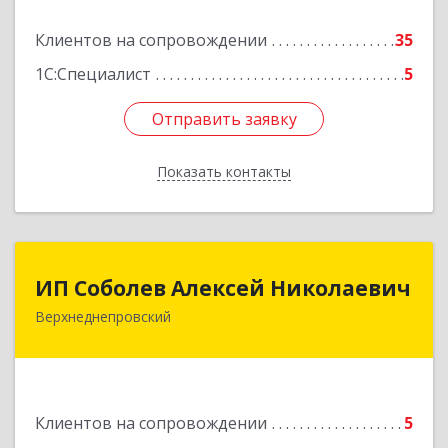
Подробнее
Клиентов на сопровождении
35
1С:Специалист
5
Отправить заявку
Отправить заявку
Показать контакты
Назад
ИП Соболев Алексей Николаевич
ИП Соболев Алексей Николаевич
Верхнеднепровский
Подробнее
Клиентов на сопровождении
5