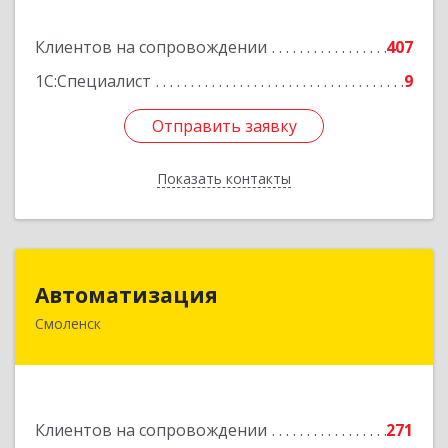
Подробнее
Клиентов на сопровождении
407
1С:Специалист
9
Отправить заявку
Отправить заявку
Показать контакты
Назад
Автоматизация
Автоматизация
Смоленск
214019, Смоленская обл, Смоленск г, Марии
Октябрьской ул, дом № 16, оф.107
Подробнее
Клиентов на сопровождении
271