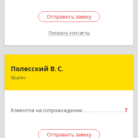
Отправить заявку
Отправить заявку
Показать контакты
Назад
Полесский В. С.
Полесский В. С.
Ярцево
215800,Смоленская обл. г. Ярцево,
ул.Краснофлотская д.30
Подробнее
Клиентов на сопровождении
7
Отправить заявку
Отправить заявку