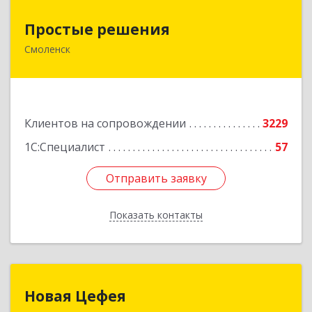
Простые решения
Простые решения
Смоленск
214015, Смоленская обл, Смоленск г, Большая
Краснофлотская ул, дом № 17
Подробнее
Клиентов на сопровождении
3229
1С:Специалист
57
Отправить заявку
Отправить заявку
Показать контакты
Назад
Новая Цефея
Новая Цефея