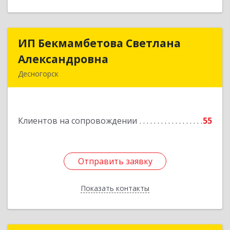
ИП Бекмамбетова Светлана
ИП Бекмамбетова Светлана
Александровна
Александровна
Десногорск
216400, Смоленская обл, Десногорск г, 4-й мкр,
дом № 7, кв.11
Клиентов на сопровождении
55
Подробнее
Отправить заявку
Отправить заявку
Показать контакты
Назад