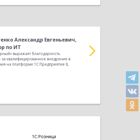
енко Александр Евгеньевич,
Б
р по ИТ
л
ерный» выражает благодарность
ООО «Кампари Рус» выр
» за квалифицированное внедрение в
«БухОфис+» за квалифи
ия на платформе 1С:Предприятие 8,
решения на платформе 1
Прочитать весь отзыв
1С:Розница