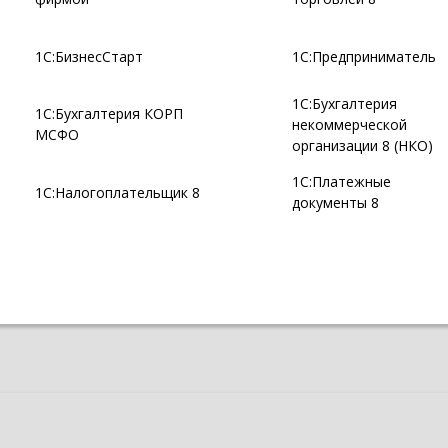
1С:БизнесСтарт
1С:Предприниматель
1С:Бухгалтерия
1С:Бухгалтерия КОРП
некоммерческой
МСФО
организации 8 (НКО)
1С:Платежные
1С:Налогоплательщик 8
документы 8