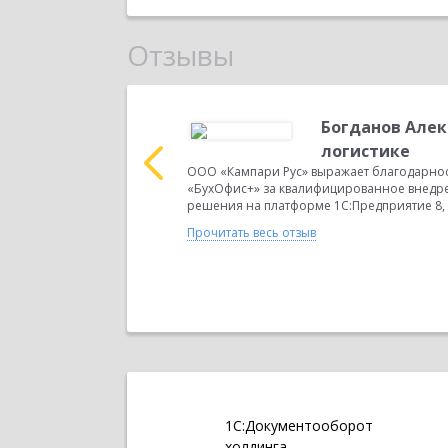
Отзывы
др Евгеньевич,
Богданов Алек
логистике
лагодарность
ООО «Кампари Рус» выражает благодарнос
анное внедрение в
«БухОфис+» за квалифицированное внедр
С:Предприятие 8,
решения на платформе 1С:Предприятие 8, 
Прочитать весь отзыв
1С:Документооборот
холдинга