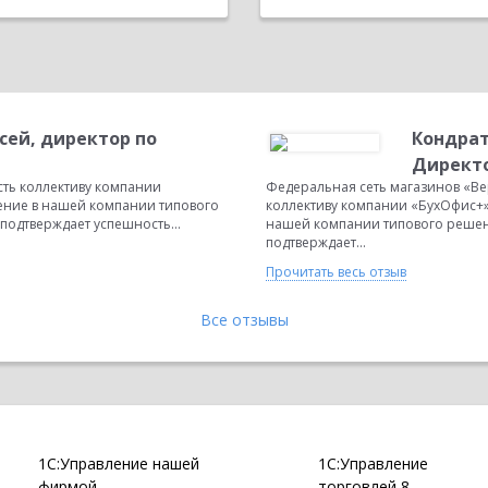
сей, директор по
Кондрат
Директо
ть коллективу компании
Федеральная сеть магазинов «В
ение в нашей компании типового
коллективу компании «БухОфис+
подтверждает успешность...
нашей компании типового решен
подтверждает...
Прочитать весь отзыв
Все отзывы
1С:Управление нашей
1С:Управление
фирмой
торговлей 8