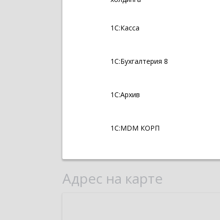
1С:Касса
1С:Бухгалтерия 8
1С:Архив
1С:MDM КОРП
Адрес на карте