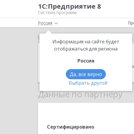
1С:Предприятие 8
Система программ
Россия
Пр
Главная
БухОфис+
Информация на сайте будет
БухОфис+
отображаться для региона
Россия
Адрес:
141304, Московская обл, Серги
Телефон:
84952239221
Да, все верно
Выбрать другой
Данные по партнеру
Сертифицировано