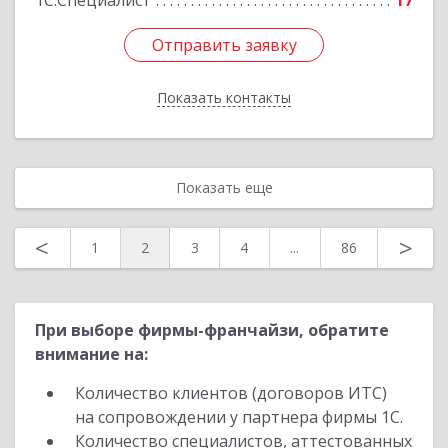
1С:Специалист
17
Отправить заявку
Отправить заявку
Показать контакты
Назад
Показать еще
<
>
1
2
3
4
...
86
При выборе фирмы-франчайзи, обратите
внимание на:
Количество клиентов (договоров ИТС)
на сопровождении у партнера фирмы 1С.
Количество специалистов, аттестованных