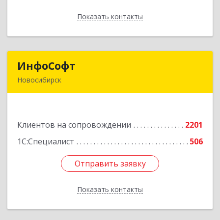
Показать контакты
Назад
ИнфоСофт
ИнфоСофт
Новосибирск
630091, Новосибирская обл, Новосибирск г,
Крылова ул, дом № 31
Клиентов на сопровождении
2201
Подробнее
1С:Специалист
506
Отправить заявку
Отправить заявку
Показать контакты
Назад