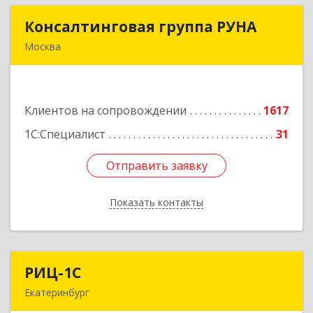
Консалтинговая группа РУНА
Консалтинговая группа РУНА
Москва
117218, Москва г, Кржижановского ул, дом №
29, корпус 1
Клиентов на сопровождении
1617
Подробнее
1С:Специалист
31
Отправить заявку
Отправить заявку
Показать контакты
Назад
РИЦ-1С
РИЦ-1С
Екатеринбург
620102, Свердловская обл, Екатеринбург г,