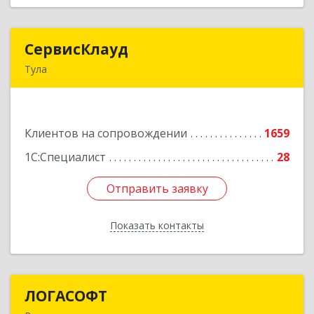
СервисКлауд
СервисКлауд
Тула
300028, Тульская обл, Тула г, Болдина ул, дом №
98, оф.545
Клиентов на сопровождении
1659
Подробнее
1С:Специалист
28
Отправить заявку
Отправить заявку
Показать контакты
Назад
ЛОГАСОФТ
ЛОГАСОФТ