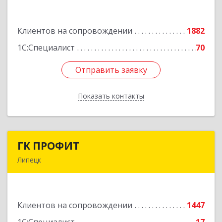
Фурманова ул, дом № 124
Клиентов на сопровождении
1882
Подробнее
1С:Специалист
70
Отправить заявку
Отправить заявку
Показать контакты
Назад
ГК ПРОФИТ
ГК ПРОФИТ
Липецк
398001, Липецкая обл, Липецк г, Советская ул,
дом № 66Б, пом.8
Клиентов на сопровождении
1447
Подробнее