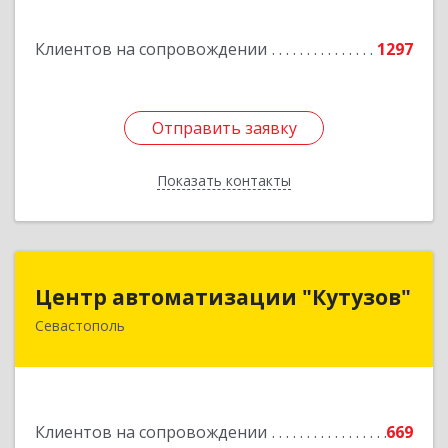
Клиентов на сопровождении
1297
Отправить заявку
Отправить заявку
Показать контакты
Назад
Центр автоматизации "Кутузов"
Центр автоматизации "Кутузов"
Севастополь
299011, Севастополь г, Генерала Петрова ул,
дом № 20, корпус 1, оф.1
Подробнее
Клиентов на сопровождении
669