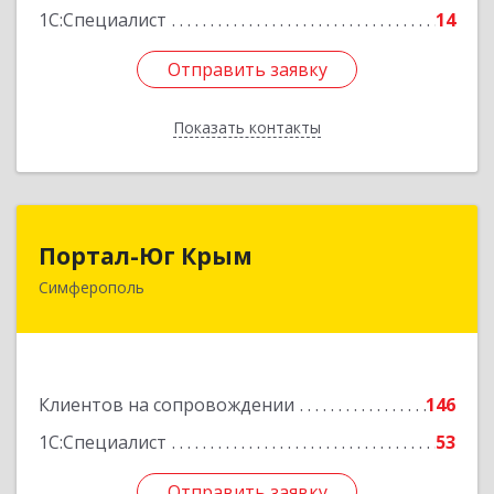
1С:Специалист
14
Отправить заявку
Отправить заявку
Показать контакты
Назад
Портал-Юг Крым
Портал-Юг Крым
Симферополь
295015, Крым Респ, Симферополь г, Козлова ул,
дом № 27
Подробнее
Клиентов на сопровождении
146
1С:Специалист
53
Отправить заявку
Отправить заявку