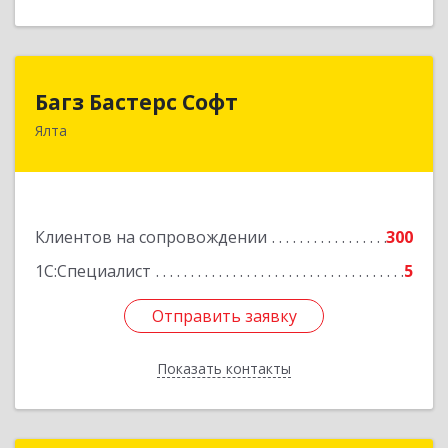
Багз Бастерс Софт
Багз Бастерс Софт
Ялта
298603, Крым Респ, Ялта г, Свердлова ул, дом №
34
Подробнее
Клиентов на сопровождении
300
1С:Специалист
5
Отправить заявку
Отправить заявку
Показать контакты
Назад