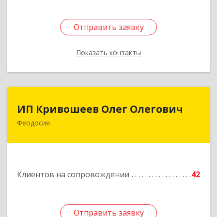
Отправить заявку
Отправить заявку
Показать контакты
Назад
ИП Кривошеев Олег Олегович
ИП Кривошеев Олег Олегович
Феодосия
Подробнее
Клиентов на сопровождении
42
Отправить заявку
Отправить заявку