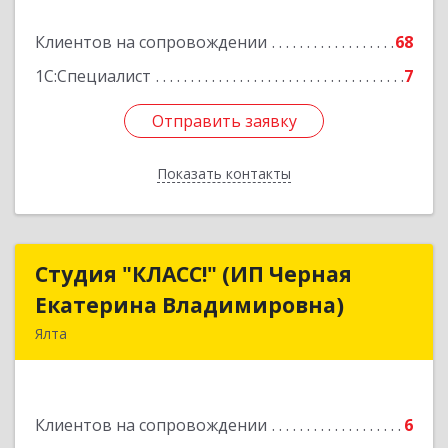
Подробнее
Клиентов на сопровождении
68
1С:Специалист
7
Отправить заявку
Отправить заявку
Показать контакты
Назад
Студия "КЛАСС!" (ИП Черная
Студия "КЛАСС!" (ИП Черная
Екатерина Владимировна)
Екатерина Владимировна)
Ялта
98600, г. Ялта, ул. Свердлова, 24
Подробнее
Клиентов на сопровождении
6