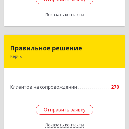
Показать контакты
Назад
Правильное решение
Правильное решение
Керчь
298330, Крым Респ, Керчь г, Адмиралтейский
проезд, дом № 1
Подробнее
Клиентов на сопровождении
270
Отправить заявку
Отправить заявку
Показать контакты
Назад