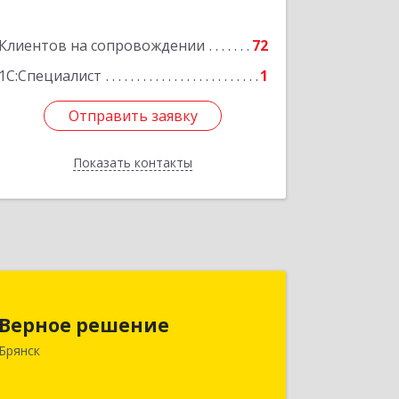
Подробнее
Клиентов на сопровождении
72
1С:Специалист
1
Отправить заявку
Отправить заявку
Показать контакты
Назад
Верное решение
Верное решение
241035, Брянская обл, Брянск г,
Брянск
Ульянова ул, дом № 4, оф.307