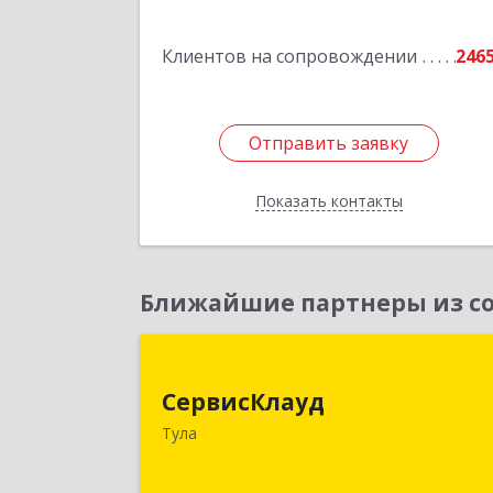
Клиентов на сопровождении
246
Отправить заявку
Отправить заявку
Показать контакты
Назад
Ближайшие партнеры из со
СервисКлау
СервисКлауд
300028, Тульская обл, Тула г, Болдин
Тула
ул, дом № 98, оф.54