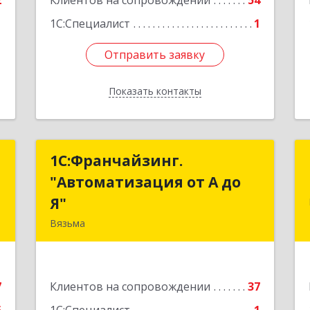
2
Клиентов на сопровождении
54
1С:Специалист
1
Отправить заявку
Отправить заявку
Показать контакты
Назад
и
1С:Франчайзинг.
1С:Франчайзинг.
"Автоматизация от А до
"Автоматизация от А до
,
Я"
Я"
8
Вязьма
215111, Смоленская обл, Вязьма г,
е
Красноармейское ш, дом № 3а, кв.42
7
Клиентов на сопровождении
37
Подробнее