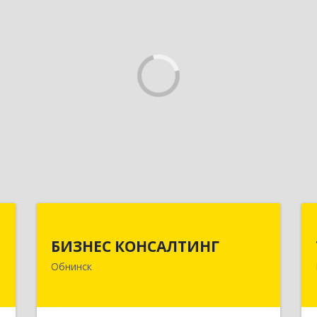
Н
БИЗНЕС КОНСАЛТИНГ
БИЗНЕС КОНСАЛТИНГ
,
249032, Калужская обл, Обнинск г,
Обнинск
3
Курчатова ул, дом № 27/2, пом.281
е
Подробнее