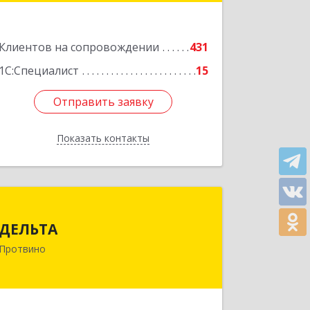
Подробнее
Клиентов на сопровождении
431
1С:Специалист
15
Отправить заявку
Отправить заявку
Показать контакты
Назад
ДЕЛЬТА
ДЕЛЬТА
142281, Московская обл, Протвино г,
Протвино
Кременковское ш, дом № 9А
Подробнее