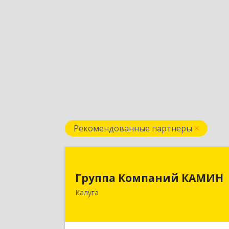
Рекомендованные партнеры
Группа Компаний КАМИ
Группа Компаний КАМИН
248023, Калужская обл, Калуга г
Калуга
Теренинский пер, дом № 6, оф.40
Подробне