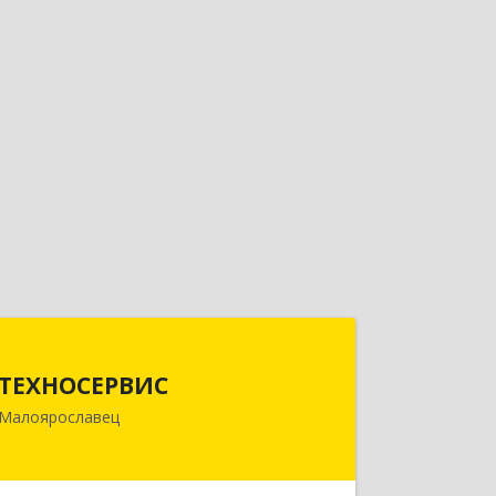
ТЕХНОСЕРВИС
ТЕХНОСЕРВИС
249094, Калужская обл,
Малоярославец
Малоярославецкий р-н,
Малоярославец г, Зеленая ул, дом №
2а