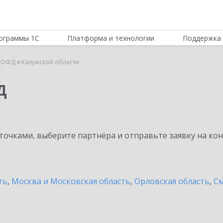
ограммы 1С
Платформа и технологии
Поддержка 
 ОФД в Калужской области
Д
очками, выберите партнёра и отправьте заявку на ко
ть
,
Москва и Московская область
,
Орловская область
,
См