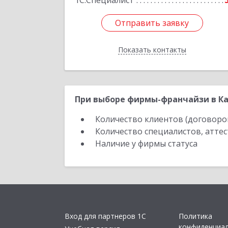
1С:Специалист
Отправить заявку
Отправить заявку
Показать контакты
Назад
При выборе фирмы-франчайзи в Ка
Количество клиентов (договоро
Количество специалистов, атте
Наличие у фирмы статуса
Вход для партнеров 1С
Политика
конфиденциа