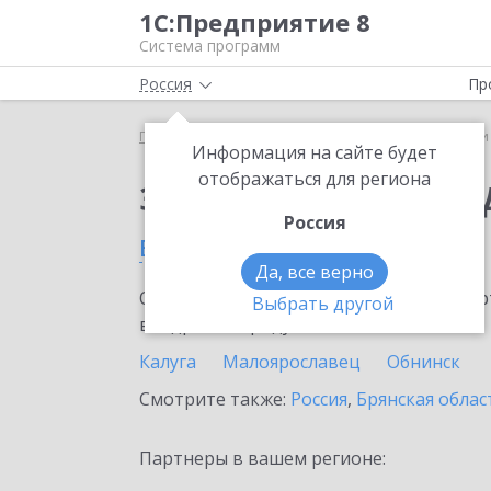
1С:Предприятие 8
Система программ
Россия
Пр
Главная
Сервисы ИТС
1С-Чеки ОФД
1С-Чеки
Информация на сайте будет
отображаться для региона
Заказать 1С-Чеки ОФ
Россия
в Калужской области
Да, все верно
Ознакомьтесь с информационными карт
Выбрать другой
внедрение продукта.
Калуга
Малоярославец
Обнинск
Смотрите также:
Россия
,
Брянская облас
Партнеры в вашем регионе: