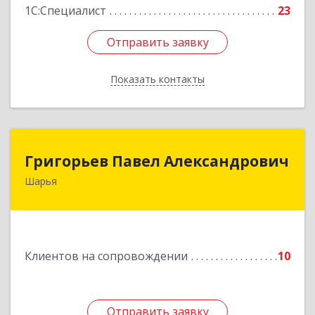
1С:Специалист
23
Отправить заявку
Отправить заявку
Показать контакты
Назад
Григорьев Павел Александрович
Григорьев Павел Александрович
Шарья
157505, Костромская область, город Шарья,
улица Краснухина, дом 6.
Подробнее
Клиентов на сопровождении
10
Отправить заявку
Отправить заявку