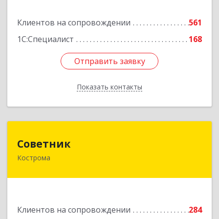
Подробнее
Клиентов на сопровождении
561
1С:Специалист
168
Отправить заявку
Отправить заявку
Показать контакты
Назад
Советник
Советник
Кострома
156000, Костромская обл, Кострома г, Ерохова
ул, дом № 3а, пом.2-12
Подробнее
Клиентов на сопровождении
284