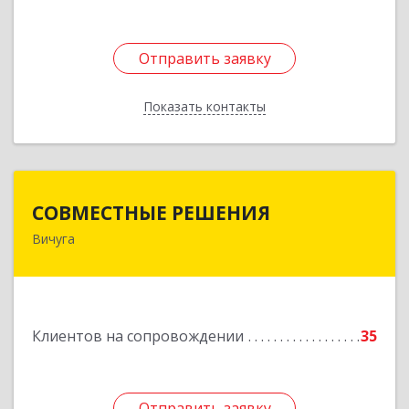
Отправить заявку
Отправить заявку
Показать контакты
Назад
СОВМЕСТНЫЕ РЕШЕНИЯ
СОВМЕСТНЫЕ РЕШЕНИЯ
Вичуга
155331, Ивановская обл, Вичугский р-н, Вичуга
г, Большая Пролетарская ул, дом № 16
Подробнее
Клиентов на сопровождении
35
Отправить заявку
Отправить заявку