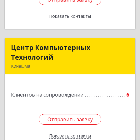
Показать контакты
Назад
Центр Компьютерных
Центр Компьютерных
Технологий
Технологий
Кинешма
155800, Ивановская обл, Кинешма г, Вичугская
ул, дом № 106
Клиентов на сопровождении
6
Подробнее
Отправить заявку
Отправить заявку
Показать контакты
Назад