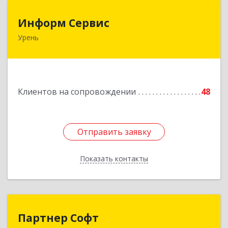
Информ Сервис
Информ Сервис
Урень
606800, Нижегородская обл, Уренский р-н,
Урень г, Ленина ул, дом № 95 А
Подробнее
Клиентов на сопровождении
48
Отправить заявку
Отправить заявку
Показать контакты
Назад
Партнер Софт
Партнер Софт