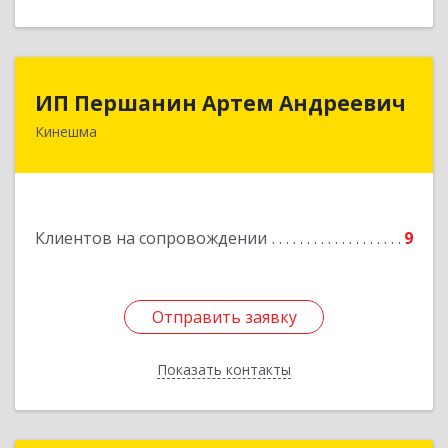
ИП Першанин Артем Андреевич
ИП Першанин Артем Андреевич
Кинешма
Подробнее
Клиентов на сопровождении
9
Отправить заявку
Отправить заявку
Показать контакты
Назад