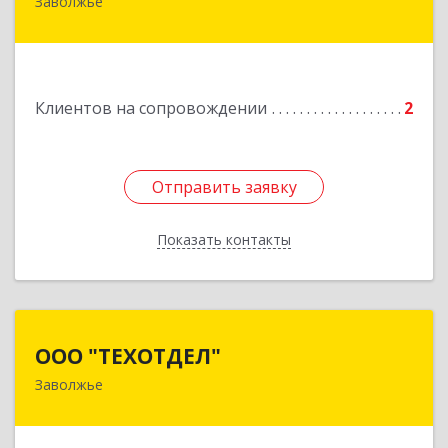
Заволжье
Подробнее
Клиентов на сопровождении
2
Отправить заявку
Отправить заявку
Показать контакты
Назад
ООО "ТЕХОТДЕЛ"
ООО "ТЕХОТДЕЛ"
Заволжье
Подробнее