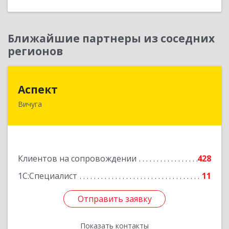
Ближайшие партнеры из соседних
регионов
Аспект
Аспект
Вичуга
155331, Ивановская обл, Вичугский р-н, Вичуга
г, 50 лет Октября ул, дом № 6, этаж 2, пом.9
Подробнее
Клиентов на сопровождении
428
1С:Специалист
11
Отправить заявку
Отправить заявку
Показать контакты
Назад