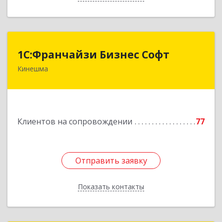
1С:Франчайзи Бизнес Софт
1С:Франчайзи Бизнес Софт
Кинешма
155800, Ивановская обл, Кинешма г, Жуковская
ул, дом № 10
Подробнее
Клиентов на сопровождении
77
Отправить заявку
Отправить заявку
Показать контакты
Назад