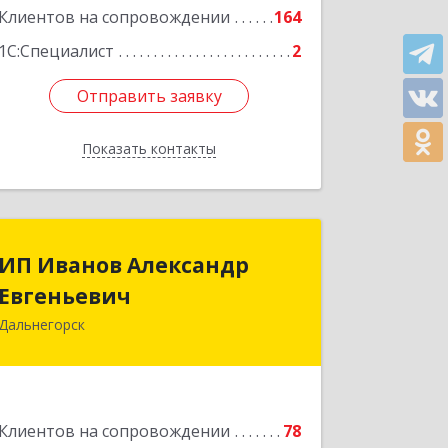
Клиентов на сопровождении
164
Подробнее
1С:Специалист
2
Отправить заявку
Отправить заявку
Показать контакты
Назад
ИП Иванов Александр
ИП Иванов Александр
Евгеньевич
Евгеньевич
Дальнегорск
692446, Приморский край,
Дальнегорск г, Инженерная ул, дом №
28, кв.1
Подробнее
Клиентов на сопровождении
78