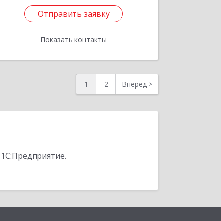
Отправить заявку
Отправить заявку
Показать контакты
Назад
1
2
Вперед
>
 1С:Предприятие.