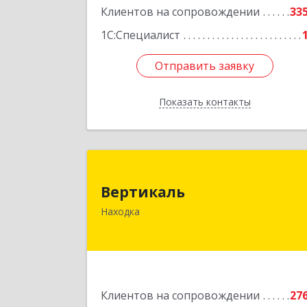
Клиентов на сопровождении
33
1С:Специалист
Отправить заявку
Отправить заявку
Показать контакты
Назад
Вертикал
Вертикаль
692928, Приморский край, Находка г
Находка
Постышева ул, дом № 2
Подробне
Клиентов на сопровождении
27