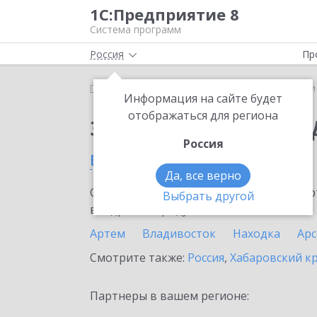
1С:Предприятие 8
Система программ
Россия
Пр
Главная
Сервисы ИТС
1С-Чеки ОФД
1С-Чеки
Информация на сайте будет
отображаться для региона
Заказать 1С-Чеки ОФ
Россия
в Приморском крае
Да, все верно
Ознакомьтесь с информационными карт
Выбрать другой
внедрение продукта.
Артем
Владивосток
Находка
Ар
Смотрите также:
Россия
,
Хабаровский к
Партнеры в вашем регионе: