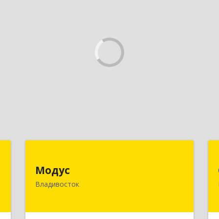
х
Модус
й
Модус
690091, Приморский край,
Владивосток
Владивосток г, ул. Фадеева, д. 10
к
2
Подробнее