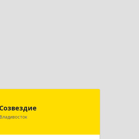
Созвездие
Созвездие
690069, Приморский край,
Владивосток
Владивосток г, Тухачевского ул, дом
№ 62, кв.94