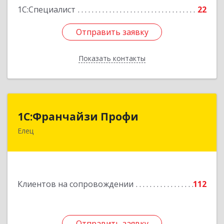
1С:Специалист
22
Отправить заявку
Отправить заявку
Показать контакты
Назад
1С:Франчайзи Профи
1С:Франчайзи Профи
Елец
399784, Липецкая обл, Елец г, Гагарина ул,
Здание № 3а
Подробнее
Клиентов на сопровождении
112
Отправить заявку
Отправить заявку