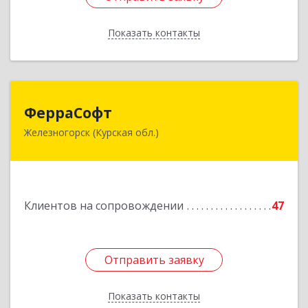
Показать контакты
Назад
ФерраСофт
ФерраСофт
Железногорск (Курская обл.)
307179, Курская обл, Железногорск г, Ленина ул,
дом № 92, корпус 1, оф.2-34
Подробнее
Клиентов на сопровождении
47
Отправить заявку
Отправить заявку
Показать контакты
Назад