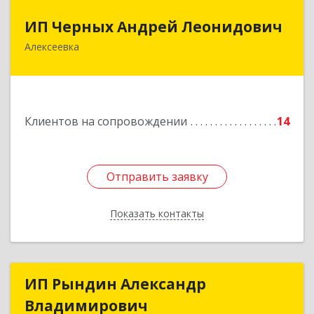
ИП Черных Андрей Леонидович
ИП Черных Андрей Леонидович
Алексеевка
309850, Белгородская обл, Алексеевский р-н,
Алексеевка г, Совхозная ул, дом № 23, кв.2
Подробнее
Клиентов на сопровождении
14
Отправить заявку
Отправить заявку
Показать контакты
Назад
ИП Рындин Александр
ИП Рындин Александр
Владимирович
Владимирович