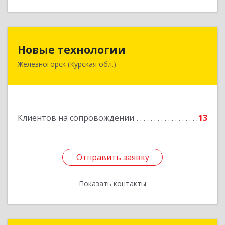
Новые технологии
Новые технологии
Железногорск (Курская обл.)
307170, Курская обл, Железногорский р-н,
Железногорск г, Автолюбителей пер, дом № 5,
офис 7
Подробнее
Клиентов на сопровождении
13
Отправить заявку
Отправить заявку
Показать контакты
Назад