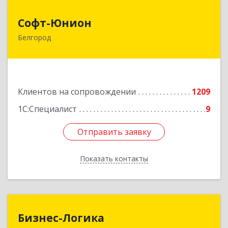
Софт-Юнион
Софт-Юнион
Белгород
308014, Белгородская обл, Белгород г, Садовая
ул, дом № 3а, оф.4/1
Подробнее
Клиентов на сопровождении
1209
1С:Специалист
9
Отправить заявку
Отправить заявку
Показать контакты
Назад
Бизнес-Логика
Бизнес-Логика