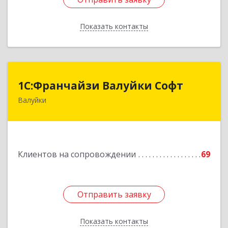
Показать контакты
Назад
1С:Франчайзи Валуйки Софт
1С:Франчайзи Валуйки Софт
Валуйки
309996, Белгородская обл, Валуйки г, Горького,
дом № 21, кв.21
Подробнее
Клиентов на сопровождении
69
Отправить заявку
Отправить заявку
Показать контакты
Назад