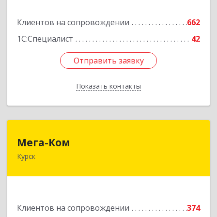
Подробнее
Клиентов на сопровождении
662
1С:Специалист
42
Отправить заявку
Отправить заявку
Показать контакты
Назад
Мега-Ком
Мега-Ком
Курск
305001, Курская обл, Курск г, Красной Армии ул,
дом № 23 А
Подробнее
Клиентов на сопровождении
374