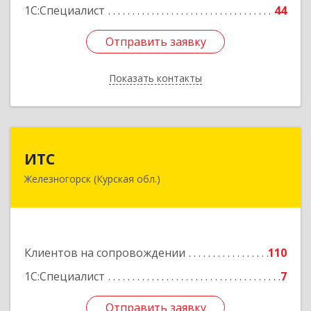
1С:Специалист
44
Отправить заявку
Отправить заявку
Показать контакты
Назад
ИТС
ИТС
Железногорск (Курская обл.)
307178, Курская обл, Железногорск г,
Димитрова ул, дом № 3, корпус 5, оф.5
Подробнее
Клиентов на сопровождении
110
1С:Специалист
7
Отправить заявку
Отправить заявку