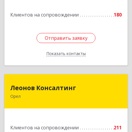
Подробнее
Клиентов на сопровождении
180
Отправить заявку
Отправить заявку
Показать контакты
Назад
Леонов Консалтинг
Леонов Консалтинг
Орел
302030, Орловская обл, Орловский р-н, Орел г,
Московская, дом № 17, пом.7
Подробнее
Клиентов на сопровождении
211