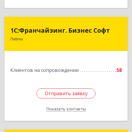
1C:Франчайзинг. Бизнес Софт
1C:Франчайзинг. Бизнес Софт
Ливны
303851, Орловская обл, Ливны г, Гайдара ул,
дом № 2, кв.124
Подробнее
Клиентов на сопровождении
58
Отправить заявку
Отправить заявку
Показать контакты
Назад