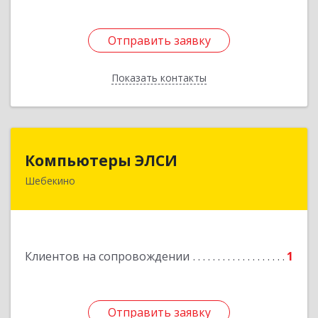
Отправить заявку
Отправить заявку
Показать контакты
Назад
Компьютеры ЭЛСИ
Компьютеры ЭЛСИ
Шебекино
309290, Белгородская обл, Шебекино,
ул.Ленина , д.12
Подробнее
Клиентов на сопровождении
1
Отправить заявку
Отправить заявку