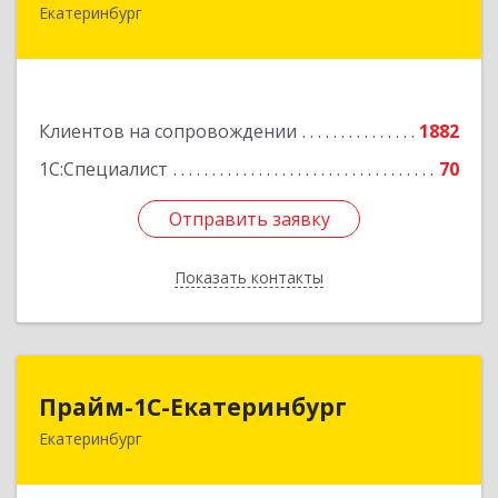
Екатеринбург
620102, Свердловская обл, Екатеринбург г,
Фурманова ул, дом № 124
Подробнее
Клиентов на сопровождении
1882
1С:Специалист
70
Отправить заявку
Отправить заявку
Показать контакты
Назад
Прайм-1С-Екатеринбург
Прайм-1С-Екатеринбург
Екатеринбург
620142, Свердловская обл, Екатеринбург г, 8
Марта ул, дом № 49, оф.609