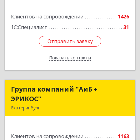
Подробнее
Клиентов на сопровождении
1426
1С:Специалист
31
Отправить заявку
Отправить заявку
Показать контакты
Назад
Группа компаний "АиБ +
Группа компаний "АиБ +
ЭРИКОС"
ЭРИКОС"
Екатеринбург
620075, Свердловская обл, Екатеринбург г,
Луначарского ул, дом № 81, оф.1008
Клиентов на сопровождении
1163
Подробнее