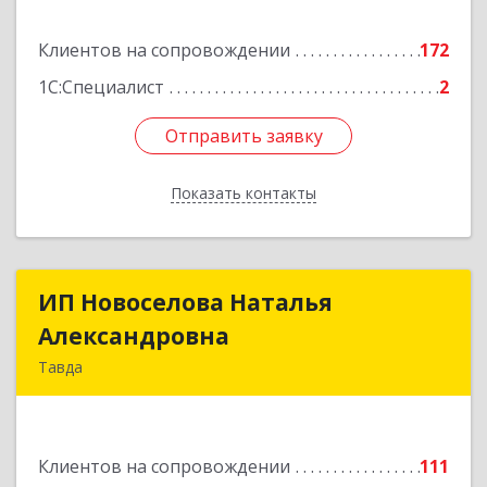
Подробнее
Клиентов на сопровождении
172
1С:Специалист
2
Отправить заявку
Отправить заявку
Показать контакты
Назад
ИП Новоселова Наталья
ИП Новоселова Наталья
Александровна
Александровна
Тавда
623950, Свердловская обл, Тавда г, 9 Мая ул,
дом № 4
Клиентов на сопровождении
111
Подробнее