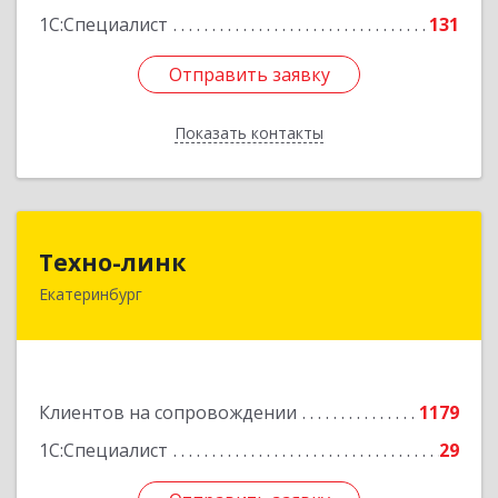
1С:Специалист
131
Отправить заявку
Отправить заявку
Показать контакты
Назад
Техно-линк
Техно-линк
Екатеринбург
620000, Свердловская обл, Екатеринбург г,
Основинская ул, строение 10, оф.1116
Подробнее
Клиентов на сопровождении
1179
1С:Специалист
29