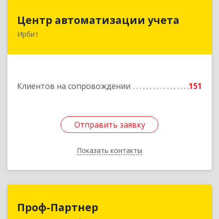
Центр автоматизации учета
Центр автоматизации учета
Ирбит
623854, Свердловская обл, Ирбит г, Маршала
Жукова ул, дом № 3, кв.28
Подробнее
Клиентов на сопровождении
151
Отправить заявку
Отправить заявку
Показать контакты
Назад
Проф-Партнер
Проф-Партнер