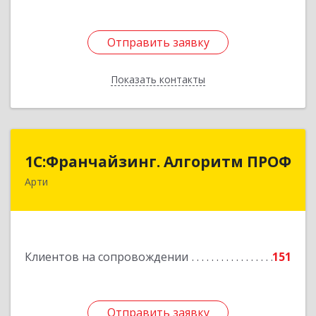
Отправить заявку
Отправить заявку
Показать контакты
Назад
1С:Франчайзинг. Алгоритм ПРОФ
1С:Франчайзинг. Алгоритм ПРОФ
Арти
623340, Свердловская обл, Артинский р-н, Арти
рп, Рабочей молодежи ул, дом № 94, оф.3А
Подробнее
Клиентов на сопровождении
151
Отправить заявку
Отправить заявку