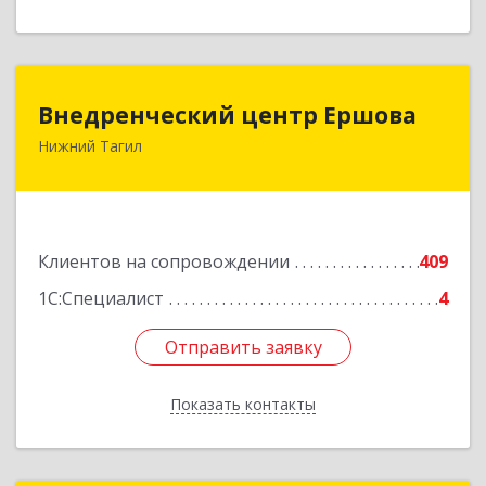
Внедренческий центр Ершова
Внедренческий центр Ершова
Нижний Тагил
622030, Свердловская обл, Нижний Тагил г,
Черноисточинское ш, дом № 58А, оф.6
Подробнее
Клиентов на сопровождении
409
1С:Специалист
4
Отправить заявку
Отправить заявку
Показать контакты
Назад