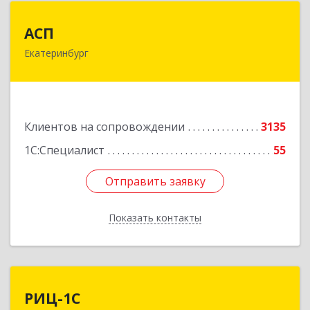
АСП
АСП
Екатеринбург
620075, Свердловская обл, Екатеринбург г,
Карла Либкнехта ул, строение 22, оф.521
Подробнее
Клиентов на сопровождении
3135
1С:Специалист
55
Отправить заявку
Отправить заявку
Показать контакты
Назад
РИЦ-1С
РИЦ-1С